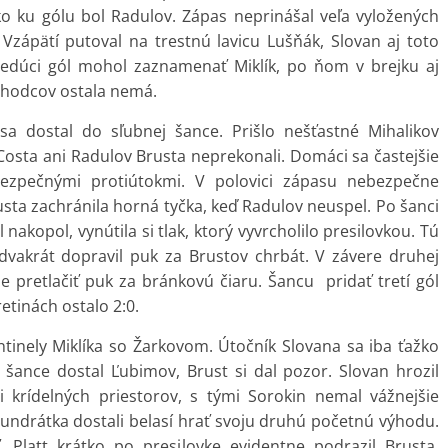
zko ku gólu bol Radulov. Zápas neprinášal veľa vyložených
. Vzápätí putoval na trestnú lavicu Lušňák, Slovan aj toto
 Vedúci gól mohol zaznamenať Miklík, po ňom v brejku aj
rozhodcov ostala nemá.
sa dostal do sľubnej šance. Prišlo nešťastné Mihalikov
Costa ani Radulov Brusta neprekonali. Domáci sa častejšie
bezpečnými protiútokmi. V polovici zápasu nebezpečne
usta zachránila horná tyčka, keď Radulov neuspel. Po šanci
nakopol, vynútila si tlak, ktorý vyvrcholilo presilovkou. Tú
dvakrát dopravil puk za Brustov chrbát. V závere druhej
 pretlačiť puk za bránkovú čiaru. Šancu pridať tretí gól
etinách ostalo 2:0.
antinely Miklíka so Žarkovom. Útočník Slovana sa iba ťažko
 šance dostal Ľubimov, Brust si dal pozor. Slovan hrozil
či krídelných priestorov, s tými Sorokin nemal vážnejšie
ndrátka dostali belasí hrať svoju druhú početnú výhodu.
 Platt krátko po presilovke evidentne podrazil Brusta,