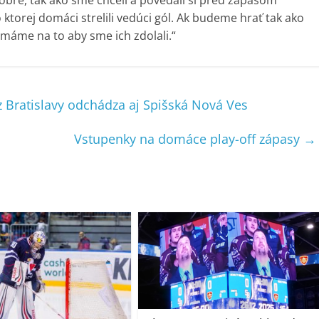
o ktorej domáci strelili vedúci gól. Ak budeme hrať tak ako
k máme na to aby sme ich zdolali.“
 z Bratislavy odchádza aj Spišská Nová Ves
Vstupenky na domáce play-off zápasy
→