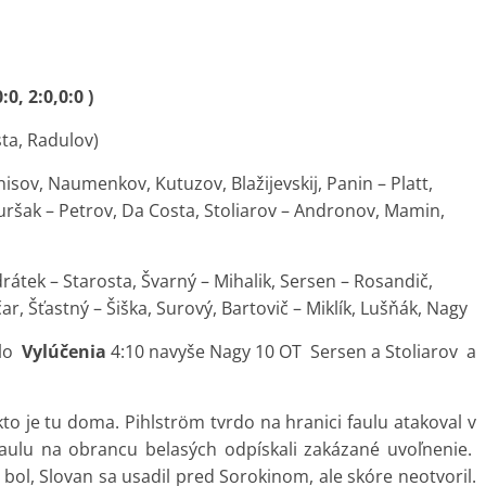
0, 2:0,0:0 )
sta, Radulov)
enisov, Naumenkov, Kutuzov, Blažijevskij, Panin – Platt,
uršak – Petrov, Da Costa, Stoliarov – Andronov, Mamin,
rátek – Starosta, Švarný – Mihalik, Sersen – Rosandič,
čar, Šťastný – Šiška, Surový, Bartovič – Miklík, Lušňák, Nagy
šlo
Vylúčenia
4:10 navyše Nagy 10 OT Sersen a Stoliarov a
to je tu doma. Pihlström tvrdo na hranici faulu atakoval v
aulu na obrancu belasých odpískali zakázané uvoľnenie.
bol, Slovan sa usadil pred Sorokinom, ale skóre neotvoril.