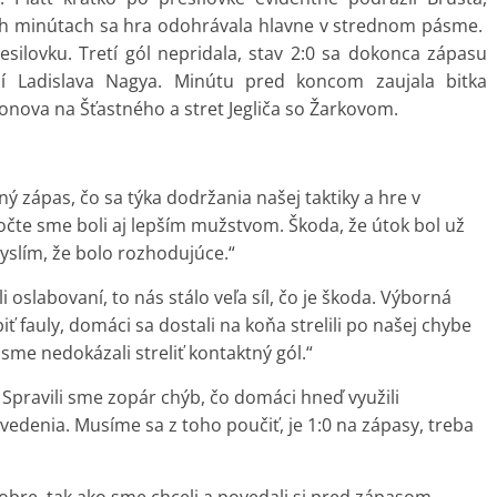
ich minútach sa hra odohrávala hlavne v strednom pásme.
silovku. Tretí gól nepridala, stav 2:0 sa dokonca zápasu
í Ladislava Nagya. Minútu pred koncom zaujala bitka
onova na Šťastného a stret Jegliča so Žarkovom.
ý zápas, čo sa týka dodržania našej taktiky a hre v
očte sme boli aj lepším mužstvom. Škoda, že útok bol už
 myslím, že bolo rozhodujúce.“
oslabovaní, to nás stálo veľa síl, čo je škoda. Výborná
ť fauly, domáci sa dostali na koňa strelili po našej chybe
ne sme nedokázali streliť kontaktný gól.“
 Spravili sme zopár chýb, čo domáci hneď využili
vedenia. Musíme sa z toho poučiť, je 1:0 na zápasy, treba
dobre, tak ako sme chceli a povedali si pred zápasom