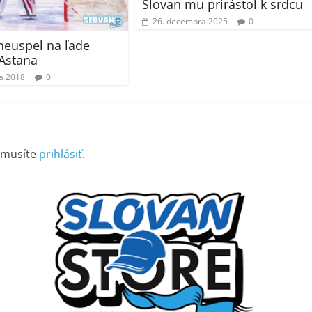
Slovan mu prirástol k srdcu
26. decembra 2025
0
neuspel na ľade
Astana
ra 2018
0
 musíte
prihlásiť
.