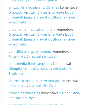
útočné rady HC Slovan Logan Nijhoff?
amoxicillin nausea and diarrhea
komentoval
Dmowski verí, že góly na jeho konte budú
pribúdať, Janus si návrat do Slovana nevie
vynachváliť
pneumonia medical summary
komentoval
Dmowski verí, že góly na jeho konte budú
pribúdať, Janus si návrat do Slovana nevie
vynachváliť
penicillin allergy symptoms
komentoval
Príbeh, ktorý napísal sám život
otitis media fluid symptoms
komentoval
Olimpija má novú posilu, tá prichádza z
Bratislavy
amoxicillin interaction warnings
komentoval
Príbeh, ktorý napísal sám život
bronchitis wheezing
komentoval
Príbeh, ktorý
napísal sám život