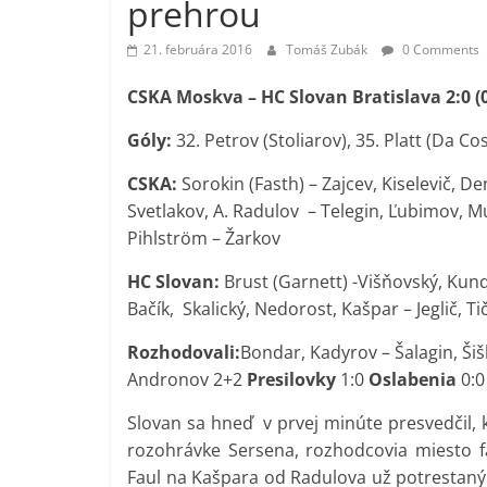
prehrou
21. februára 2016
Tomáš Zubák
0 Comments
CSKA Moskva – HC Slovan Bratislava 2:0 (0:
Góly:
32. Petrov (Stoliarov), 35. Platt (Da Co
CSKA:
Sorokin (Fasth) – Zajcev, Kiselevič, D
Svetlakov, A. Radulov – Telegin, Ľubimov, M
Pihlström – Žarkov
HC Slovan:
Brust (Garnett) -Višňovský, Kund
Bačík, Skalický, Nedorost, Kašpar – Jeglič, Ti
Rozhodovali:
Bondar, Kadyrov – Šalagin, Ši
Andronov 2+2
Presilovky
1:0
Oslabenia
0:0
Slovan sa hneď v prvej minúte presvedčil, k
rozohrávke Sersena, rozhodcovia miesto f
Faul na Kašpara od Radulova už potrestaný 