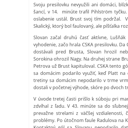
Svoju presilovku nevyužili ani domáci, blí
šancí, v 14. minúte trafil Pihlström tyčku
oslabenie ustál. Brust svoj tím podržal.
Skalický, ktorý bol faulovaný, ale píšťalka 
Slovan začal druhú časť aktívne, Lušňák 
vyhodenie, začo hrala CSKA presilovku. Da 
dostávali pred Brusta, Slovan hrozil ne
Sorokina ohrozil Nagy. Na druhej strane Br
Petrova už Brust kapituloval. CSKA tento gól 
sa domácim podarilo využiť, keď Platt na 
tretiny sa domácim nepodarilo v trme vrme
dostali v početnej výhode, skóre po dvoch tr
V úvode tretej časti prišlo k súboju pri m
zdvíhal z ľadu. V 43. minúte sa do sľubnej
prevažne strelami z väčšej vzdialenosti, 
problémy. Po útočnom faule Radulova na Ku
Kontaktný gól sa Slovanu nepodarilo dať.