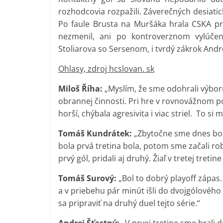
rozhodcovia rozpažili. Záverečných desiat
Po faule Brusta na Muršáka hrala CSKA pre
nezmenil, ani po kontroverznom vylúčen
Stoliarova so Sersenom, i tvrdý zákrok Andr
Ohlasy, zdroj hcslovan. sk
Miloš Říha:
„Myslím, že sme odohrali výborn
obrannej činnosti. Pri hre v rovnovážnom p
horší, chýbala agresivita i viac striel. To si
Tomáš Kundrátek:
„Zbytočne sme dnes boli 
bola prvá tretina bola, potom sme začali robi
prvý gól, pridali aj druhý. Žiaľ v tretej treti
Tomáš Surový:
„Bol to dobrý playoff zápas.
a v priebehu pár minút išli do dvojgólového 
sa pripraviť na druhý duel tejto série.“
Andrej Šťastný:
„V prvej tretine sme hrali 