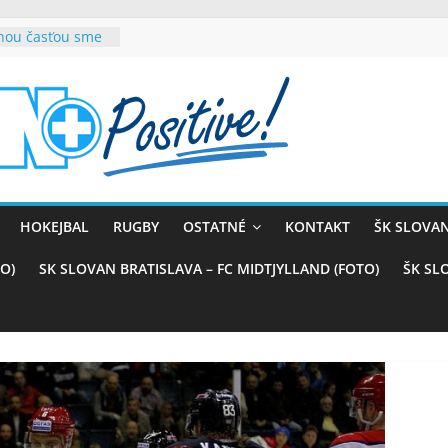
rnou časťou sme
vana teší, chce
sťou tímového
com
belasých
ý (VIDEO)
skali prvenstvo
enom
rnaji
HOKEJBAL
RUGBY
OSTATNÉ
KONTAKT
ŠK SLOVAN
ťazstvo nad
)
O)
SK SLOVAN BRATISLAVA – FC MIDTJYLLAND (FOTO)
ŠK SL