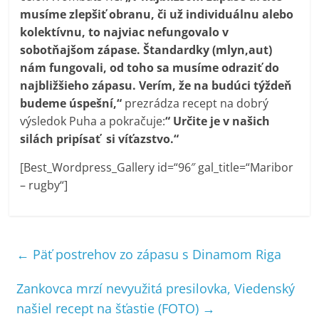
musíme zlepšiť obranu, či už individuálnu alebo
kolektívnu, to najviac nefungovalo v
sobotňajšom zápase. Štandardky (mlyn,aut)
nám fungovali, od toho sa musíme odraziť do
najbližšieho zápasu. Verím, že na budúci týždeň
budeme úspešní,“
prezrádza recept na dobrý
výsledok Puha a pokračuje:
“ Určite je v našich
silách pripísať si víťazstvo.“
[Best_Wordpress_Gallery id=“96″ gal_title=“Maribor
– rugby“]
←
Päť postrehov zo zápasu s Dinamom Riga
Zankovca mrzí nevyužitá presilovka, Viedenský
našiel recept na šťastie (FOTO)
→