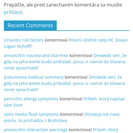
Prepáčte, ale pred zanechaním komentára sa musíte
prihlásiť
.
Recent Comments
sinusitis risk factors
komentoval
Posilní útočné rady HC Slovan
Logan Nijhoff?
amoxicillin nausea and diarrhea
komentoval
Dmowski verí, že
góly na jeho konte budú pribúdať, Janus si návrat do Slovana
nevie vynachváliť
pneumonia medical summary
komentoval
Dmowski verí, že
góly na jeho konte budú pribúdať, Janus si návrat do Slovana
nevie vynachváliť
penicillin allergy symptoms
komentoval
Príbeh, ktorý napísal
sám život
otitis media fluid symptoms
komentoval
Olimpija má novú
posilu, tá prichádza z Bratislavy
amoxicillin interaction warnings
komentoval
Príbeh, ktorý