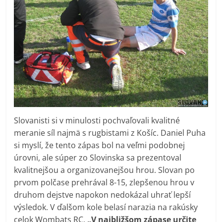
Slovanisti si v minulosti pochvaľovali kvalitné
meranie síl najmä s rugbistami z Košíc. Daniel Puha
si myslí, že tento zápas bol na veľmi podobnej
úrovni, ale súper zo Slovinska sa prezentoval
kvalitnejšou a organizovanejšou hrou. Slovan po
prvom polčase prehrával 8-15, zlepšenou hrou v
druhom dejstve napokon nedokázal uhrať lepší
výsledok. V ďalšom kole belasí narazia na rakúsky
celok Wombats RC.
„V najbližšom zápase určite