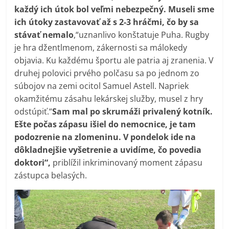
každý ich útok bol veľmi nebezpečný. Museli sme
ich útoky zastavovať až s 2-3 hráčmi, čo by sa
stávať nemalo
,“uznanlivo konštatuje Puha. Rugby
je hra džentlmenom, zákernosti sa málokedy
objavia. Ku každému športu ale patria aj zranenia. V
druhej polovici prvého polčasu sa po jednom zo
súbojov na zemi ocitol Samuel Astell. Napriek
okamžitému zásahu lekárskej služby, musel z hry
odstúpiť.“
Sam mal po skrumáži privalený kotník.
Ešte počas zápasu išiel do nemocnice, je tam
podozrenie na zlomeninu. V pondelok ide na
dôkladnejšie vyšetrenie a uvidíme, čo povedia
doktori“,
priblížil inkriminovaný moment zápasu
zástupca belasých.