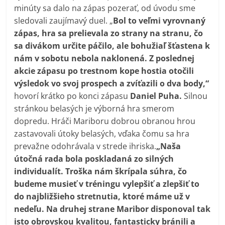
minúty sa dalo na zápas pozerať, od úvodu sme
sledovali zaujímavý duel. „
Bol to veľmi vyrovnaný
zápas, hra sa prelievala zo strany na stranu, čo
sa divákom určite páčilo, ale bohužiaľ šťastena k
nám v sobotu nebola naklonená. Z poslednej
akcie zápasu po trestnom kope hostia otočili
výsledok vo svoj prospech a zvíťazili o dva body,“
hovorí krátko po konci zápasu
Daniel Puha.
Silnou
stránkou belasých je výborná hra smerom
dopredu. Hráči Mariboru dobrou obranou hrou
zastavovali útoky belasých, vďaka čomu sa hra
prevažne odohrávala v strede ihriska.
„Naša
útočná rada bola poskladaná zo silných
individualít. Troška nám škrípala súhra, čo
budeme musieť v tréningu vylepšiť a zlepšiť to
do najbližšieho stretnutia, ktoré máme už v
nedeľu. Na druhej strane Maribor disponoval tak
isto obrovskou kvalitou, fantasticky bránili a