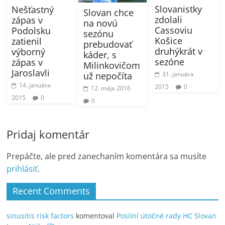
Slovanistky
Nešťastný
Slovan chce
zdolali
zápas v
na novú
Cassoviu
Podolsku
sezónu
Košice
zatienil
prebudovať
druhýkrát v
výborný
káder, s
sezóne
zápas v
Milinkovičom
Jaroslavli
už nepočíta
31. januára
14. januára
2015
0
12. mája 2016
2015
0
0
Pridaj komentár
Prepáčte, ale pred zanechaním komentára sa musíte
prihlásiť
.
Recent Comments
sinusitis risk factors
komentoval
Posilní útočné rady HC Slovan