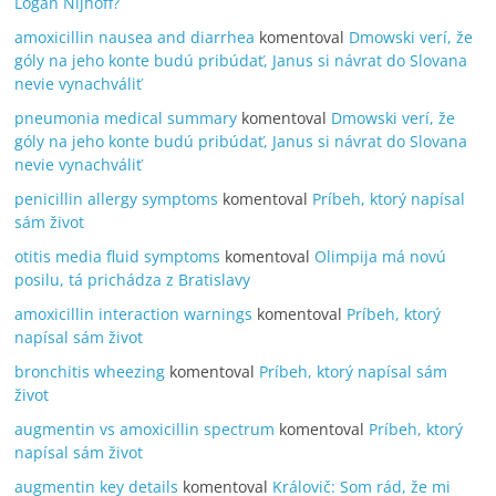
Logan Nijhoff?
amoxicillin nausea and diarrhea
komentoval
Dmowski verí, že
góly na jeho konte budú pribúdať, Janus si návrat do Slovana
nevie vynachváliť
pneumonia medical summary
komentoval
Dmowski verí, že
góly na jeho konte budú pribúdať, Janus si návrat do Slovana
nevie vynachváliť
penicillin allergy symptoms
komentoval
Príbeh, ktorý napísal
sám život
otitis media fluid symptoms
komentoval
Olimpija má novú
posilu, tá prichádza z Bratislavy
amoxicillin interaction warnings
komentoval
Príbeh, ktorý
napísal sám život
bronchitis wheezing
komentoval
Príbeh, ktorý napísal sám
život
augmentin vs amoxicillin spectrum
komentoval
Príbeh, ktorý
napísal sám život
augmentin key details
komentoval
Královič: Som rád, že mi