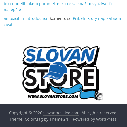
boh nadelil takéto parametre, ktoré sa snažím využívať čo
najlepšie
amoxicillin introduction
komentoval
Príbeh, ktorý napísal sám
život
Copyright © 2026
slovanpositive.com
. All rights reserved.
Theme:
ColorMag
by ThemeGrill. Powered by
WordPress
.