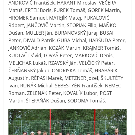
ANDROVIČ František, HARANT Miroslav, VEČERA
Matúš, ERTEĽ Boris, FUREK Tomáš, GOREK Martin,
HROMEK Samuel, MATEJÍK Matej, PUKALOVIČ
Róbert, JANČOVIČ Martin, STOPIAK Filip, MAŇKO
Dušan, MÜLLER Ján, BURANOVSKÝ Juraj, BUSAI
Peter, DIVALD Patrik, GUBA Michal, HABŠUDA Peter,
JANKOVIČ Adrián, KOZÁK Martin, KRAJMER Tomáš,
KUDLÁČ Dávid, LOVAŠ Peter, MARKOVIČ Denis,
MELICHAR Lukáš, RZAVSKÝ Ján, VELČICKÝ Peter,
ČERŇANSKÝ Jakub, ONDRISKA Tomáš, HRABÁRIK
Augustín, RÉPASI Marek, METZNER Jozef, ŠKULTÉTY
Ivan, RUNÁK Michal, SEBESTYÉN František, NEMEC
Roman, ZELENÁK Peter, KOVALÍK Lubor, POST
Martin, ŠTEFAŇÁK Dušan, SODOMA Tomáš.