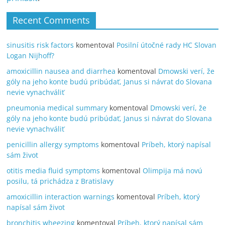
Recent Comments
sinusitis risk factors
komentoval
Posilní útočné rady HC Slovan
Logan Nijhoff?
amoxicillin nausea and diarrhea
komentoval
Dmowski verí, že
góly na jeho konte budú pribúdať, Janus si návrat do Slovana
nevie vynachváliť
pneumonia medical summary
komentoval
Dmowski verí, že
góly na jeho konte budú pribúdať, Janus si návrat do Slovana
nevie vynachváliť
penicillin allergy symptoms
komentoval
Príbeh, ktorý napísal
sám život
otitis media fluid symptoms
komentoval
Olimpija má novú
posilu, tá prichádza z Bratislavy
amoxicillin interaction warnings
komentoval
Príbeh, ktorý
napísal sám život
bronchitis wheezing
komentoval
Príbeh, ktorý napísal sám