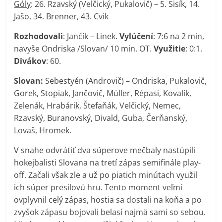
Góly
: 26. Rzavský (Velčický, Pukalovič) – 5. Sisík, 14.
Jašo, 34. Brenner, 43. Cvik
Rozhodovali
: Jančík – Linek.
Vylúčení
: 7:6 na 2 min,
navyše Ondriska /Slovan/ 10 min. OT.
Využitie
: 0:1.
Divákov
: 60.
Slovan:
Sebestyén (Androvič) – Ondriska, Pukalovič,
Gorek, Stopiak, Jančovič, Müller, Répasi, Kovalík,
Zelenák, Hrabárik, Štefaňák, Velčický, Nemec,
Rzavský, Buranovský, Divald, Guba, Čerňanský,
Lovaš, Hromek.
V snahe odvrátiť dva súperove mečbaly nastúpili
hokejbalisti Slovana na tretí zápas semifinále play-
off. Začali však zle a už po piatich minútach využil
ich súper presilovú hru. Tento moment veľmi
ovplyvnil celý zápas, hostia sa dostali na koňa a po
zvyšok zápasu bojovali belasí najmä sami so sebou.