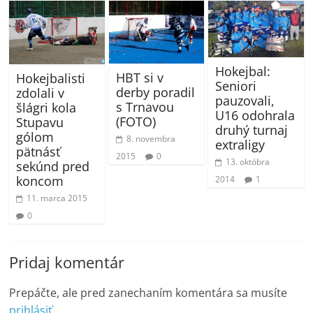
Hokejbal:
HBT si v
Hokejbalisti
Seniori
derby poradil
zdolali v
pauzovali,
s Trnavou
šlágri kola
U16 odohrala
(FOTO)
Stupavu
druhý turnaj
gólom
8. novembra
extraligy
pätnásť
2015
0
13. októbra
sekúnd pred
koncom
2014
1
11. marca 2015
0
Pridaj komentár
Prepáčte, ale pred zanechaním komentára sa musíte
prihlásiť
.