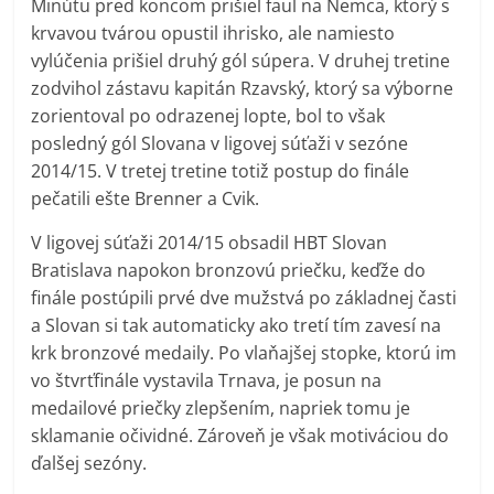
Minútu pred koncom prišiel faul na Nemca, ktorý s
krvavou tvárou opustil ihrisko, ale namiesto
vylúčenia prišiel druhý gól súpera. V druhej tretine
zodvihol zástavu kapitán Rzavský, ktorý sa výborne
zorientoval po odrazenej lopte, bol to však
posledný gól Slovana v ligovej súťaži v sezóne
2014/15. V tretej tretine totiž postup do finále
pečatili ešte Brenner a Cvik.
V ligovej súťaži 2014/15 obsadil HBT Slovan
Bratislava napokon bronzovú priečku, keďže do
finále postúpili prvé dve mužstvá po základnej časti
a Slovan si tak automaticky ako tretí tím zavesí na
krk bronzové medaily. Po vlaňajšej stopke, ktorú im
vo štvrťfinále vystavila Trnava, je posun na
medailové priečky zlepšením, napriek tomu je
sklamanie očividné. Zároveň je však motiváciou do
ďalšej sezóny.