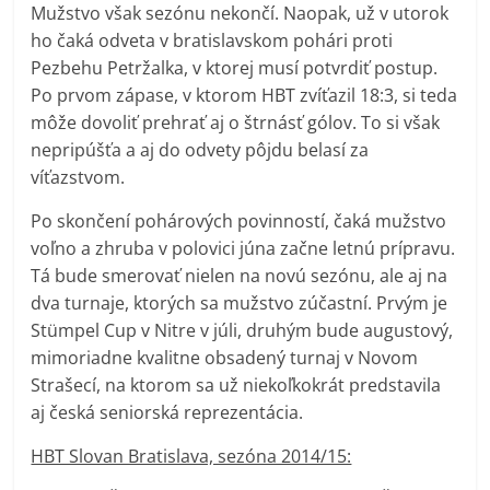
Mužstvo však sezónu nekončí. Naopak, už v utorok
ho čaká odveta v bratislavskom pohári proti
Pezbehu Petržalka, v ktorej musí potvrdiť postup.
Po prvom zápase, v ktorom HBT zvíťazil 18:3, si teda
môže dovoliť prehrať aj o štrnásť gólov. To si však
nepripúšťa a aj do odvety pôjdu belasí za
víťazstvom.
Po skončení pohárových povinností, čaká mužstvo
voľno a zhruba v polovici júna začne letnú prípravu.
Tá bude smerovať nielen na novú sezónu, ale aj na
dva turnaje, ktorých sa mužstvo zúčastní. Prvým je
Stümpel Cup v Nitre v júli, druhým bude augustový,
mimoriadne kvalitne obsadený turnaj v Novom
Strašecí, na ktorom sa už niekoľkokrát predstavila
aj česká seniorská reprezentácia.
HBT Slovan Bratislava, sezóna 2014/15: