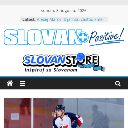
Skip
sobota, 8 augusta, 2026
to
Latest:
Alexej Maroš: S jarnou časťou sme
content
spokojní
Beňa návrat do Slovana teší, chce
byť dôležitou súčasťou tímového
slovanpositive.com
úspechu
Peter Dubovský, v belasých
srdciach večne živý (VIDEO)
Slovanpositive
Mladí slovanisti získali prvenstvo
na výborne obsadenom
medzinárodnom turnaji
Nezabudnuteľné víťazstvo nad
Barcelonou (VIDEO)