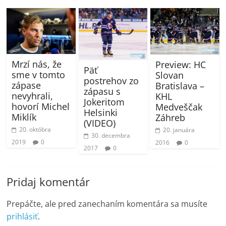
Mrzí nás, že
Preview: HC
Päť
sme v tomto
Slovan
postrehov zo
zápase
Bratislava –
zápasu s
nevyhrali,
KHL
Jokeritom
hovorí Michel
Medveščak
Helsinki
Miklík
Záhreb
(VIDEO)
20. októbra
20. januára
30. decembra
2019
0
2016
0
2017
0
Pridaj komentár
Prepáčte, ale pred zanechaním komentára sa musíte
prihlásiť
.