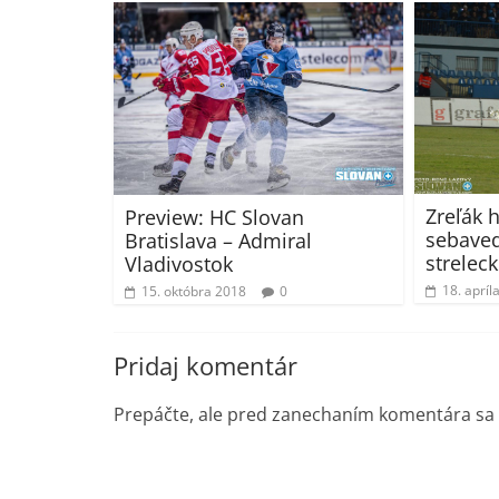
Zreľák 
Preview: HC Slovan
sebaved
Bratislava – Admiral
strelec
Vladivostok
18. apríl
15. októbra 2018
0
Pridaj komentár
Prepáčte, ale pred zanechaním komentára sa