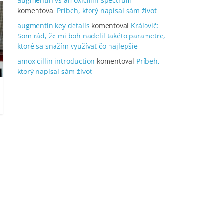
augmentin vs amoxicillin spectrum
komentoval
Príbeh, ktorý napísal sám život
augmentin key details
komentoval
Královič:
Som rád, že mi boh nadelil takéto parametre,
ktoré sa snažím využívať čo najlepšie
amoxicillin introduction
komentoval
Príbeh,
ktorý napísal sám život