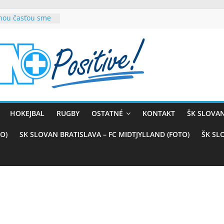
rnou časťou sme
vana teší, chce
sťou tímového
com
belasých
ý (VIDEO)
skali prvenstvo
enom
rnaji
HOKEJBAL
RUGBY
OSTATNÉ
KONTAKT
ŠK SLOVAN
ťazstvo nad
)
O)
SK SLOVAN BRATISLAVA – FC MIDTJYLLAND (FOTO)
ŠK SL