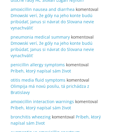
útočné rady HC Slovan Logan Nijhoff?
amoxicillin nausea and diarrhea
komentoval
Dmowski verí, že góly na jeho konte budú
pribúdať, Janus si návrat do Slovana nevie
vynachváliť
pneumonia medical summary
komentoval
Dmowski verí, že góly na jeho konte budú
pribúdať, Janus si návrat do Slovana nevie
vynachváliť
penicillin allergy symptoms
komentoval
Príbeh, ktorý napísal sám život
otitis media fluid symptoms
komentoval
Olimpija má novú posilu, tá prichádza z
Bratislavy
amoxicillin interaction warnings
komentoval
Príbeh, ktorý napísal sám život
bronchitis wheezing
komentoval
Príbeh, ktorý
napísal sám život