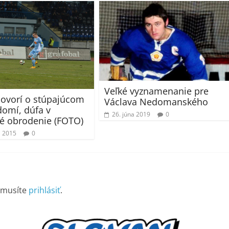
Veľké vyznamenanie pre
hovorí o stúpajúcom
Václava Nedomanského
omí, dúfa v
26. júna 2019
0
ké obrodenie (FOTO)
a 2015
0
 musíte
prihlásiť
.