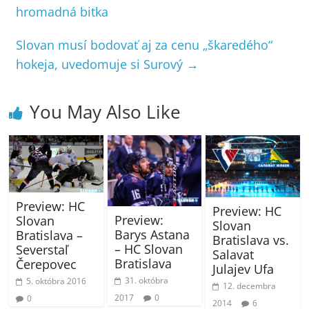
hromadná bitka
Slovan musí bodovať aj za cenu „škaredého“
hokeja, uvedomuje si Surový
→
You May Also Like
Preview: HC
Preview: HC
Preview:
Slovan
Slovan
Barys Astana
Bratislava –
Bratislava vs.
– HC Slovan
Severstaľ
Salavat
Bratislava
Čerepovec
Julajev Ufa
31. októbra
5. októbra 2016
12. decembra
2017
0
0
2014
6