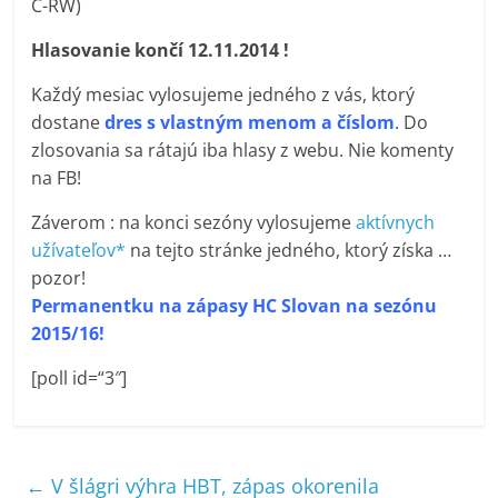
C-RW)
Hlasovanie končí 12.11.2014 !
Každý mesiac vylosujeme jedného z vás, ktorý
dostane
dres s vlastným menom a číslom
. Do
zlosovania sa rátajú iba hlasy z webu. Nie komenty
na FB!
Záverom : na konci sezóny vylosujeme
aktívnych
užívateľov*
na tejto stránke jedného, ktorý získa …
pozor!
Permanentku na zápasy HC Slovan na sezónu
2015/16!
[poll id=“3″]
←
V šlágri výhra HBT, zápas okorenila