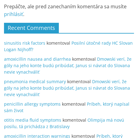
Prepáčte, ale pred zanechaním komentára sa musíte
prihlásiť
.
Recent Comments
sinusitis risk factors
komentoval
Posilní útočné rady HC Slovan
Logan Nijhoff?
amoxicillin nausea and diarrhea
komentoval
Dmowski verí, že
góly na jeho konte budú pribúdať, Janus si návrat do Slovana
nevie vynachváliť
pneumonia medical summary
komentoval
Dmowski verí, že
góly na jeho konte budú pribúdať, Janus si návrat do Slovana
nevie vynachváliť
penicillin allergy symptoms
komentoval
Príbeh, ktorý napísal
sám život
otitis media fluid symptoms
komentoval
Olimpija má novú
posilu, tá prichádza z Bratislavy
amoxicillin interaction warnings
komentoval
Príbeh, ktorý