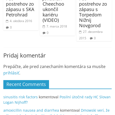
postrehov zo
Cheechoo
postrehov zo
zápasu s SKA
ukončil
zápasu s
Petrohrad
kariéru
Torpedom
(VIDEO)
Nižnij
4. októbra 2016
Novgorod
7. marca 2018
0
27. decembra
0
2015
0
Pridaj komentár
Prepáčte, ale pred zanechaním komentára sa musíte
prihlásiť
.
Recent Comments
sinusitis risk factors
komentoval
Posilní útočné rady HC Slovan
Logan Nijhoff?
amoxicillin nausea and diarrhea
komentoval
Dmowski verí, že