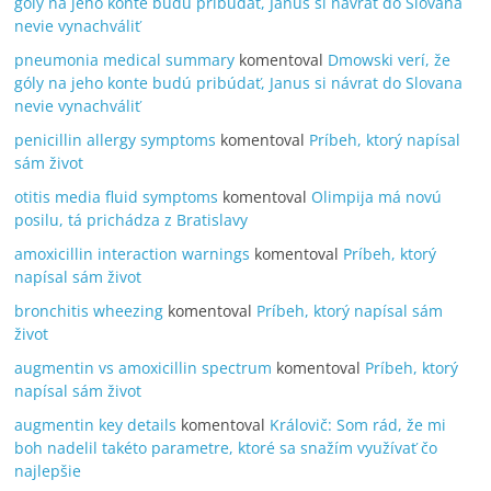
góly na jeho konte budú pribúdať, Janus si návrat do Slovana
nevie vynachváliť
pneumonia medical summary
komentoval
Dmowski verí, že
góly na jeho konte budú pribúdať, Janus si návrat do Slovana
nevie vynachváliť
penicillin allergy symptoms
komentoval
Príbeh, ktorý napísal
sám život
otitis media fluid symptoms
komentoval
Olimpija má novú
posilu, tá prichádza z Bratislavy
amoxicillin interaction warnings
komentoval
Príbeh, ktorý
napísal sám život
bronchitis wheezing
komentoval
Príbeh, ktorý napísal sám
život
augmentin vs amoxicillin spectrum
komentoval
Príbeh, ktorý
napísal sám život
augmentin key details
komentoval
Královič: Som rád, že mi
boh nadelil takéto parametre, ktoré sa snažím využívať čo
najlepšie