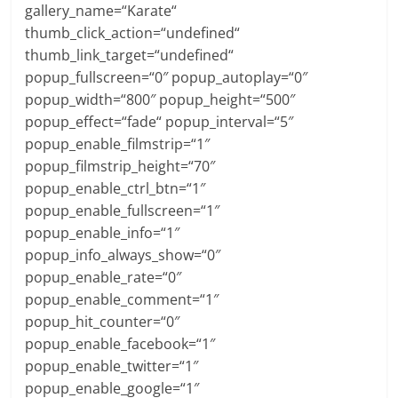
gallery_name=“Karate“
thumb_click_action=“undefined“
thumb_link_target=“undefined“
popup_fullscreen=“0″ popup_autoplay=“0″
popup_width=“800″ popup_height=“500″
popup_effect=“fade“ popup_interval=“5″
popup_enable_filmstrip=“1″
popup_filmstrip_height=“70″
popup_enable_ctrl_btn=“1″
popup_enable_fullscreen=“1″
popup_enable_info=“1″
popup_info_always_show=“0″
popup_enable_rate=“0″
popup_enable_comment=“1″
popup_hit_counter=“0″
popup_enable_facebook=“1″
popup_enable_twitter=“1″
popup_enable_google=“1″