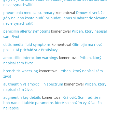
nevie vynachváliť
pneumonia medical summary
komentoval
Dmowski verí, že
góly na jeho konte budú pribúdať, Janus si návrat do Slovana
nevie vynachváliť
penicillin allergy symptoms
komentoval
Príbeh, ktorý napísal
sám život
otitis media fluid symptoms
komentoval
Olimpija má novú
posilu, tá prichádza z Bratislavy
amoxicillin interaction warnings
komentoval
Príbeh, ktorý
napísal sám život
bronchitis wheezing
komentoval
Príbeh, ktorý napísal sám
život
augmentin vs amoxicillin spectrum
komentoval
Príbeh, ktorý
napísal sám život
augmentin key details
komentoval
Královič: Som rád, že mi
boh nadelil takéto parametre, ktoré sa snažím využívať čo
najlepšie