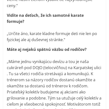
ceny.“
Vidíte na deťoch, že ich samotné karate
formuje?
„Určite áno, karate kladne formuje deti nie len po
fyzickej ale aj duševnej stránke.“
Máte aj nejakú spätnú väzbu od rodičov?
„Máme jednu vynikajúcu devízu a tou je naša
cukráreň pod DOJO (telocvičňou) na Karpatskej ulici
. Tu sa všetci rodičia stretávajú a komunikujú. K
trénerom sa názory rodičov dostanú okamžite a
okamžite sa dostanú od trénerov k rodičom.
Priateľský kolektív budujeme aj akciami ako
grilovanie a podobne. Tým sa utužuje celý kolektív a
cieľom je všeobecná spokojnosť. Motivátorom totiž