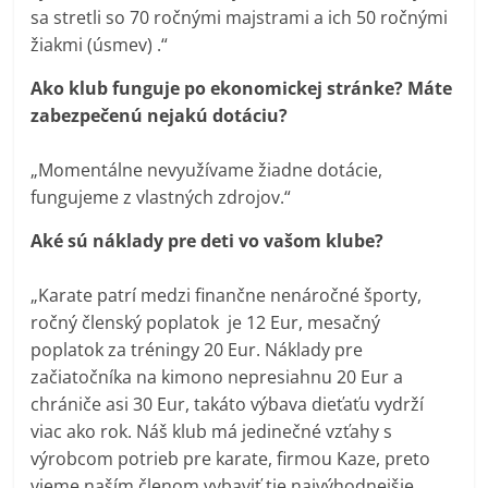
sa stretli so 70 ročnými majstrami a ich 50 ročnými
žiakmi (úsmev) .“
Ako klub funguje po ekonomickej stránke? Máte
zabezpečenú nejakú dotáciu?
„Momentálne nevyužívame žiadne dotácie,
fungujeme z vlastných zdrojov.“
Aké sú náklady pre deti vo vašom klube?
„Karate patrí medzi finančne nenáročné športy,
ročný členský poplatok je 12 Eur, mesačný
poplatok za tréningy 20 Eur. Náklady pre
začiatočníka na kimono nepresiahnu 20 Eur a
chrániče asi 30 Eur, takáto výbava dieťaťu vydrží
viac ako rok. Náš klub má jedinečné vzťahy s
výrobcom potrieb pre karate, firmou Kaze, preto
vieme naším členom vybaviť tie najvýhodnejšie