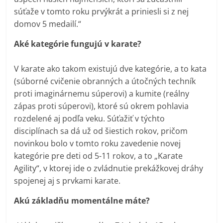
súťaže v tomto roku prvýkrát a priniesli si z nej
domov 5 medailí.“
Aké kategórie fungujú v karate?
V karate ako takom existujú dve kategórie, a to kata
(súborné cvičenie obranných a útočných techník
proti imaginárnemu súperovi) a kumite (reálny
zápas proti súperovi), ktoré sú okrem pohlavia
rozdelené aj podľa veku. Súťažiť v týchto
disciplínach sa dá už od šiestich rokov, pričom
novinkou bolo v tomto roku zavedenie novej
kategórie pre deti od 5-11 rokov, a to „Karate
Agility“, v ktorej ide o zvládnutie prekážkovej dráhy
spojenej aj s prvkami karate.
Akú základňu momentálne máte?