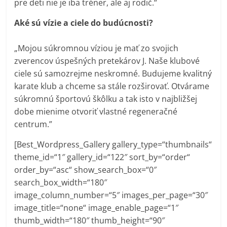
pre deti nie je iba tréner, ale aj rodič.“
Aké sú vízie a ciele do budúcnosti?
„Mojou súkromnou víziou je mať zo svojich
zverencov úspešných pretekárov J. Naše klubové
ciele sú samozrejme neskromné. Budujeme kvalitný
karate klub a chceme sa stále rozširovať. Otvárame
súkromnú športovú škôlku a tak isto v najbližšej
dobe mienime otvoriť vlastné regeneračné
centrum.”
[Best_Wordpress_Gallery gallery_type=“thumbnails“
theme_id=“1″ gallery_id=“122″ sort_by=“order“
order_by=“asc“ show_search_box=“0″
search_box_width=“180″
image_column_number=“5″ images_per_page=“30″
image_title=“none“ image_enable_page=“1″
thumb_width=“180″ thumb_height=“90″