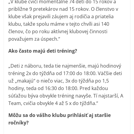
„V klube cvičí momentálne 74 detí do 15 rokov a
približne 9 pretekárov nad 15 rokov. O členstvo v
klube však prejavili záujem aj rodičia a priatelia
klubu, takže spolu máme v tejto chvíli asi 140
členov, čo po roku aktívnej klubovej činnosti
považujem za úspech.“
Ako často majú deti tréning?
„Deti z náboru, teda tie najmenšie, majú hodinový
tréning 2x do týždňa od 17:00 do 18:00. Väčšie deti
už „makajú“ o niečo viac, 3x do týždňa po 1,5
hodiny, teda od 16:30 do 18:00. Pred každou
súťažou býva obvykle tréning navyše. Tí najstarší, A
Team, cvičia obvykle 4 až 5 x do týždňa.“
Môžu sa do vášho klubu prihlásiť aj staršie
ročníky?