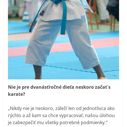
Nie je pre dvanásťročné dieťa neskoro začať s
karate?
„Nikdy nie je neskoro, záleží len od jednotlivca ako
rýchlo a až kam sa chce vypracovať, našou úlohou
je zabezpečiť mu všetky potrebné podmienky.“