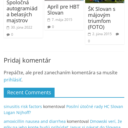
Spoločná
Apríl pre HBT
autogramiád
ŠK Slovan s
Slovan
a belasých
májovým
majstrov
7. mája 2015
triumfom
(FOTO)
0
30. júna 2022
2. júna 2015
0
0
Pridaj komentár
Prepáčte, ale pred zanechaním komentára sa musíte
prihlásiť
.
Recent Comments
sinusitis risk factors
komentoval
Posilní útočné rady HC Slovan
Logan Nijhoff?
amoxicillin nausea and diarrhea
komentoval
Dmowski verí, že
góly na jeho konte budú pribúdať, Janus si návrat do Slovana