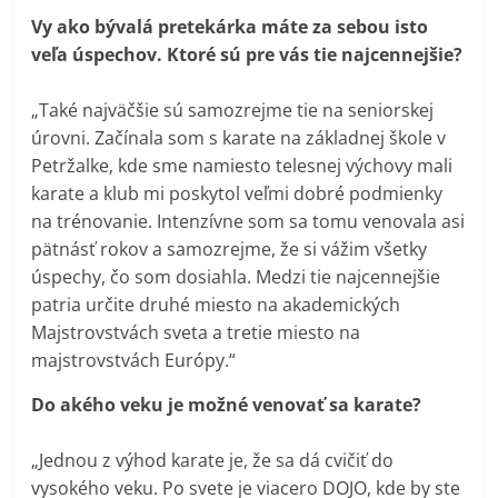
Vy ako bývalá pretekárka máte za sebou isto
veľa úspechov. Ktoré sú pre vás tie najcennejšie?
„Také najväčšie sú samozrejme tie na seniorskej
úrovni. Začínala som s karate na základnej škole v
Petržalke, kde sme namiesto telesnej výchovy mali
karate a klub mi poskytol veľmi dobré podmienky
na trénovanie. Intenzívne som sa tomu venovala asi
pätnásť rokov a samozrejme, že si vážim všetky
úspechy, čo som dosiahla. Medzi tie najcennejšie
patria určite druhé miesto na akademických
Majstrovstvách sveta a tretie miesto na
majstrovstvách Európy.“
Do akého veku je možné venovať sa karate?
„Jednou z výhod karate je, že sa dá cvičiť do
vysokého veku. Po svete je viacero DOJO, kde by ste