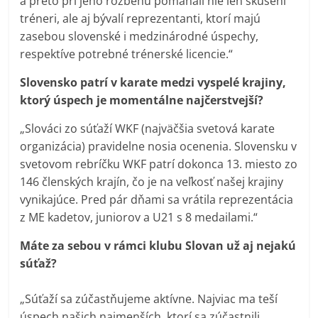
a preto pri jeho rozbehu pomáhali nie len skúsení
tréneri, ale aj bývalí reprezentanti, ktorí majú
zasebou slovenské i medzinárodné úspechy,
respektíve potrebné trénerské licencie.“
Slovensko patrí v karate medzi vyspelé krajiny,
ktorý úspech je momentálne najčerstvejší?
„Slováci zo súťaží WKF (najväčšia svetová karate
organizácia) pravidelne nosia ocenenia. Slovensku v
svetovom rebríčku WKF patrí dokonca 13. miesto zo
146 členských krajín, čo je na veľkosť našej krajiny
vynikajúce. Pred pár dňami sa vrátila reprezentácia
z ME kadetov, juniorov a U21 s 8 medailami.“
Máte za sebou v rámci klubu Slovan už aj nejakú
súťaž?
„Súťaží sa zúčastňujeme aktívne. Najviac ma teší
úspech našich najmenších, ktorí sa zúčastnili