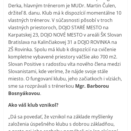
Derka, hlavným trénerom je MUDr. Martin Čulen,
držiteľ 8. danu. Klub má k dispozícií momentálne 10
vlastných trénerov. V súčasnosti pôsobí v troch
vlastných priestoroch, DOJO STARÉ MESTO na
Karpatskej 23, DOJO NOVÉ MESTO v areáli ŠK Slovan
Bratislava na Kalinčiakovej 31 a DOJO ROVINKA na
ZŠ Rovinka. Spolu má klub k dispozícií na cvičenie
kompletne vybavené priestory väčšie ako 700 m2.
Slovan Positive s radosťou víta nového člena medzi
Slovanistami, kde veríme, že nájde svoje stále
miesto. O fungovaní klubu, jeho začiatkoch i víziách,
sme sa rozprávali s trénerkou
Mgr. Barborou
Bosnyákovou
.
Ako váš klub vznikol?
„Dá sa povedať, že vznikol na základe myšlienky
založenia úspešného klubu s dobrou základňou,