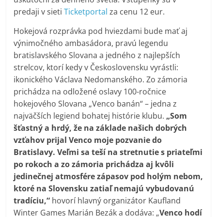
predaji v sieti
Ticketportal
za cenu 12 eur.
Hokejová rozprávka pod hviezdami bude mať aj
výnimočného ambasádora, pravú legendu
bratislavského Slovana a jedného z najlepších
strelcov, ktorí kedy v Československu vyrástli:
ikonického Václava Nedomanského. Zo zámoria
prichádza na odložené oslavy 100-ročnice
hokejového Slovana „Venco banán“ – jedna z
najväčších legiend bohatej histórie klubu.
„Som
šťastný a hrdý, že na základe našich dobrých
vzťahov prijal Venco moje pozvanie do
Bratislavy. Veľmi sa teší na stretnutie s priateľmi
po rokoch a zo zámoria prichádza aj kvôli
jedinečnej atmosfére zápasov pod holým nebom,
ktoré na Slovensku zatiaľ nemajú vybudovanú
tradíciu,“
hovorí hlavný organizátor Kaufland
Winter Games Marián Bezák a dodáva: „
Venco hodí