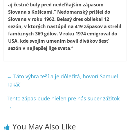
aj čestné buly pred nedeľňajším zápasom
Slovana s Košicami.“ Nedomanský prišiel do
Slovana v roku 1962. Belasý dres obliekal 12
sezón, v ktorých nastúpil na 419 zápasov a strelil
famóznych 369 gólov. V roku 1974 emigroval do
USA, kde svojim umením bavil divákov šesť
sezón v najlepšej lige sveta
.“
←
Táto výhra teší a je dôležitá, hovorí Samuel
Takáč
Tento zápas bude nielen pre nás super zážitok
→
You May Also Like