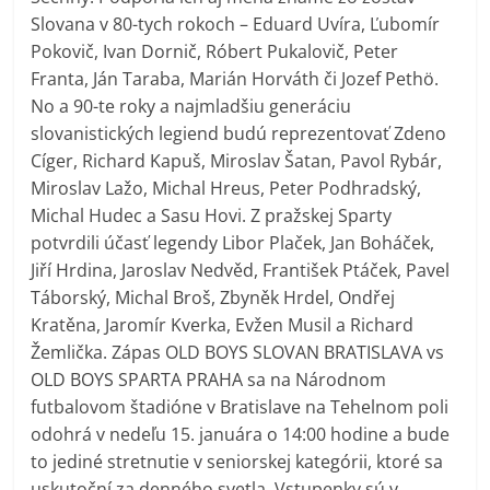
Slovana v 80-tych rokoch – Eduard Uvíra, Ľubomír
Pokovič, Ivan Dornič, Róbert Pukalovič, Peter
Franta, Ján Taraba, Marián Horváth či Jozef Pethö.
No a 90-te roky a najmladšiu generáciu
slovanistických legiend budú reprezentovať Zdeno
Cíger, Richard Kapuš, Miroslav Šatan, Pavol Rybár,
Miroslav Lažo, Michal Hreus, Peter Podhradský,
Michal Hudec a Sasu Hovi. Z pražskej Sparty
potvrdili účasť legendy Libor Plaček, Jan Boháček,
Jiří Hrdina, Jaroslav Nedvěd, František Ptáček, Pavel
Táborský, Michal Broš, Zbyněk Hrdel, Ondřej
Kratěna, Jaromír Kverka, Evžen Musil a Richard
Žemlička. Zápas OLD BOYS SLOVAN BRATISLAVA vs
OLD BOYS SPARTA PRAHA sa na Národnom
futbalovom štadióne v Bratislave na Tehelnom poli
odohrá v nedeľu 15. januára o 14:00 hodine a bude
to jediné stretnutie v seniorskej kategórii, ktoré sa
uskutoční za denného svetla. Vstupenky sú v