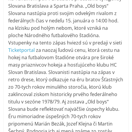
Slovana Bratislava a Sparta Praha. „Old boys“
Slovana nastúpia proti svojim odvekým rivalom z
federálnych čias v nedeľu 15. januára o 14:00 hod.
na klzisku pod holým nebom, ktoré vzniká na
ploche Národného futbalového štadióna.
Vstupenky na tento zápas hviezd sú v predaji v sieti
Ticketportal
za naozaj ľudovú cenu, ktorá cestu na
hokej na futbalovom štadióne otvára pre široké
masy priaznivcov hokeja a hosťujúceho klubu HC
Slovan Bratislava. Slovanisti nastúpia na zápas v
retro drese, ktorý odkazuje na éru bratov Šťastných
zo 70-tych rokov minulého storočia, ktorú klub
zaklincoval ziskom historicky prvého federálneho
titulu v sezóne 1978/79. Aj zostava „Old boys“
Slovana bude reflektovať najväčšie úspechy klubu.
Éru mimoriadne úspešných 70-tych rokov
pripomenú Marián Bezák, Jozef Klejna či Martin
Šechný. Podporia ich aj mená známe zo zostáv