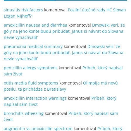
sinusitis risk factors
komentoval
Posilní útočné rady HC Slovan
Logan Nijhoff?
amoxicillin nausea and diarrhea
komentoval
Dmowski verí, že
góly na jeho konte budú pribúdať, Janus si návrat do Slovana
nevie vynachváliť
pneumonia medical summary
komentoval
Dmowski verí, že
góly na jeho konte budú pribúdať, Janus si návrat do Slovana
nevie vynachváliť
penicillin allergy symptoms
komentoval
Príbeh, ktorý napísal
sám život
otitis media fluid symptoms
komentoval
Olimpija má novú
posilu, tá prichádza z Bratislavy
amoxicillin interaction warnings
komentoval
Príbeh, ktorý
napísal sám život
bronchitis wheezing
komentoval
Príbeh, ktorý napísal sám
život
augmentin vs amoxicillin spectrum
komentoval
Príbeh, ktorý