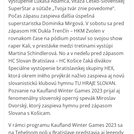
vystúpenie Lukáša Adamca, víťaza Česko-Slovenskej
SuperStar a súťaže „Tvoja tvár znie povedome“.
Počas zápasu zaspieva ďalšia úspešná
superstaristka Dominika Mirgová. V sobotu sa pred
zápasom HK Dukla Trenčín – HKM Zvolen v
rovnakom čase na pódium postaví so svojou show
raper Kali, v prestávke medzi tretinami vystúpi
Martina Schindlerová. No a v nedeľu pred zápasom
HC Slovan Bratislava – HC Košice čaká divákov
špeciálne vystúpenie bratislavskej skupiny HEX,
ktorá okrem iného prvýkrát naživo zaspieva aj novú
slovanistickú klubovú hymnu TU HRAJE SLOVAN.
Pozvanie na Kaufland Winter Games 2023 prijal aj
fenomenálny slovenský operný spevák Miroslav
Dvorský, ktorý zaspieva hymnu pred zápasom
Slovana s Košicam.
V rámci programu Kaufland Winter Games 2023 sa
na Tehelnom poli v Bratislave predstavia aj legendy