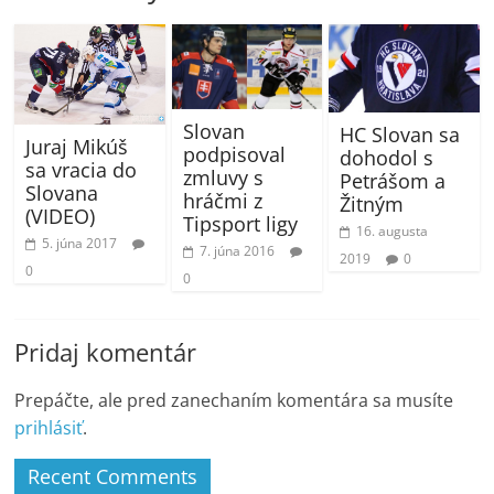
Slovan
HC Slovan sa
Juraj Mikúš
podpisoval
dohodol s
sa vracia do
zmluvy s
Petrášom a
Slovana
hráčmi z
Žitným
(VIDEO)
Tipsport ligy
16. augusta
5. júna 2017
7. júna 2016
2019
0
0
0
Pridaj komentár
Prepáčte, ale pred zanechaním komentára sa musíte
prihlásiť
.
Recent Comments