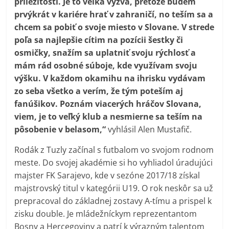
príležitosti. Je to veľká výzva, pretože budem
prvýkrát v kariére hrať v zahraničí, no teším sa a
chcem sa pobiť o svoje miesto v Slovane. V strede
poľa sa najlepšie cítim na pozícii šestky či
osmičky, snažím sa uplatniť svoju rýchlosť a
mám rád osobné súboje, kde využívam svoju
výšku. V každom okamihu na ihrisku vydávam
zo seba všetko a verím, že tým poteším aj
fanúšikov. Poznám viacerých hráčov Slovana,
viem, je to veľký klub a nesmierne sa teším na
pôsobenie v belasom,“
vyhlásil Alen Mustafič.
Rodák z Tuzly začínal s futbalom vo svojom rodnom
meste. Do svojej akadémie si ho vyhliadol úradujúci
majster FK Sarajevo, kde v sezóne 2017/18 získal
majstrovský titul v kategórii U19. O rok neskôr sa už
prepracoval do základnej zostavy A-tímu a prispel k
zisku double. Je mládežníckym reprezentantom
Bosny a Hercegoviny a patrí k výrazným talentom