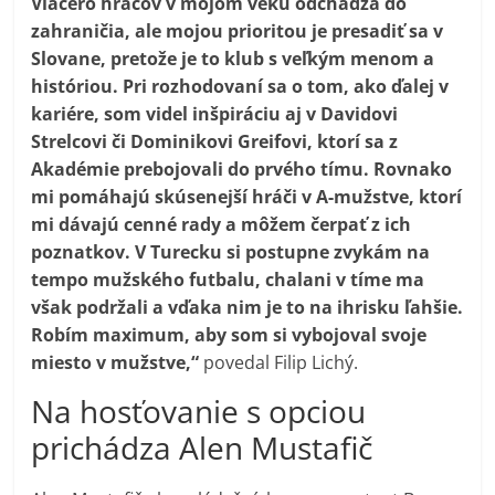
Viacero hráčov v mojom veku odchádza do
zahraničia, ale mojou prioritou je presadiť sa v
Slovane, pretože je to klub s veľkým menom a
históriou. Pri rozhodovaní sa o tom, ako ďalej v
kariére, som videl inšpiráciu aj v Davidovi
Strelcovi či Dominikovi Greifovi, ktorí sa z
Akadémie prebojovali do prvého tímu. Rovnako
mi pomáhajú skúsenejší hráči v A-mužstve, ktorí
mi dávajú cenné rady a môžem čerpať z ich
poznatkov. V Turecku si postupne zvykám na
tempo mužského futbalu, chalani v tíme ma
však podržali a vďaka nim je to na ihrisku ľahšie.
Robím maximum, aby som si vybojoval svoje
miesto v mužstve,“
povedal Filip Lichý.
Na hosťovanie s opciou
prichádza Alen Mustafič