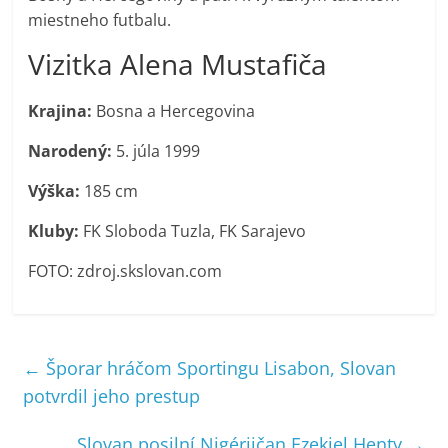
miestneho futbalu.
Vizitka Alena Mustafiča
Krajina:
Bosna a Hercegovina
Narodený:
5. júla 1999
Výška:
185 cm
Kluby:
FK Sloboda Tuzla, FK Sarajevo
FOTO: zdroj.skslovan.com
←
Šporar hráčom Sportingu Lisabon, Slovan
potvrdil jeho prestup
Slovan posilní Nigérijčan Ezekiel Henty
→