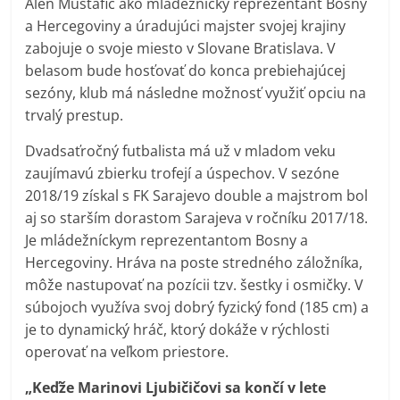
Alen Mustafič ako mládežnícky reprezentant Bosny
a Hercegoviny a úradujúci majster svojej krajiny
zabojuje o svoje miesto v Slovane Bratislava. V
belasom bude hosťovať do konca prebiehajúcej
sezóny, klub má následne možnosť využiť opciu na
trvalý prestup.
Dvadsaťročný futbalista má už v mladom veku
zaujímavú zbierku trofejí a úspechov. V sezóne
2018/19 získal s FK Sarajevo double a majstrom bol
aj so starším dorastom Sarajeva v ročníku 2017/18.
Je mládežníckym reprezentantom Bosny a
Hercegoviny. Hráva na poste stredného záložníka,
môže nastupovať na pozícii tzv. šestky i osmičky. V
súbojoch využíva svoj dobrý fyzický fond (185 cm) a
je to dynamický hráč, ktorý dokáže v rýchlosti
operovať na veľkom priestore.
„Keďže Marinovi Ljubičičovi sa končí v lete