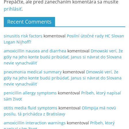
Prepáčte, ale pred zanechaním komentára sa musíte
prihlásiť
.
Recent Comments
sinusitis risk factors
komentoval
Posilní útočné rady HC Slovan
Logan Nijhoff?
amoxicillin nausea and diarrhea
komentoval
Dmowski verí, že
góly na jeho konte budú pribúdať, Janus si návrat do Slovana
nevie vynachváliť
pneumonia medical summary
komentoval
Dmowski verí, že
góly na jeho konte budú pribúdať, Janus si návrat do Slovana
nevie vynachváliť
penicillin allergy symptoms
komentoval
Príbeh, ktorý napísal
sám život
otitis media fluid symptoms
komentoval
Olimpija má novú
posilu, tá prichádza z Bratislavy
amoxicillin interaction warnings
komentoval
Príbeh, ktorý
napísal sám život