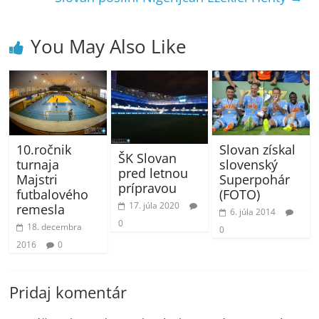
You May Also Like
Slovan získal
10.ročnik
ŠK Slovan
slovenský
turnaja
pred letnou
Superpohár
Majstri
prípravou
(FOTO)
futbalového
17. júla 2020
remesla
6. júla 2014
0
18. decembra
0
2016
0
Pridaj komentár