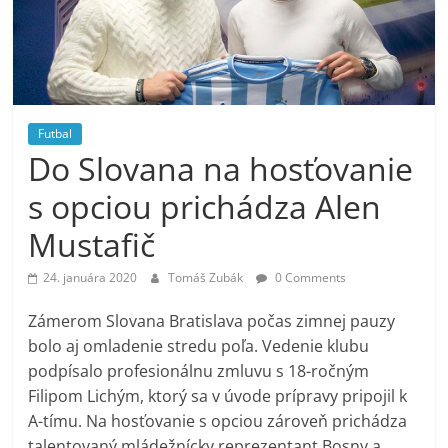
Futbal
Do Slovana na hosťovanie
s opciou prichádza Alen
Mustafič
24. januára 2020
Tomáš Zubák
0 Comments
Zámerom Slovana Bratislava počas zimnej pauzy
bolo aj omladenie stredu poľa. Vedenie klubu
podpísalo profesionálnu zmluvu s 18-ročným
Filipom Lichým, ktorý sa v úvode prípravy pripojil k
A-tímu. Na hosťovanie s opciou zároveň prichádza
talentovaný mládežnícky reprezentant Bosny a