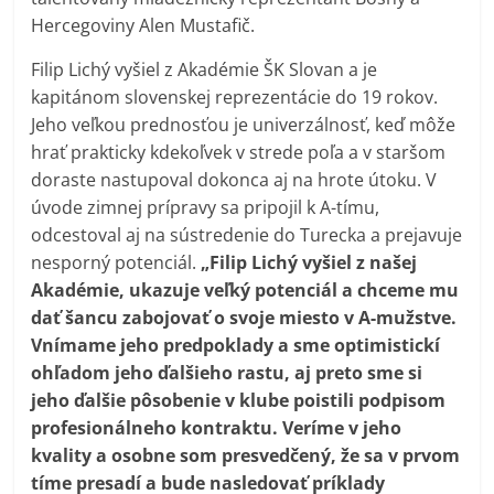
Hercegoviny Alen Mustafič.
Filip Lichý vyšiel z Akadémie ŠK Slovan a je
kapitánom slovenskej reprezentácie do 19 rokov.
Jeho veľkou prednosťou je univerzálnosť, keď môže
hrať prakticky kdekoľvek v strede poľa a v staršom
doraste nastupoval dokonca aj na hrote útoku. V
úvode zimnej prípravy sa pripojil k A-tímu,
odcestoval aj na sústredenie do Turecka a prejavuje
nesporný potenciál.
„Filip Lichý vyšiel z našej
Akadémie, ukazuje veľký potenciál a chceme mu
dať šancu zabojovať o svoje miesto v A-mužstve.
Vnímame jeho predpoklady a sme optimistickí
ohľadom jeho ďalšieho rastu, aj preto sme si
jeho ďalšie pôsobenie v klube poistili podpisom
profesionálneho kontraktu. Veríme v jeho
kvality a osobne som presvedčený, že sa v prvom
tíme presadí a bude nasledovať príklady