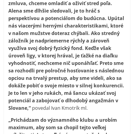
zmluva, chceme omladiť a oživiť stred poľa.
Alena sme dlhšie sledovali, je to hráč s
perspektívou a potenciálom do budúcna. Upútal
nás viacerými hernými charakteristikami, ktoré
v našom mužstve doteraz chýbali. Ako stredný
záložník je nadpriemerne rýchly a zároveň
využíva svoj dobrý fyzický fond. Keďže však
úroveň ligy, v ktorej hrával, je ťažké na diaľku
vyhodnotiť, nechceme nič uponáhľať. Preto sme
sa rozhodli pre polročné hosťovanie s následnou
opciou na trvalý prestup, aby sme videli, ako sa
dokáže pobiť o svoje miesto v silnej konkurencii.
Je to len v jeho rukách, má šancu ukázať svoj
potenciál a zabojovať o dlhodobý angažmán v
Slovane,“
povedal Ivan Kmotrík ml.
„Prichádzam do významného klubu a urobím
maximum, aby som sa chopil tejto veľkej