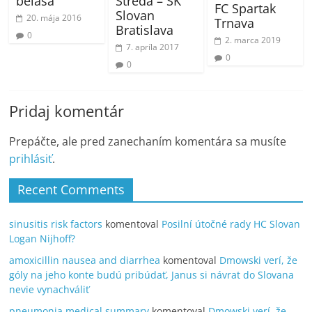
Streda – ŠK
belasá
FC Spartak
Slovan
20. mája 2016
Trnava
Bratislava
0
2. marca 2019
7. apríla 2017
0
0
Pridaj komentár
Prepáčte, ale pred zanechaním komentára sa musíte
prihlásiť
.
Recent Comments
sinusitis risk factors
komentoval
Posilní útočné rady HC Slovan
Logan Nijhoff?
amoxicillin nausea and diarrhea
komentoval
Dmowski verí, že
góly na jeho konte budú pribúdať, Janus si návrat do Slovana
nevie vynachváliť
pneumonia medical summary
komentoval
Dmowski verí, že