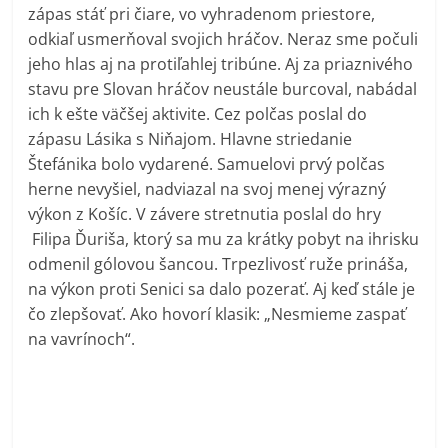
zápas stáť pri čiare, vo vyhradenom priestore,
odkiaľ usmerňoval svojich hráčov. Neraz sme počuli
jeho hlas aj na protiľahlej tribúne. Aj za priaznivého
stavu pre Slovan hráčov neustále burcoval, nabádal
ich k ešte väčšej aktivite. Cez polčas poslal do
zápasu Lásika s Niňajom. Hlavne striedanie
Štefánika bolo vydarené. Samuelovi prvý polčas
herne nevyšiel, nadviazal na svoj menej výrazný
výkon z Košíc. V závere stretnutia poslal do hry
Filipa Ďuriša, ktorý sa mu za krátky pobyt na ihrisku
odmenil gólovou šancou. Trpezlivosť ruže prináša,
na výkon proti Senici sa dalo pozerať. Aj keď stále je
čo zlepšovať. Ako hovorí klasik: „Nesmieme zaspať
na vavrínoch“.