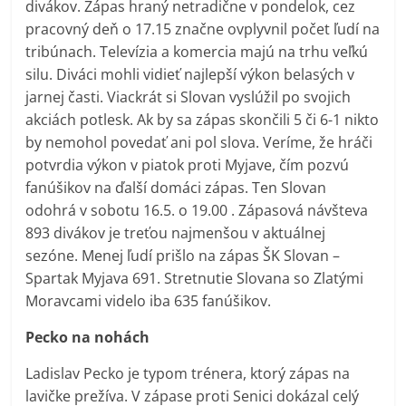
divákov. Zápas hraný netradične v pondelok, cez
pracovný deň o 17.15 značne ovplyvnil počet ľudí na
tribúnach. Televízia a komercia majú na trhu veľkú
silu. Diváci mohli vidieť najlepší výkon belasých v
jarnej časti. Viackrát si Slovan vyslúžil po svojich
akciách potlesk. Ak by sa zápas skončili 5 či 6-1 nikto
by nemohol povedať ani pol slova. Veríme, že hráči
potvrdia výkon v piatok proti Myjave, čím pozvú
fanúšikov na ďalší domáci zápas. Ten Slovan
odohrá v sobotu 16.5. o 19.00 . Zápasová návšteva
893 divákov je treťou najmenšou v aktuálnej
sezóne. Menej ľudí prišlo na zápas ŠK Slovan –
Spartak Myjava 691. Stretnutie Slovana so Zlatými
Moravcami videlo iba 635 fanúšikov.
Pecko na nohách
Ladislav Pecko je typom trénera, ktorý zápas na
lavičke prežíva. V zápase proti Senici dokázal celý