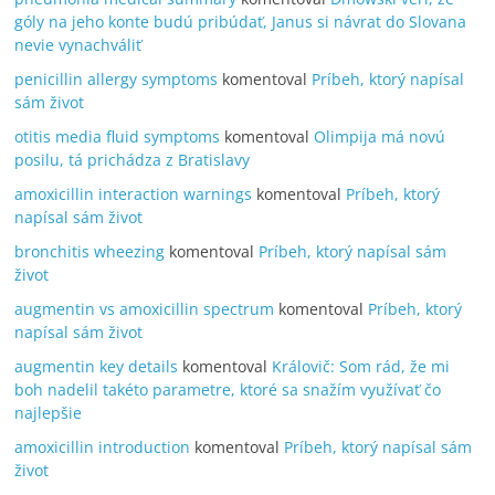
góly na jeho konte budú pribúdať, Janus si návrat do Slovana
nevie vynachváliť
penicillin allergy symptoms
komentoval
Príbeh, ktorý napísal
sám život
otitis media fluid symptoms
komentoval
Olimpija má novú
posilu, tá prichádza z Bratislavy
amoxicillin interaction warnings
komentoval
Príbeh, ktorý
napísal sám život
bronchitis wheezing
komentoval
Príbeh, ktorý napísal sám
život
augmentin vs amoxicillin spectrum
komentoval
Príbeh, ktorý
napísal sám život
augmentin key details
komentoval
Královič: Som rád, že mi
boh nadelil takéto parametre, ktoré sa snažím využívať čo
najlepšie
amoxicillin introduction
komentoval
Príbeh, ktorý napísal sám
život