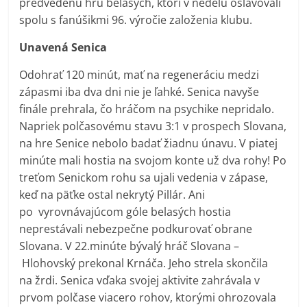
predvedenú hru belasých, ktorí v nedeľu oslavovali
spolu s fanúšikmi 96. výročie založenia klubu.
Unavená Senica
Odohrať 120 minút, mať na regeneráciu medzi
zápasmi iba dva dni nie je ľahké. Senica navyše
finále prehrala, čo hráčom na psychike nepridalo.
Napriek polčasovému stavu 3:1 v prospech Slovana,
na hre Senice nebolo badať žiadnu únavu. V piatej
minúte mali hostia na svojom konte už dva rohy! Po
treťom Senickom rohu sa ujali vedenia v zápase,
keď na päťke ostal nekrytý Pillár. Ani
po vyrovnávajúcom góle belasých hostia
neprestávali nebezpečne podkurovať obrane
Slovana. V 22.minúte bývalý hráč Slovana –
Hlohovský prekonal Krnáča. Jeho strela skončila
na žrdi. Senica vďaka svojej aktivite zahrávala v
prvom polčase viacero rohov, ktorými ohrozovala