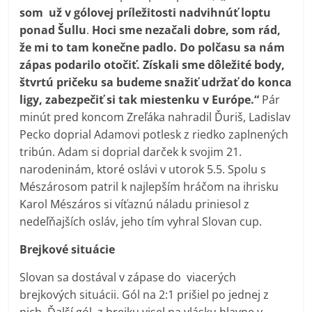
som už v gólovej príležitosti nadvihnúť loptu
ponad Šullu
.
Hoci sme nezačali dobre, som rád,
že mi to tam konečne padlo. Do polčasu sa nám
zápas podarilo otočiť. Získali sme dôležité body,
štvrtú pričeku sa budeme snažiť udržať do konca
ligy, zabezpečiť si tak miestenku v Európe.“
Pár
minút pred koncom Zreľáka nahradil Ďuriš, Ladislav
Pecko doprial Adamovi potlesk z riedko zaplnených
tribún. Adam si doprial darček k svojim 21.
narodeninám, ktoré oslávi v utorok 5.5. Spolu s
Mészárosom patril k najlepším hráčom na ihrisku
Karol Mészáros si víťaznú náladu priniesol z
nedeľňajších osláv, jeho tím vyhral Slovan cup.
Brejkové situácie
Slovan sa dostával v zápase do viacerých
brejkových situácii. Gól na 2:1 prišiel po jednej z
nich. Ďalší gól z brejku visel na vlásku hlavne v