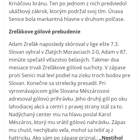
Krnáčovu bránu. Ten po jednom z nich predviedol
ukážkový zákrok, ktorým podržal svoj tím. Únava
Senice bola markantná hlavne v druhom polčase.
Zreľákove gólové prebudenie
Adam Zreľák naposledy skóroval v lige ešte 7.3.
Slovan vyhral v Zlatých Moravciach 2-0, Adam v 87.
minúte spečatil víťazstvo belasých. Takmer dva
mesiace trvali Zreľákove gólové suchoty. V zápase
proti Senici mal leví podiel na zisku troch bodov pre
Slovan. Konečne sa strelecky presadil. Pri
vyrovnávajúcom góle Slovana Mészárosovi
adresoval gólovú prihrávku. Jeho druhý gól po oku
lahodiacej akcii a centri z pravej strany stál za to.
Nadýchaný center mu na hlavu poslal Karol
Mészáros, ktorý mu vrátil gólovú nahrávku. Zápas
mu chutil, nechýbalo veľa, mohol sa tešiť aj z
hattricku. Ako sám po zápase priznal,:
„Nestihol