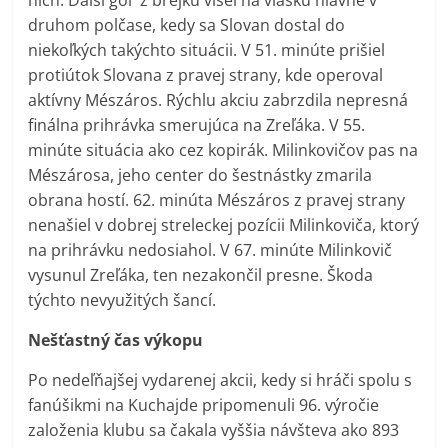
druhom polčase, kedy sa Slovan dostal do
niekoľkých takýchto situácii. V 51. minúte prišiel
protiútok Slovana z pravej strany, kde operoval
aktívny Mészáros. Rýchlu akciu zabrzdila nepresná
finálna prihrávka smerujúca na Zreľáka. V 55.
minúte situácia ako cez kopirák. Milinkovičov pas na
Mészárosa, jeho center do šestnástky zmarila
obrana hostí. 62. minúta Mészáros z pravej strany
nenašiel v dobrej streleckej pozícii Milinkoviča, ktorý
na prihrávku nedosiahol. V 67. minúte Milinkovič
vysunul Zreľáka, ten nezakončil presne. Škoda
týchto nevyužitých šancí.
Nešťastný čas výkopu
Po nedeľňajšej vydarenej akcii, kedy si hráči spolu s
fanúšikmi na Kuchajde pripomenuli 96. výročie
založenia klubu sa čakala vyššia návšteva ako 893