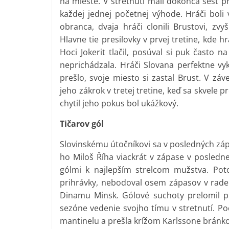
na mieste. V stretnutí mali dokonca šesť pr
každej jednej početnej výhode. Hráči boli
obranca, dvaja hráči clonili Brustovi, zvyš
Hlavne tie presilovky v prvej tretine, kde hr
Hoci Jokerit tlačil, posúval si puk často 
neprichádzala. Hráči Slovana perfektne vykrý
prešlo, svoje miesto si zastal Brust. V záv
jeho zákrok v tretej tretine, keď sa skvele p
chytil jeho pokus bol ukážkový.
Tičarov gól
Slovinskému útočníkovi sa v posledných záp
ho Miloš Říha viackrát v zápase v posledne
gólmi k najlepším strelcom mužstva. Pot
prihrávky, nebodoval osem zápasov v rade. 
Dinamu Minsk. Gólové suchoty prelomil pro
sezóne vedenie svojho tímu v stretnutí. Po
mantinelu a prešla krížom Karlssone bránkov