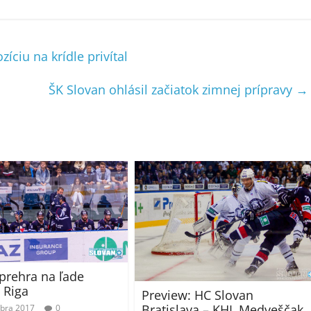
ciu na krídle privítal
ŠK Slovan ohlásil začiatok zimnej prípravy
→
prehra na ľade
 Riga
Preview: HC Slovan
Bratislava – KHL Medveščak
bra 2017
0