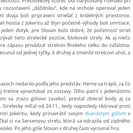
íležitostí. Presilovkový vzorec bol narysovaný rovnako pri
 v rozostavení „dáždniku“, kde na vrchole operoval jeden
ní dvaja boli pripravení strieľať z krídelných priestorov.
ali hostia z Jokeritu až štyri početné výhody boli smrtiace.
na jeden dotyk, pre Slovan bolo dobré, že početnosť striel
vali tieto strelecké pozície, blokovali strely. Ak aj niečo
ere zápasu privádzal strelcov fínskeho celku do zúfalstva,
resunul od jednej tyčky, k druhej a zmenšil strelcovi uhol, a
asoch nedarilo podľa jeho predstáv. Herne sa trápil, za čo
j tretine vynechával zo zostavy. Dlho patril s jedenástimi
om sa zrazu gólovo zasekol, prestal zbierať body aj za
Strelecky mlčal od 24.11., kedy naposledy skóroval proti
ti Jokeritu, kedy prinavrátil svojim
dvanástym gólom
v
čkal si na Sersenovu strelu, ktorá sa odrazila od zadného
isko. Po jeho góle Slovan v druhej časti vyrovnal hru.