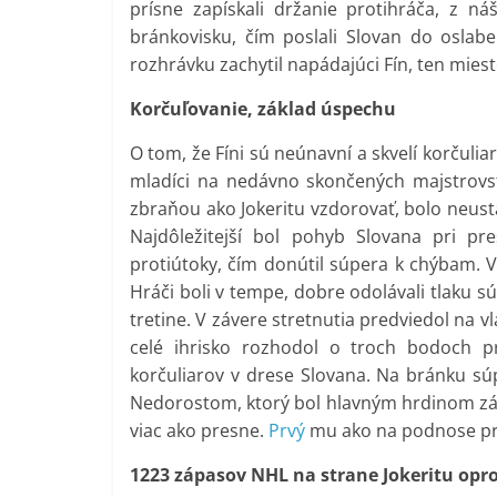
prísne zapískali držanie protihráča, z ná
bránkovisku, čím poslali Slovan do oslabe
rozhrávku zachytil napádajúci Fín, ten miest
Korčuľovanie
, základ úspechu
O tom, že Fíni sú neúnavní a skvelí korčuliar
mladíci na nedávno skončených majstrovst
zbraňou ako Jokeritu vzdorovať, bolo neustál
Najdôležitejší bol pohyb Slovana pri p
protiútoky, čím donútil súpera k chýbam. V 
Hráči boli v tempe, dobre odolávali tlaku sú
tretine. V závere stretnutia predviedol na v
celé ihrisko rozhodol o troch bodoch pr
korčuliarov v drese Slovana. Na bránku súp
Nedorostom, ktorý bol hlavným hrdinom zá
viac ako presne.
Prvý
mu ako na podnose pri
1223 zápasov NHL na strane Jokeritu opro