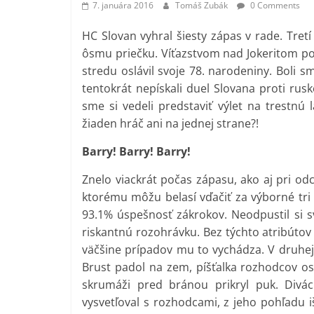
7. januára 2016
Tomáš Zubák
0 Comments
HC Slovan vyhral šiesty zápas v rade. Tret
ôsmu priečku. Víťazstvom nad Jokeritom pot
stredu oslávil svoje 78. narodeniny. Boli
tentokrát nepískali duel Slovana proti rusk
sme si vedeli predstaviť výlet na trestnú 
žiaden hráč ani na jednej strane?!
Barry! Barry! Barry!
Znelo viackrát počas zápasu, ako aj pri od
ktorému môžu belasí vďačiť za výborné tri b
93.1% úspešnosť zákrokov. Neodpustil si sv
riskantnú rozohrávku. Bez týchto atribútov 
väčšine prípadov mu to vychádza. V druhej 
Brust padol na zem, píšťalka rozhodcov os
skrumáži pred bránou prikryl puk. Diváci
vysvetľoval s rozhodcami, z jeho pohľadu i