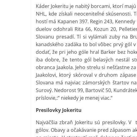
Káder Jokeritu je nabitý borcami, ktorí maj
NHL, kde získali neoceniteľné skúsenosti. 
hostí má Kapanen 397. Regin 243, Kennedy
duelov odohrali Rita 66, Kozun 20, Pelletie
Slovanu presadí. Tí si vylámali zuby na Br
kanadského zadáka to bol vôbec prvý gól v t
dodať, že pri jeho góle hral Barker bez ho
iba dobre, že tento gól belasých nestál 
obranca Jaakola. Jeho strelu si nešťastne z
Jaakolovi, ktorý skóroval v druhom zápase
Slovana má najviac zámorských štartov na 
Surový. Nedorost 99, Bartovič 50, Kundrátek 
príslovie,:“ niekedy je menej viac.“
Presilovky Jokeritu
Najväčšia zbraň Jokeritu sú presilovky. V t
gólov. Obavy a očakávanie pred zápasom ako