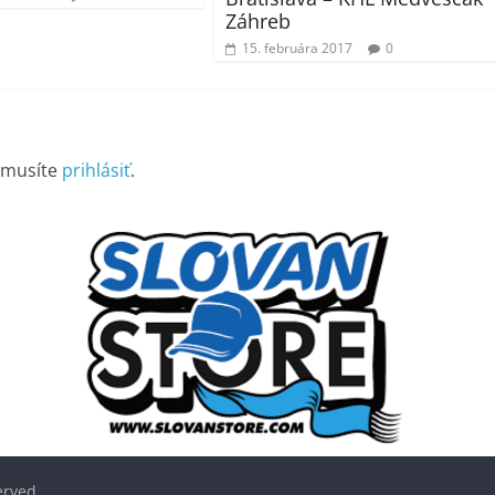
Záhreb
15. februára 2017
0
 musíte
prihlásiť
.
served.