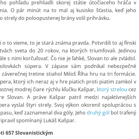
šho pohľadu prehliadli skorej státie útočiaceho hráča v
nia. O pár minút na to mal aj kusisko šťastia, keď jeho
o strely do poloopustenej brány volil prihrávku.
i o to vieme, to je stará známa pravda. Potvrdili to aj fínski
vách sveta do 20 rokov, na ktorých triumfovali. Jedinou
e s nimi korčuľovať. Čo nie je ľahké, Slovan to ale zvládol.
resilovkách súpera. V zápase sám podnikal nebezpečné
záverečnej tretine stiahol Miloš Říha hru na tri formácie.
pera, ktorý ich neraz aj v hre piatich proti piatim zamkol v
lastnej modrej čiare rýchlu kľučku Kašpar,
ktorý strelou
cez
e Slovan. A práve Kašpar patril medzi najaktívnejších
era vyslal štyri strely. Svoj výkon okorenil spoluprácou s
pasu, keď zaznamenal dva góly. Jeho
druhý gól
bol trafený
pravil spomínaný Lukáš Kašpar.
ti 657 Slovanistickým