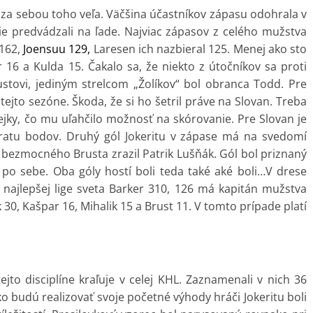
ú za sebou toho veľa. Väčšina účastníkov zápasu odohrala v
Tie predvádzali na ľade. Najviac zápasov z celého mužstva
 162,
Joensuu 129,
Laresen ich nazbieral 125. Menej ako sto
r 16 a Kulda 15. Čakalo sa, že niekto z útočníkov sa proti
ustovi, jediným strelcom „Žolíkov“ bol obranca Todd. Pre
ejto sezóne. Škoda, že si ho šetril práve na Slovan. Treba
kejky, čo mu uľahčilo možnosť na skórovanie. Pre Slovan je
stratu bodov. Druhý gól Jokeritu v zápase má na svedomí
a bezmocného Brusta zrazil Patrik Lušňák. Gól bol priznaný
 po sebe. Oba góly hostí boli teda také aké boli…V drese
najlepšej lige sveta Barker 310, 126 má kapitán mužstva
30, Kašpar 16, Mihalik 15 a Brust 11. V tomto prípade platí
ejto disciplíne kraľuje v celej KHL. Zaznamenali v nich 36
 budú realizovať svoje početné výhody hráči Jokeritu boli