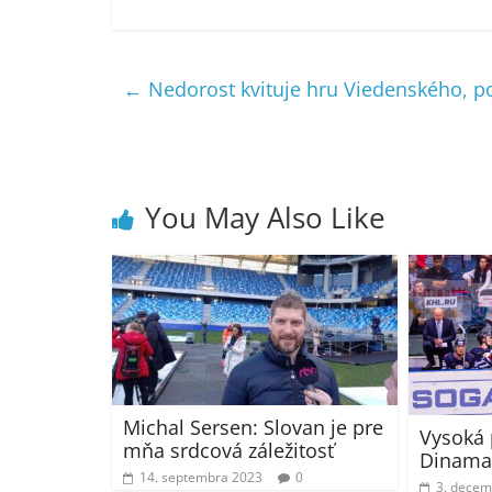
←
Nedorost kvituje hru Viedenského, pozí
You May Also Like
Michal Sersen: Slovan je pre
Vysoká 
mňa srdcová záležitosť
Dinama
14. septembra 2023
0
3. decem