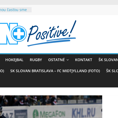
rnou časťou sme
vana teší, chce
sťou tímového
com
belasých
ý (VIDEO)
skali prvenstvo
enom
rnaji
HOKEJBAL
RUGBY
OSTATNÉ
KONTAKT
ŠK SLOVAN
ťazstvo nad
)
O)
SK SLOVAN BRATISLAVA – FC MIDTJYLLAND (FOTO)
ŠK SL