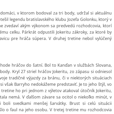
í domáci, v ktorom bodoval za tri body, udržal si aktuálnu
ešil legendu bratislavského klubu Jozefa Golonku, ktorý v
 sme zvedaví akým výkonom sa predvedú rozhodcovia, ktorí
ému celku. Párkrát odpustili Jokeritu zákroky, za ktoré by
lavicu pre hráča súpera. V druhej tretine nebol vylúčený
chode hráčov do šatní. Bol to Kanďan v službách Slovana,
ody. Kryl 27 striel hráčov Jokeritu, zo zápasu si odniesol
oje tradičné výjazdy za bránu, či v niektorých situáciach
si však Barryho nedokážeme predstaviť. Je to jeho štýl, vo
tretine ho pri jednom z výletov atakoval útočník Jokeritu,
tala nemá. V ďalšom závare sa ocitol o niekoľko minút, v
 boli svedkami menšej šarvátky. Brust si celú situácii
šlo o faul na jeho osobu. V tretej tretine mu rozhodcovia