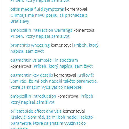
Príbeh, ktorý napísal sám život
otitis media fluid symptoms
komentoval
Olimpija má novú posilu, tá prichádza z
Bratislavy
amoxicillin interaction warnings
komentoval
Príbeh, ktorý napísal sám život
bronchitis wheezing
komentoval
Príbeh, ktorý
napísal sám život
augmentin vs amoxicillin spectrum
komentoval
Príbeh, ktorý napísal sám život
augmentin key details
komentoval
Královič:
Som rád, že mi boh nadelil takéto parametre,
ktoré sa snažím využívať čo najlepšie
amoxicillin introduction
komentoval
Príbeh,
ktorý napísal sám život
orlistat side effect analysis
komentoval
Královič: Som rád, že mi boh nadelil takéto
parametre, ktoré sa snažím využívať čo