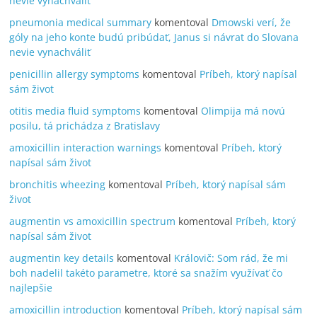
nevie vynachváliť
pneumonia medical summary
komentoval
Dmowski verí, že
góly na jeho konte budú pribúdať, Janus si návrat do Slovana
nevie vynachváliť
penicillin allergy symptoms
komentoval
Príbeh, ktorý napísal
sám život
otitis media fluid symptoms
komentoval
Olimpija má novú
posilu, tá prichádza z Bratislavy
amoxicillin interaction warnings
komentoval
Príbeh, ktorý
napísal sám život
bronchitis wheezing
komentoval
Príbeh, ktorý napísal sám
život
augmentin vs amoxicillin spectrum
komentoval
Príbeh, ktorý
napísal sám život
augmentin key details
komentoval
Královič: Som rád, že mi
boh nadelil takéto parametre, ktoré sa snažím využívať čo
najlepšie
amoxicillin introduction
komentoval
Príbeh, ktorý napísal sám