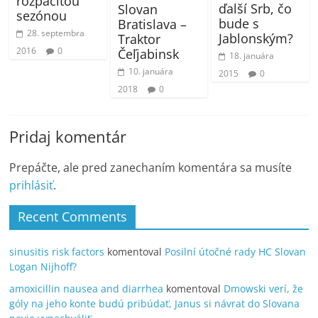
rozpačitou
ďalší Srb, čo
Slovan
sezónou
bude s
Bratislava –
28. septembra
Jablonským?
Traktor
2016
0
Čeľjabinsk
18. januára
10. januára
2015
0
2018
0
Pridaj komentár
Prepáčte, ale pred zanechaním komentára sa musíte
prihlásiť
.
Recent Comments
sinusitis risk factors
komentoval
Posilní útočné rady HC Slovan
Logan Nijhoff?
amoxicillin nausea and diarrhea
komentoval
Dmowski verí, že
góly na jeho konte budú pribúdať, Janus si návrat do Slovana