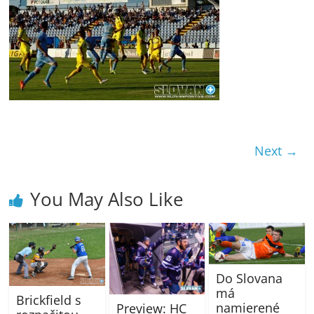
Next →
You May Also Like
Do Slovana
má
Brickfield s
namierené
Preview: HC