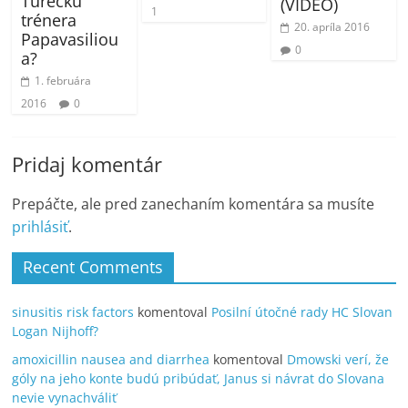
Turecku
(VIDEO)
1
trénera
20. apríla 2016
Papavasiliou
0
a?
1. februára
2016
0
Pridaj komentár
Prepáčte, ale pred zanechaním komentára sa musíte
prihlásiť
.
Recent Comments
sinusitis risk factors
komentoval
Posilní útočné rady HC Slovan
Logan Nijhoff?
amoxicillin nausea and diarrhea
komentoval
Dmowski verí, že
góly na jeho konte budú pribúdať, Janus si návrat do Slovana
nevie vynachváliť