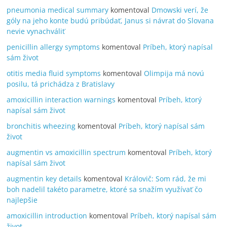
pneumonia medical summary
komentoval
Dmowski verí, že
góly na jeho konte budú pribúdať, Janus si návrat do Slovana
nevie vynachváliť
penicillin allergy symptoms
komentoval
Príbeh, ktorý napísal
sám život
otitis media fluid symptoms
komentoval
Olimpija má novú
posilu, tá prichádza z Bratislavy
amoxicillin interaction warnings
komentoval
Príbeh, ktorý
napísal sám život
bronchitis wheezing
komentoval
Príbeh, ktorý napísal sám
život
augmentin vs amoxicillin spectrum
komentoval
Príbeh, ktorý
napísal sám život
augmentin key details
komentoval
Královič: Som rád, že mi
boh nadelil takéto parametre, ktoré sa snažím využívať čo
najlepšie
amoxicillin introduction
komentoval
Príbeh, ktorý napísal sám
život