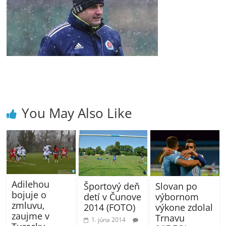
You May Also Like
Adilehou
Slovan po
Športový deň
bojuje o
výbornom
detí v Čunove
zmluvu,
výkone zdolal
2014 (FOTO)
zaujme v
Trnavu
1. júna 2014