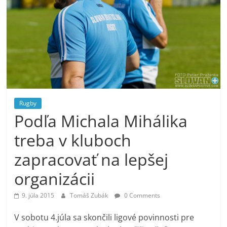
Rugby
Podľa Michala Mihálika
treba v kluboch
zapracovať na lepšej
organizácii
9. júla 2015
Tomáš Zubák
0 Comments
V sobotu 4.júla sa skončili ligové povinnosti pre