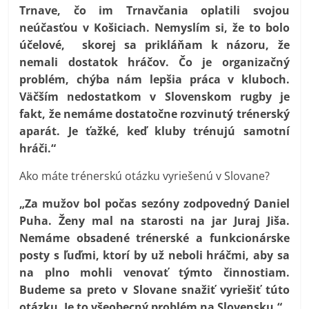
Trnave, čo im Trnavčania oplatili svojou
neúčasťou v Košiciach. Nemyslím si, že to bolo
účelové, skorej sa prikláňam k názoru, že
nemali dostatok hráčov. Čo je organizačný
problém, chýba nám lepšia práca v kluboch.
Väčším nedostatkom v Slovenskom rugby je
fakt, že nemáme dostatočne rozvinutý trénerský
aparát. Je ťažké, keď kluby trénujú samotní
hráči.“
Ako máte trénerskú otázku vyriešenú v Slovane?
„Za mužov bol počas sezóny zodpovedný Daniel
Puha. Ženy mal na starosti na jar Juraj Jiša.
Nemáme obsadené trénerské a funkcionárske
posty s ľuďmi, ktorí by už neboli hráčmi, aby sa
na plno mohli venovať týmto činnostiam.
Budeme sa preto v Slovane snažiť vyriešiť túto
otázku. Je to všeobecný problém na Slovensku.“