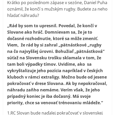
Krátko po poslednom zápase v sezóne, Daniel Puha
oznámil, že končí s mužským rugby. Budete za neho
hľadať náhradu?
„Rád by som to upresnil. Povedal, že končí v
Slovane ako hráč. Domnievam sa, že je to
dočasné rozhodnutie, ktoré sa môže zmeniť.
Viem, že rád by si zahral „pätnástkové „rugby
na čo najvyššej úrovni. Bohužiaľ „pätnástková“
súťaž na Slovensku trošku sklamala v tom, že
tam boli výpadky tímov. Uvidíme, ako sa
vykryštalizuje jeho pozícia napríklad v českých
kluboch v rámci extraligy. Možno bude od jesene
pokračovať v drese Slovana. Ak by nepokračoval,
náhradu zaňho nemáme. Verím však, že jeho
prípadný koniec je iba dočasný. Má svoje
priority, chce sa venovať trénovaniu mládeže.“
1.RC Slovan bude naďalej pokračovať v slovenskej