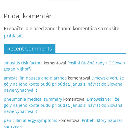
Pridaj komentár
Prepáčte, ale pred zanechaním komentára sa musíte
prihlásiť
.
Recent Comments
sinusitis risk factors
komentoval
Posilní útočné rady HC Slovan
Logan Nijhoff?
amoxicillin nausea and diarrhea
komentoval
Dmowski verí, že
góly na jeho konte budú pribúdať, Janus si návrat do Slovana
nevie vynachváliť
pneumonia medical summary
komentoval
Dmowski verí, že
góly na jeho konte budú pribúdať, Janus si návrat do Slovana
nevie vynachváliť
penicillin allergy symptoms
komentoval
Príbeh, ktorý napísal
sám život