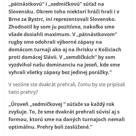
„pätnástkovú“ i „sedmičkovú“ súťaž na
Slovensku. Okrem toho niektorí hráči hrali i v
Brne za Bystrc, iní reprezentovali Slovensko.
Zhodnotil by som ju pozitívne, nakoľko sme
všade dosiahli maximum. V „pätnástkovom“
rugby sme odohrali výborné zápasy na
domácom turnaji ako aj na ihrisku v Košiciach
proti domácej Slávii. V „semdičkách“ by som
vyzdvihol našu dominanciu na jeseň, kde sme
vyhrali všetky zápasy bez jedinej porážky.“
V sezóne ste dvakrát prehrali, čomu by ste pripísali
tieto prehry?
„Úroveň „sedmičkovej “ súťaže sa každý rok
zvyšuje. To, že sme dvakrát prehrali súvisí aj s
formou, ktorú sme na daných turnajoch nemali
optimálnu. Prehry boli zaslúžené.“