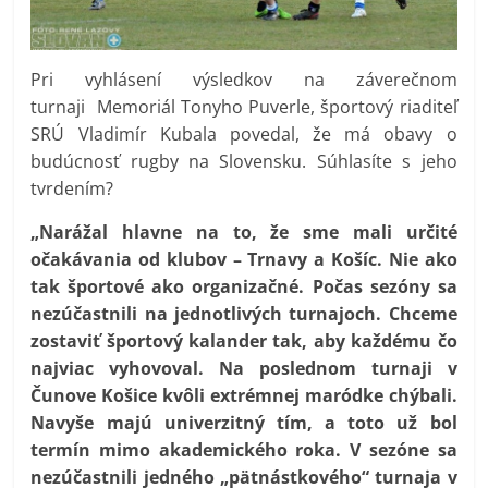
Pri vyhlásení výsledkov na záverečnom
turnaji
Memoriál Tonyho Puverle, športový riaditeľ
SRÚ Vladimír Kubala povedal, že má obavy o
budúcnosť rugby na Slovensku. Súhlasíte s jeho
tvrdením?
„Narážal hlavne na to, že sme mali určité
očakávania od klubov – Trnavy a Košíc. Nie ako
tak športové ako organizačné. Počas sezóny sa
nezúčastnili na jednotlivých turnajoch. Chceme
zostaviť športový kalander tak, aby každému čo
najviac vyhovoval. Na poslednom turnaji v
Čunove Košice kvôli extrémnej maródke chýbali.
Navyše majú univerzitný tím, a toto už bol
termín mimo akademického roka. V sezóne sa
nezúčastnili jedného „pätnástkového“ turnaja v