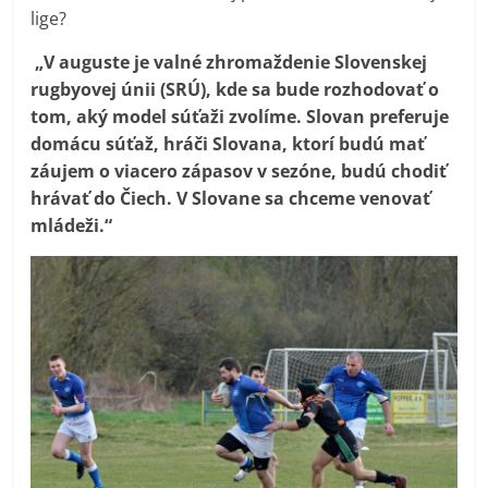
lige?
„V auguste je valné zhromaždenie Slovenskej
rugbyovej únii (SRÚ), kde sa bude rozhodovať o
tom, aký model súťaži zvolíme. Slovan preferuje
domácu súťaž, hráči Slovana, ktorí budú mať
záujem o viacero zápasov v sezóne, budú chodiť
hrávať do Čiech. V Slovane sa chceme venovať
mládeži.“