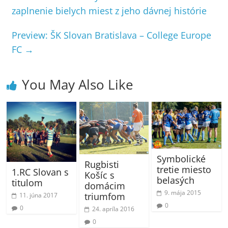
zaplnenie bielych miest z jeho dávnej histórie
Preview: ŠK Slovan Bratislava – College Europe
FC
→
You May Also Like
Symbolické
Rugbisti
tretie miesto
1.RC Slovan s
Košíc s
belasých
titulom
domácim
9. mája 2015
triumfom
11. júna 2017
0
0
24. apríla 2016
0