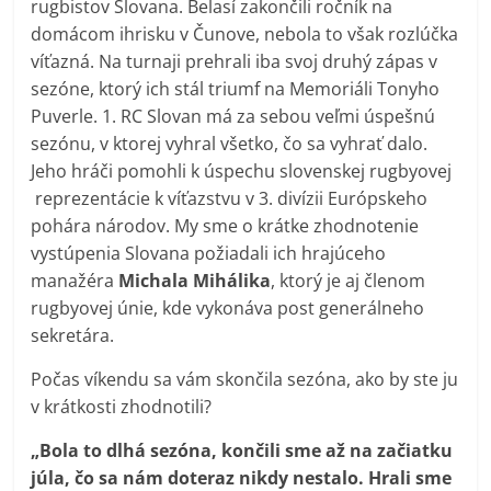
rugbistov Slovana. Belasí zakončili ročník na
domácom ihrisku v Čunove, nebola to však rozlúčka
víťazná. Na turnaji prehrali iba svoj druhý zápas v
sezóne, ktorý ich stál triumf na
Memoriáli Tonyho
Puverle. 1. RC Slovan má za sebou veľmi úspešnú
sezónu, v ktorej vyhral všetko, čo sa vyhrať dalo.
Jeho hráči pomohli k úspechu slovenskej rugbyovej
reprezentácie k víťazstvu v 3. divízii Európskeho
pohára národov. My sme o krátke zhodnotenie
vystúpenia Slovana požiadali ich hrajúceho
manažéra
Michala Mihálika
, ktorý je aj členom
rugbyovej únie, kde vykonáva post generálneho
sekretára.
Počas víkendu sa vám skončila sezóna, ako by ste ju
v krátkosti zhodnotili?
„Bola to dlhá sezóna, končili sme až na začiatku
júla, čo sa nám doteraz nikdy nestalo. Hrali sme