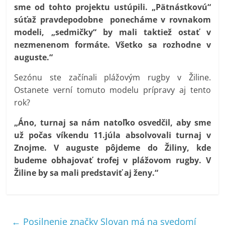
sme od tohto projektu ustúpili. „Pätnástkovú“
súťaž pravdepodobne ponecháme v rovnakom
modeli, „sedmičky“ by mali taktiež ostať v
nezmenenom formáte. Všetko sa rozhodne v
auguste.“
Sezónu ste začínali plážovým rugby v Žiline.
Ostanete verní tomuto modelu prípravy aj tento
rok?
„Áno, turnaj sa nám natoľko osvedčil, aby sme
už počas víkendu 11.júla absolvovali turnaj v
Znojme. V auguste pôjdeme do Žiliny, kde
budeme obhajovať trofej v plážovom rugby. V
Žiline by sa mali predstaviť aj ženy.“
←
Posilnenie značky Slovan má na svedomí