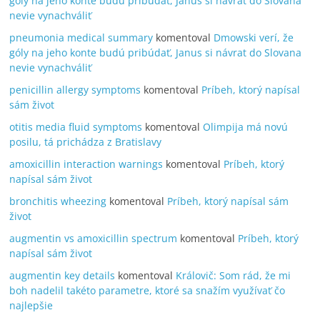
góly na jeho konte budú pribúdať, Janus si návrat do Slovana
nevie vynachváliť
pneumonia medical summary
komentoval
Dmowski verí, že
góly na jeho konte budú pribúdať, Janus si návrat do Slovana
nevie vynachváliť
penicillin allergy symptoms
komentoval
Príbeh, ktorý napísal
sám život
otitis media fluid symptoms
komentoval
Olimpija má novú
posilu, tá prichádza z Bratislavy
amoxicillin interaction warnings
komentoval
Príbeh, ktorý
napísal sám život
bronchitis wheezing
komentoval
Príbeh, ktorý napísal sám
život
augmentin vs amoxicillin spectrum
komentoval
Príbeh, ktorý
napísal sám život
augmentin key details
komentoval
Královič: Som rád, že mi
boh nadelil takéto parametre, ktoré sa snažím využívať čo
najlepšie