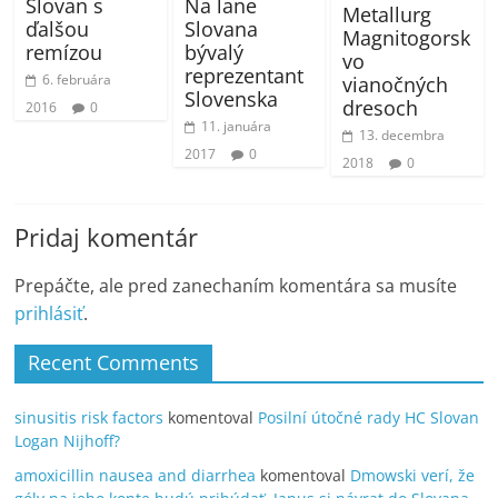
Na lane
Slovan s
Metallurg
Slovana
ďalšou
Magnitogorsk
bývalý
remízou
vo
reprezentant
6. februára
vianočných
Slovenska
dresoch
2016
0
11. januára
13. decembra
2017
0
2018
0
Pridaj komentár
Prepáčte, ale pred zanechaním komentára sa musíte
prihlásiť
.
Recent Comments
sinusitis risk factors
komentoval
Posilní útočné rady HC Slovan
Logan Nijhoff?
amoxicillin nausea and diarrhea
komentoval
Dmowski verí, že