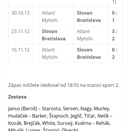
1)
30.10.13
Atlant
Slovan
0 :
Mytishi
Bratislava
1
23.11.12
Slovan
Atlant
3 :
Bratislava
Mytishi
2
16.11.12
Atlant
Slovan
0 :
Mytishi
Bratislava
2
Zápas môžete sledovať od 18:55 na stanici sport 2.
Zostava
Janus (Baroš) – Starosta, Sersen, Nagy, Murley,
Hudáček – Barker, Štajnoch, Jeglič, Tičar, Netík –
Kozák, Brejčák, White, Surový, Kudrna – Rehák,
Mihalik, Lunter, Šťastný, Ölvecký