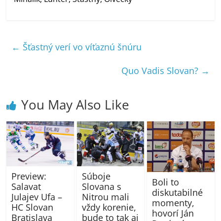
←
Šťastný verí vo víťaznú šnúru
Quo Vadis Slovan?
→
You May Also Like
Súboje
Preview:
Boli to
Slovana s
Salavat
diskutabilné
Nitrou mali
Julajev Ufa –
momenty,
vždy korenie,
HC Slovan
hovorí Ján
bude to tak aj
Bratislava