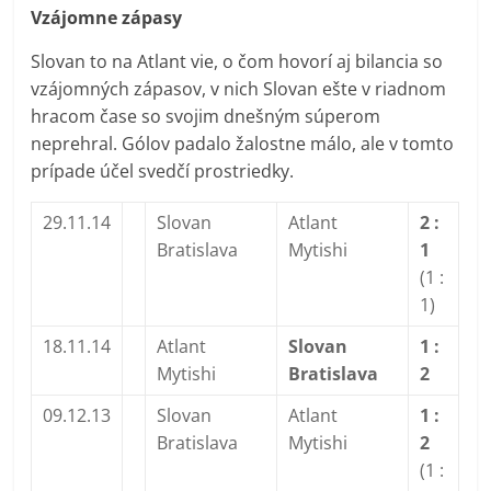
Vzájomne zápasy
Slovan to na Atlant vie, o čom hovorí aj bilancia so
vzájomných zápasov, v nich Slovan ešte v riadnom
hracom čase so svojim dnešným súperom
neprehral. Gólov padalo žalostne málo, ale v tomto
prípade účel svedčí prostriedky.
29.11.14
Slovan
Atlant
2 :
Bratislava
Mytishi
1
(1 :
1)
18.11.14
Atlant
Slovan
1 :
Mytishi
Bratislava
2
09.12.13
Slovan
Atlant
1 :
Bratislava
Mytishi
2
(1 :