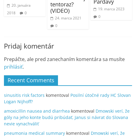
Pardavý
tentoraz?
20. januára
19. marca 2023
(VIDEO)
2018
0
0
24. marca 2021
0
Pridaj komentár
Prepáčte, ale pred zanechaním komentára sa musíte
prihlásiť
.
Recent Comments
sinusitis risk factors
komentoval
Posilní útočné rady HC Slovan
Logan Nijhoff?
amoxicillin nausea and diarrhea
komentoval
Dmowski verí, že
góly na jeho konte budú pribúdať, Janus si návrat do Slovana
nevie vynachváliť
pneumonia medical summary
komentoval
Dmowski verí, že