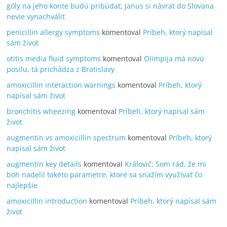
góly na jeho konte budú pribúdať, Janus si návrat do Slovana
nevie vynachváliť
penicillin allergy symptoms
komentoval
Príbeh, ktorý napísal
sám život
otitis media fluid symptoms
komentoval
Olimpija má novú
posilu, tá prichádza z Bratislavy
amoxicillin interaction warnings
komentoval
Príbeh, ktorý
napísal sám život
bronchitis wheezing
komentoval
Príbeh, ktorý napísal sám
život
augmentin vs amoxicillin spectrum
komentoval
Príbeh, ktorý
napísal sám život
augmentin key details
komentoval
Královič: Som rád, že mi
boh nadelil takéto parametre, ktoré sa snažím využívať čo
najlepšie
amoxicillin introduction
komentoval
Príbeh, ktorý napísal sám
život