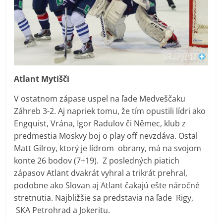
Atlant Mytišči
V ostatnom zápase uspel na ľade Medveščaku
Záhreb 3-2. Aj napriek tomu, že tím opustili lídri ako
Engquist, Vrána, Igor Radulov či Němec, klub z
predmestia Moskvy boj o play off nevzdáva. Ostal
Matt Gilroy, ktorý je lídrom obrany, má na svojom
konte 26 bodov (7+19). Z posledných piatich
zápasov Atlant dvakrát vyhral a trikrát prehral,
podobne ako Slovan aj Atlant čakajú ešte náročné
stretnutia. Najbližšie sa predstavia na ľade Rigy,
SKA Petrohrad a Jokeritu.