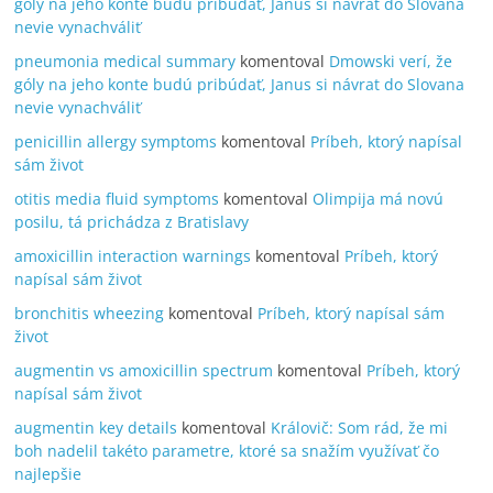
góly na jeho konte budú pribúdať, Janus si návrat do Slovana
nevie vynachváliť
pneumonia medical summary
komentoval
Dmowski verí, že
góly na jeho konte budú pribúdať, Janus si návrat do Slovana
nevie vynachváliť
penicillin allergy symptoms
komentoval
Príbeh, ktorý napísal
sám život
otitis media fluid symptoms
komentoval
Olimpija má novú
posilu, tá prichádza z Bratislavy
amoxicillin interaction warnings
komentoval
Príbeh, ktorý
napísal sám život
bronchitis wheezing
komentoval
Príbeh, ktorý napísal sám
život
augmentin vs amoxicillin spectrum
komentoval
Príbeh, ktorý
napísal sám život
augmentin key details
komentoval
Královič: Som rád, že mi
boh nadelil takéto parametre, ktoré sa snažím využívať čo
najlepšie