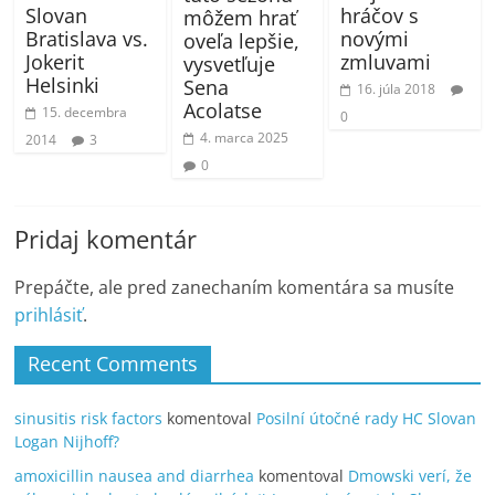
Slovan
hráčov s
môžem hrať
Bratislava vs.
novými
oveľa lepšie,
Jokerit
zmluvami
vysvetľuje
Helsinki
Sena
16. júla 2018
Acolatse
15. decembra
0
4. marca 2025
2014
3
0
Pridaj komentár
Prepáčte, ale pred zanechaním komentára sa musíte
prihlásiť
.
Recent Comments
sinusitis risk factors
komentoval
Posilní útočné rady HC Slovan
Logan Nijhoff?
amoxicillin nausea and diarrhea
komentoval
Dmowski verí, že