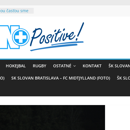
rnou časťou sme
ana teší, chce
sťou tímového
com
belasých
 (VIDEO)
kali prvenstvo
enom
naji
HOKEJBAL
RUGBY
OSTATNÉ
KONTAKT
ŠK SLOVAN
azstvo nad
O)
SK SLOVAN BRATISLAVA – FC MIDTJYLLAND (FOTO)
ŠK SL