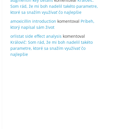
augmentin key details
komentoval
Královič:
Som rád, že mi boh nadelil takéto parametre,
ktoré sa snažím využívať čo najlepšie
amoxicillin introduction
komentoval
Príbeh,
ktorý napísal sám život
orlistat side effect analysis
komentoval
Královič: Som rád, že mi boh nadelil takéto
parametre, ktoré sa snažím využívať čo
najlepšie