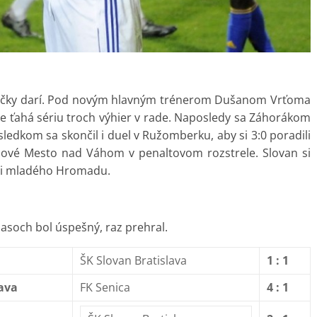
avičky darí. Pod novým hlavným trénerom Dušanom Vrťoma
e ťahá sériu troch výhier v rade. Naposledy sa Záhorákom
sledkom sa skončil i duel v Ružomberku, aby si 3:0 poradili
i Nové Mesto nad Váhom v penaltovom rozstrele. Slovan si
, i mladého Hromadu.
pasoch bol úspešný, raz prehral.
ŠK Slovan Bratislava
1 : 1
lava
FK Senica
4 : 1