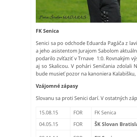
FK Senica
Senici sa po odchode Eduarda Pagáča z l
a jeho asistentom Jurajom Sabolom aktuáln
podarilo zvíťaziť v Trnave 1:0. Rovnakým vý
aj so Skalicou. V pohári Seničania zdolal
bude musieť pozor na kanoniera Kalabišku
Vzájomné zápasy
Slovanu sa proti Senici darí. V ostatných zá
15.08.15
FOR
FK Senica
04.05.15
FOR
ŠK Slovan Bratis