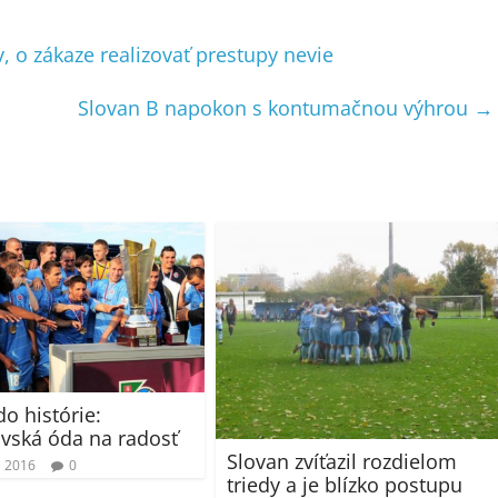
 o zákaze realizovať prestupy nevie
Slovan B napokon s kontumačnou výhrou
→
do histórie:
vská óda na radosť
Slovan zvíťazil rozdielom
a 2016
0
triedy a je blízko postupu