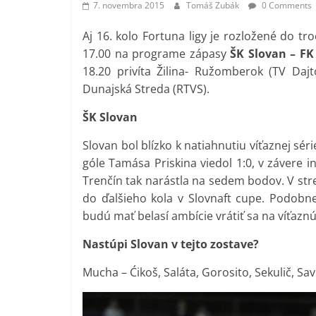
7. novembra 2015
Tomáš Zubák
0 Comments
Aj 16. kolo Fortuna ligy je rozložené do tr
17.00 na programe zápasy
ŠK Slovan – FK
18.20 privíta Žilina- Ružomberok (TV Daj
Dunajská Streda (RTVS).
ŠK Slovan
Slovan bol blízko k natiahnutiu víťaznej sé
góle Tamása Priskina viedol 1:0, v závere i
Trenčín tak narástla na sedem bodov. V str
do ďalšieho kola v Slovnaft cupe. Podobne 
budú mať belasí ambície vrátiť sa na víťaznú
Nastúpi Slovan v tejto zostave?
Mucha – Ćikoš, Saláta, Gorosito, Sekulič, Savi