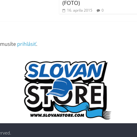
(FOTO)
16. apríla 2015
0
 musíte
prihlásiť
.
served.