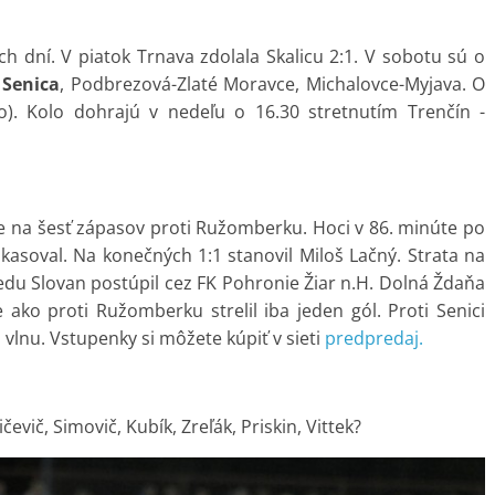
och dní. V piatok Trnava zdolala Skalicu 2:1. V sobotu sú o
 Senica
, Podbrezová-Zlaté Moravce, Michalovce-Myjava. O
to). Kolo dohrajú v nedeľu o 16.30 stretnutím Trenčín -
rie na šesť zápasov proti Ružomberku. Hoci v 86. minúte po
nkasoval. Na konečných 1:1 stanovil Miloš Lačný. Strata na
edu Slovan postúpil cez FK Pohronie Žiar n.H. Dolná Ždaňa
ako proti Ružomberku strelil iba jeden gól. Proti Senici
 vlnu. Vstupenky si môžete kúpiť v sieti
predpredaj.
čevič, Simovič, Kubík, Zreľák, Priskin, Vittek?