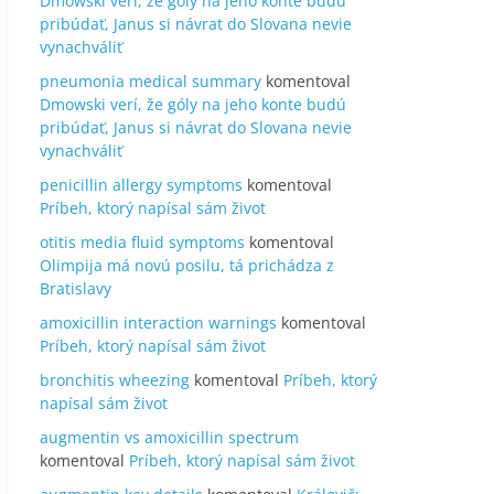
Dmowski verí, že góly na jeho konte budú
pribúdať, Janus si návrat do Slovana nevie
vynachváliť
pneumonia medical summary
komentoval
Dmowski verí, že góly na jeho konte budú
pribúdať, Janus si návrat do Slovana nevie
vynachváliť
penicillin allergy symptoms
komentoval
Príbeh, ktorý napísal sám život
otitis media fluid symptoms
komentoval
Olimpija má novú posilu, tá prichádza z
Bratislavy
amoxicillin interaction warnings
komentoval
Príbeh, ktorý napísal sám život
bronchitis wheezing
komentoval
Príbeh, ktorý
napísal sám život
augmentin vs amoxicillin spectrum
komentoval
Príbeh, ktorý napísal sám život