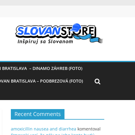
 BRATISLAVA – DINAMO ZÁHREB (FOTO)
OVAN BRATISLAVA – PODBREZOVÁ (FOTO)
Recent Comments
amoxicillin nausea and diarrhea
komentoval