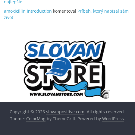
najlepšie
amoxicillin introduction
komentoval
Príbeh, ktorý napísal sám
život
Copyright © 2026
slovanpositive.com
. All rights reserved.
Theme:
ColorMag
by ThemeGrill. Powered by
WordPress
.