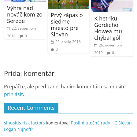
Výhra nad
nováčikom zo
Prvý zápas o
K hetriku
Serede
siedme
Gordieho
miesto pre
22. septembra
Howea mu
Slovan
2018
0
chýbal gól
23. apríla 2016
26. novembra
0
2019
0
Pridaj komentár
Prepáčte, ale pred zanechaním komentára sa musíte
prihlásiť
.
Recent Comments
sinusitis risk factors
komentoval
Posilní útočné rady HC Slovan
Logan Nijhoff?