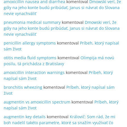
amoxicillin nausea and diarrhea
komentoval
Dmowski verí, že
góly na jeho konte budú pribúdať, Janus si návrat do Slovana
nevie vynachváliť
pneumonia medical summary
komentoval
Dmowski verí, že
góly na jeho konte budú pribúdať, Janus si návrat do Slovana
nevie vynachváliť
penicillin allergy symptoms
komentoval
Príbeh, ktorý napísal
sám život
otitis media fluid symptoms
komentoval
Olimpija má novú
posilu, tá prichádza z Bratislavy
amoxicillin interaction warnings
komentoval
Príbeh, ktorý
napísal sám život
bronchitis wheezing
komentoval
Príbeh, ktorý napísal sám
život
augmentin vs amoxicillin spectrum
komentoval
Príbeh, ktorý
napísal sám život
augmentin key details
komentoval
Královič: Som rád, že mi
boh nadelil takéto parametre, ktoré sa snažím využívať čo