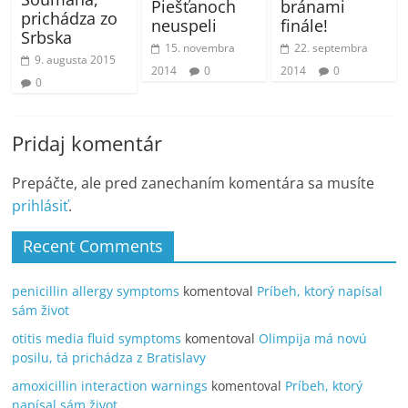
Piešťanoch
bránami
prichádza zo
neuspeli
finále!
Srbska
15. novembra
22. septembra
9. augusta 2015
2014
0
2014
0
0
Pridaj komentár
Prepáčte, ale pred zanechaním komentára sa musíte
prihlásiť
.
Recent Comments
penicillin allergy symptoms
komentoval
Príbeh, ktorý napísal
sám život
otitis media fluid symptoms
komentoval
Olimpija má novú
posilu, tá prichádza z Bratislavy
amoxicillin interaction warnings
komentoval
Príbeh, ktorý
napísal sám život