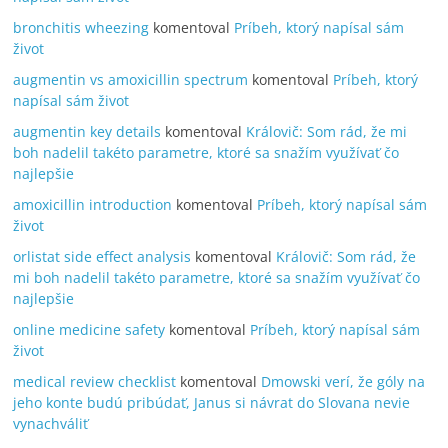
bronchitis wheezing
komentoval
Príbeh, ktorý napísal sám
život
augmentin vs amoxicillin spectrum
komentoval
Príbeh, ktorý
napísal sám život
augmentin key details
komentoval
Královič: Som rád, že mi
boh nadelil takéto parametre, ktoré sa snažím využívať čo
najlepšie
amoxicillin introduction
komentoval
Príbeh, ktorý napísal sám
život
orlistat side effect analysis
komentoval
Královič: Som rád, že
mi boh nadelil takéto parametre, ktoré sa snažím využívať čo
najlepšie
online medicine safety
komentoval
Príbeh, ktorý napísal sám
život
medical review checklist
komentoval
Dmowski verí, že góly na
jeho konte budú pribúdať, Janus si návrat do Slovana nevie
vynachváliť