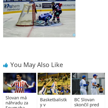
You May Also Like
Slovan má
Basketbalistk
BC Slovan
náhradu za
y v
skončil pred
Soumaha,