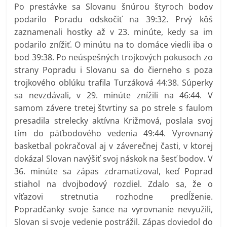
Po prestávke sa Slovanu šnúrou štyroch bodov
podarilo Poradu odskočiť na 39:32. Prvý kôš
zaznamenali hostky až v 23. minúte, kedy sa im
podarilo znížiť. O minútu na to domáce viedli iba o
bod 39:38. Po neúspešných trojkových pokusoch zo
strany Popradu i Slovanu sa do čierneho s poza
trojkového oblúku trafila Turzáková 44:38. Súperky
sa nevzdávali, v 29. minúte znížili na 46:44. V
samom závere tretej štvrtiny sa po strele s faulom
presadila strelecky aktívna Križmová, poslala svoj
tím do päťbodového vedenia 49:44. Vyrovnaný
basketbal pokračoval aj v záverečnej časti, v ktorej
dokázal Slovan navýšiť svoj náskok na šesť bodov. V
36. minúte sa zápas zdramatizoval, keď Poprad
stiahol na dvojbodový rozdiel. Zdalo sa, že o
víťazovi stretnutia rozhodne predĺženie.
Popradčanky svoje šance na vyrovnanie nevyužili,
Slovan si svoje vedenie postrážil. Zápas doviedol do