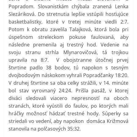
Popradom. Slovanistkám chýbala zranená Lenka
Slezáriková. Do stretnutia lepšie vstúpili hosťujúce
basketbalistky, ktoré v tretej minúte viedli 2:7.
Potom k obratu zavelila Talajková, ktorá bola pri
úspešnom streleckom pokuse faulovaná, aby
následne premenila aj trestný hod. Vedenie na
svoju stranu strhla Mlynarovičová, tá trojkou
upravila na 8:7. V obojstranne útočnej prvej
štvrtine padlo 38 bodov, tú napokon s tesným
dvojbodovým náskokom vyhrali Popradčanky 18:20.
V druhej štvrtine sa oba celky strážili, v 14. minúte
bol stav vyrovnaný 24:24. Prišla pasáž, v ktorej
diváci sledovali viacero nepresností na oboch
stranách, ktoré vyústili do faulov, po ktorých mali
hráčky možnosť hádzať trestné hody. Súperky sa
striedali vo vedení, aby napokon domáca Križmová
stanovila na polčasových 35:32.