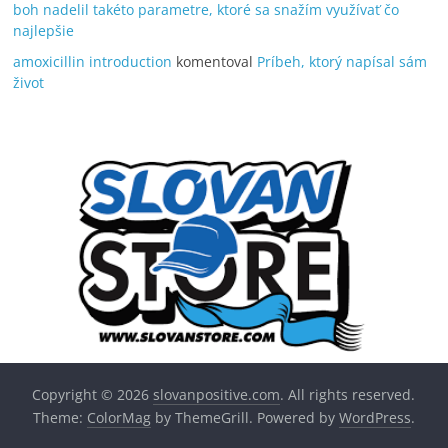
boh nadelil takéto parametre, ktoré sa snažím využívať čo
najlepšie
amoxicillin introduction
komentoval
Príbeh, ktorý napísal sám
život
Copyright © 2026
slovanpositive.com
. All rights reserved.
Theme:
ColorMag
by ThemeGrill. Powered by
WordPress
.