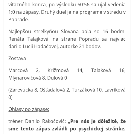
víťazného konca, po výsledku 60:56 sa ujal vedenia
1:0 na zápasy. Druhý duel je na programe v stredu v
Poprade.
Najlepšou strelkyňou Slovana bola so 16 bodmi
Renáta Talajková, na strane Popradu sa najviac
darilo Lucii Hadačovej, autorke 21 bodov.
Zostava
Marcová 2, Križmová 14, Talaková 16,
Mlynarovičová 8, Dulová 0
(Zarevúcka 8, Ošťadalová 2, Turzáková 10, Lavríková
0)
Ohlasy po zápase:
tréner Danilo Rakočovič:
„Pre nás je dôležité, že
sme tento zápas zvládli po psychickej stránke.