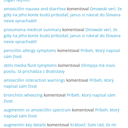
amoxicillin nausea and diarrhea
komentoval
Dmowski verí, že
góly na jeho konte budú pribúdať, Janus si návrat do Slovana
nevie vynachváliť
pneumonia medical summary
komentoval
Dmowski verí, že
góly na jeho konte budú pribúdať, Janus si návrat do Slovana
nevie vynachváliť
penicillin allergy symptoms
komentoval
Príbeh, ktorý napísal
sám život
otitis media fluid symptoms
komentoval
Olimpija má novú
posilu, tá prichádza z Bratislavy
amoxicillin interaction warnings
komentoval
Príbeh, ktorý
napísal sám život
bronchitis wheezing
komentoval
Príbeh, ktorý napísal sám
život
augmentin vs amoxicillin spectrum
komentoval
Príbeh, ktorý
napísal sám život
augmentin key details
komentoval
Královič: Som rád, že mi