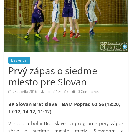
Basketbal
Prvý zápas o siedme
miesto pre Slovan
23. apríla 2016
Tomáš Zubák
0 Comments
BK Slovan Bratislava – BAM Poprad 60:56 (18:20,
17:12, 14:12, 11:12)
V sobotu bol v Bratislave na programe prvý zápas
série o siedme miesto medzi Slovanom a