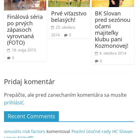
BK Slovan
Prvé viťazstvo
Finálová séria
pred sezónou
belasých!
po prvých
očami
25. októbra
zápasoch
majiteľky
2014
0
vyrovnaná
klubu pani
(FOTO)
Kozmonovej!
18. mája 2015
6. októbra 2014
0
0
Pridaj komentár
Prepáčte, ale pred zanechaním komentára sa musíte
prihlásiť
.
Recent Comments
sinusitis risk factors
komentoval
Posilní útočné rady HC Slovan
Logan Nijhoff?