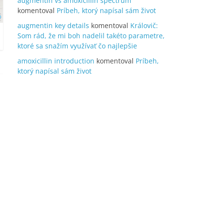
augmentin vs amoxicillin spectrum
komentoval
Príbeh, ktorý napísal sám život
augmentin key details
komentoval
Královič:
Som rád, že mi boh nadelil takéto parametre,
ktoré sa snažím využívať čo najlepšie
amoxicillin introduction
komentoval
Príbeh,
ktorý napísal sám život