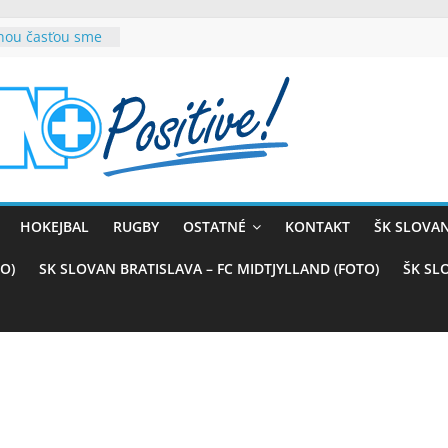
rnou časťou sme
vana teší, chce
sťou tímového
com
belasých
ý (VIDEO)
skali prvenstvo
enom
rnaji
HOKEJBAL
RUGBY
OSTATNÉ
KONTAKT
ŠK SLOVAN
ťazstvo nad
)
O)
SK SLOVAN BRATISLAVA – FC MIDTJYLLAND (FOTO)
ŠK SL