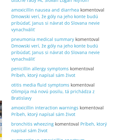
útočné rady HC Slovan Logan Nijhoff?
amoxicillin nausea and diarrhea
komentoval
Dmowski verí, že góly na jeho konte budú
pribúdať, Janus si návrat do Slovana nevie
vynachváliť
pneumonia medical summary
komentoval
Dmowski verí, že góly na jeho konte budú
pribúdať, Janus si návrat do Slovana nevie
vynachváliť
penicillin allergy symptoms
komentoval
Príbeh, ktorý napísal sám život
otitis media fluid symptoms
komentoval
Olimpija má novú posilu, tá prichádza z
Bratislavy
amoxicillin interaction warnings
komentoval
Príbeh, ktorý napísal sám život
bronchitis wheezing
komentoval
Príbeh, ktorý
napísal sám život