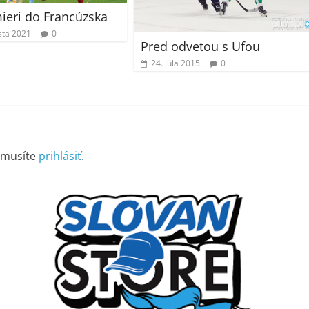
ieri do Francúzska
sta 2021
0
Pred odvetou s Ufou
24. júla 2015
0
 musíte
prihlásiť
.