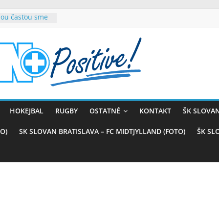
rnou časťou sme
ana teší, chce
sťou tímového
com
belasých
 (VIDEO)
kali prvenstvo
enom
naji
HOKEJBAL
RUGBY
OSTATNÉ
KONTAKT
ŠK SLOVAN
azstvo nad
O)
SK SLOVAN BRATISLAVA – FC MIDTJYLLAND (FOTO)
ŠK SL