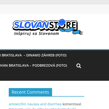
 BRATISLAVA – DINAMO ZÁHREB (FOTO)
OVAN BRATISLAVA – PODBREZOVÁ (FOTO)
Recent Comments
amoxicillin nausea and diarrhea
komentoval