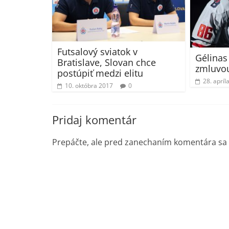
Futsalový sviatok v
Gélinas
Bratislave, Slovan chce
zmluvo
postúpiť medzi elitu
28. apríl
10. októbra 2017
0
Pridaj komentár
Prepáčte, ale pred zanechaním komentára sa