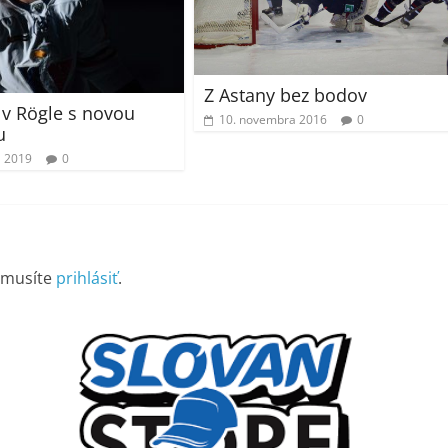
Z Astany bez bodov
 v Rögle s novou
10. novembra 2016
0
u
a 2019
0
 musíte
prihlásiť
.