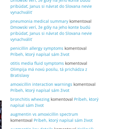
Dmowski verí, že góly na jeho konte budú
pribúdať, Janus si návrat do Slovana nevie
vynachváliť
pneumonia medical summary
komentoval
Dmowski verí, že góly na jeho konte budú
pribúdať, Janus si návrat do Slovana nevie
vynachváliť
penicillin allergy symptoms
komentoval
Príbeh, ktorý napísal sám život
otitis media fluid symptoms
komentoval
Olimpija má novú posilu, tá prichádza z
Bratislavy
amoxicillin interaction warnings
komentoval
Príbeh, ktorý napísal sám život
bronchitis wheezing
komentoval
Príbeh, ktorý
napísal sám život
augmentin vs amoxicillin spectrum
komentoval
Príbeh, ktorý napísal sám život