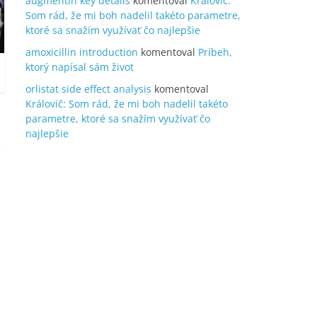
augmentin key details
komentoval
Královič:
Som rád, že mi boh nadelil takéto parametre,
ktoré sa snažím využívať čo najlepšie
amoxicillin introduction
komentoval
Príbeh,
ktorý napísal sám život
orlistat side effect analysis
komentoval
Královič: Som rád, že mi boh nadelil takéto
parametre, ktoré sa snažím využívať čo
najlepšie