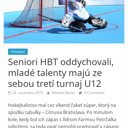
Hokejbal
Seniori HBT oddychovali,
mladé talenty majú ze
sebou tretí turnaj U12
24. novembra 2015
Michael Bežec
0 Comments
Hokejbalistov mal cez víkend čakať súper, ktorý na
spodku tabuľky – Citrusia Bratislava. Po minulom
kole, kedy bol ich zápas s lídrom Farmou Petržalka
odložený, sa teda opäť nemohli predstaviť v zápase.