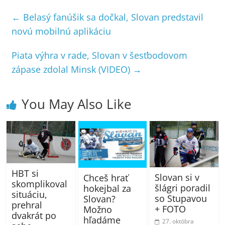
←
Belasý fanúšik sa dočkal, Slovan predstavil
novú mobilnú aplikáciu
Piata výhra v rade, Slovan v šesťbodovom
zápase zdolal Minsk (VIDEO)
→
You May Also Like
HBT si
Slovan si v
Chceš hrať
skomplikoval
šlágri poradil
hokejbal za
situáciu,
so Stupavou
Slovan?
prehral
+ FOTO
Možno
dvakrát po
hľadáme
27. októbra