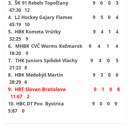
3. ŠK 91 Rebels Topoľčany 9 6 0 3
47:30 12
4. L2 Hockey Gajary Flames 9 5 0 4
45:19 10
5. HBK Kometa Vrútky 9 4 1 4
32:25 9
6. MHBK CVČ Worms Kežmarok 9 4 1 4
18:20 9
7. THK Juniors Spišské Vlachy 9 4 0 5
21:23 8
8. HBK Medokýš Martin 9 3 0 6
28:29 6
9. HBT Slovan Bratislava 9 1 0 8
11:67 2
10.
HBC DT Pov. Bystrica 9 0 0 9
5:87 0