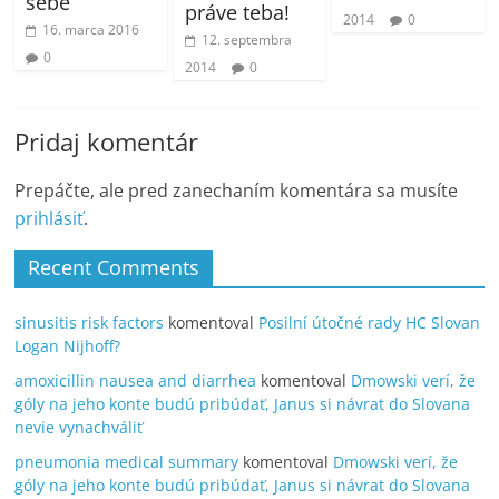
sebe
práve teba!
2014
0
16. marca 2016
12. septembra
0
2014
0
Pridaj komentár
Prepáčte, ale pred zanechaním komentára sa musíte
prihlásiť
.
Recent Comments
sinusitis risk factors
komentoval
Posilní útočné rady HC Slovan
Logan Nijhoff?
amoxicillin nausea and diarrhea
komentoval
Dmowski verí, že
góly na jeho konte budú pribúdať, Janus si návrat do Slovana
nevie vynachváliť
pneumonia medical summary
komentoval
Dmowski verí, že
góly na jeho konte budú pribúdať, Janus si návrat do Slovana