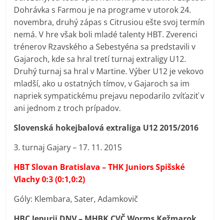
Dohrávka s Farmou je na programe v utorok 24.
novembra, druhý zápas s Citrusiou ešte svoj termín
nemá. V hre však boli mladé talenty HBT. Zverenci
trénerov Rzavského a Sebestyéna sa predstavili v
Gajaroch, kde sa hral tretí turnaj extraligy U12.
Druhý turnaj sa hral v Martine. Výber U12 je vekovo
mladší, ako u ostatných tímov, v Gajaroch sa im
napriek sympatickému prejavu nepodarilo zvíťaziť v
ani jednom z troch prípadov.
Slovenská hokejbalová extraliga U12 2015/2016
3. turnaj Gajary – 17. 11. 2015
HBT Slovan Bratislava – THK Juniors Spišské
Vlachy 0:3 (0:1,0:2)
Góly: Klembara, Sater, Adamkovič
HBC Iepurii DNV – MHBK CVČ Worms Kežmarok