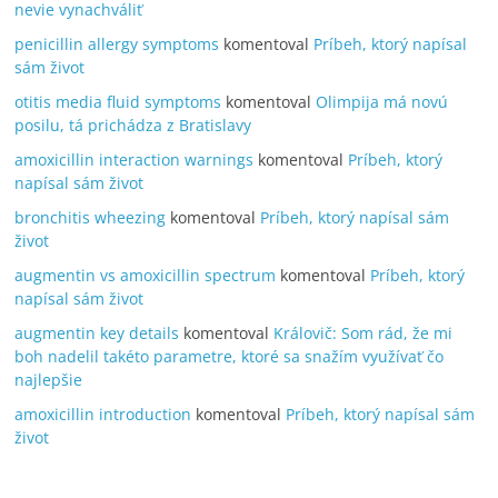
nevie vynachváliť
penicillin allergy symptoms
komentoval
Príbeh, ktorý napísal
sám život
otitis media fluid symptoms
komentoval
Olimpija má novú
posilu, tá prichádza z Bratislavy
amoxicillin interaction warnings
komentoval
Príbeh, ktorý
napísal sám život
bronchitis wheezing
komentoval
Príbeh, ktorý napísal sám
život
augmentin vs amoxicillin spectrum
komentoval
Príbeh, ktorý
napísal sám život
augmentin key details
komentoval
Královič: Som rád, že mi
boh nadelil takéto parametre, ktoré sa snažím využívať čo
najlepšie
amoxicillin introduction
komentoval
Príbeh, ktorý napísal sám
život