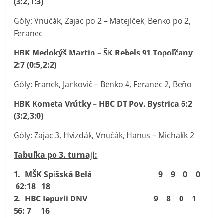
(3:2,1:3)
Góly: Vnučák, Zajac po 2 – Matejíček, Benko po 2,
Feranec
HBK Medokýš Martin – ŠK Rebels 91 Topoľčany
2:7 (0:5,2:2)
Góly: Franek, Jankovič – Benko 4, Feranec 2, Beňo
HBK Kometa Vrútky – HBC DT Pov. Bystrica 6:2
(3:2,3:0)
Góly: Zajac 3, Hvizdák, Vnučák, Hanus – Michalík 2
Tabuľka po 3. turnaji:
1.
MŠK Spišská Belá 9 9 0 0
62:18 18
2. HBC Iepurii DNV 9 8 0 1
56: 7 16