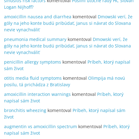
sinusitis risk factors
komentoval
Posilní útočné rady HC Slovan
Logan Nijhoff?
amoxicillin nausea and diarrhea
komentoval
Dmowski verí, že
góly na jeho konte budú pribúdať, Janus si návrat do Slovana
nevie vynachváliť
pneumonia medical summary
komentoval
Dmowski verí, že
góly na jeho konte budú pribúdať, Janus si návrat do Slovana
nevie vynachváliť
penicillin allergy symptoms
komentoval
Príbeh, ktorý napísal
sám život
otitis media fluid symptoms
komentoval
Olimpija má novú
posilu, tá prichádza z Bratislavy
amoxicillin interaction warnings
komentoval
Príbeh, ktorý
napísal sám život
bronchitis wheezing
komentoval
Príbeh, ktorý napísal sám
život
augmentin vs amoxicillin spectrum
komentoval
Príbeh, ktorý
napísal sám život