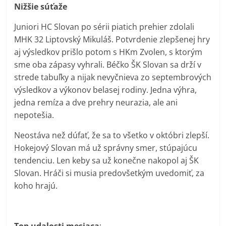
Nižšie súťaže
Juniori HC Slovan po sérii piatich prehier zdolali
MHK 32 Liptovský Mikuláš. Potvrdenie zlepšenej hry
aj výsledkov prišlo potom s HKm Zvolen, s ktorým
sme oba zápasy vyhrali. Béčko ŠK Slovan sa drží v
strede tabuľky a nijak nevyčnieva zo septembrových
výsledkov a výkonov belasej rodiny. Jedna výhra,
jedna remíza a dve prehry neurazia, ale ani
nepotešia.
Neostáva než dúfať, že sa to všetko v októbri zlepší.
Hokejový Slovan má už správny smer, stúpajúcu
tendenciu. Len keby sa už konečne nakopol aj ŠK
Slovan. Hráči si musia predovšetkým uvedomiť, za
koho hrajú.
Top udalosti mesiaca
: