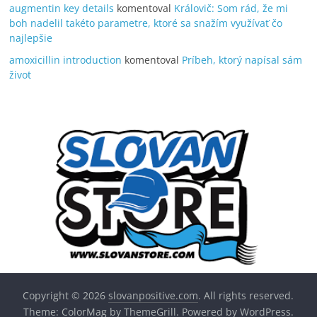
augmentin key details
komentoval
Královič: Som rád, že mi
boh nadelil takéto parametre, ktoré sa snažím využívať čo
najlepšie
amoxicillin introduction
komentoval
Príbeh, ktorý napísal sám
život
Copyright © 2026
slovanpositive.com
. All rights reserved.
Theme:
ColorMag
by ThemeGrill. Powered by
WordPress
.