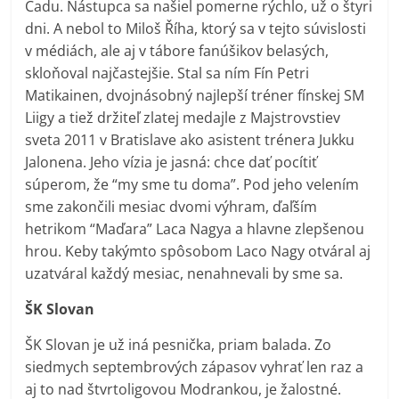
Čadu. Nástupca sa našiel pomerne rýchlo, už o štyri
dni. A nebol to Miloš Říha, ktorý sa v tejto súvislosti
v médiách, ale aj v tábore fanúšikov belasých,
skloňoval najčastejšie. Stal sa ním Fín Petri
Matikainen, dvojnásobný najlepší tréner fínskej SM
Liigy a tiež držiteľ zlatej medajle z Majstrovstiev
sveta 2011 v Bratislave ako asistent trénera Jukku
Jalonena. Jeho vízia je jasná: chce dať pocítiť
súperom, že “my sme tu doma”. Pod jeho velením
sme zakončili mesiac dvomi výhram, ďaľším
hetrikom “Maďara” Laca Nagya a hlavne zlepšenou
hrou. Keby takýmto spôsobom Laco Nagy otváral aj
uzatváral každý mesiac, nenahnevali by sme sa.
ŠK Slovan
ŠK Slovan je už iná pesnička, priam balada. Zo
siedmych septembrových zápasov vyhrať len raz a
aj to nad štvrtoligovou Modrankou, je žalostné.