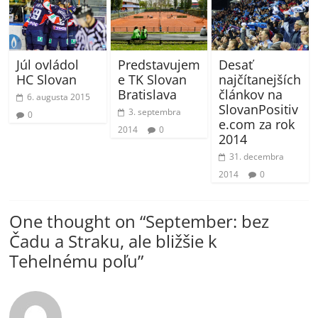
Júl ovládol
Desať
Predstavujem
HC Slovan
najčítanejších
e TK Slovan
článkov na
Bratislava
6. augusta 2015
SlovanPositiv
3. septembra
0
e.com za rok
2014
0
2014
31. decembra
2014
0
One thought on “
September: bez
Čadu a Straku, ale bližšie k
Tehelnému poľu
”