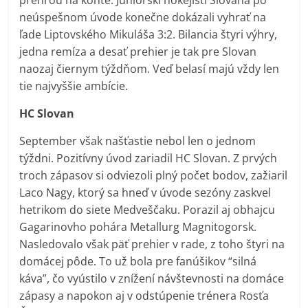
neúspešnom úvode konečne dokázali vyhrať na
ľade Liptovského Mikuláša 3:2. Bilancia štyri výhry,
jedna remíza a desať prehier je tak pre Slovan
naozaj čiernym týždňom. Veď belasí majú vždy len
tie najvyššie ambície.
HC Slovan
September však našťastie nebol len o jednom
týždni. Pozitívny úvod zariadil HC Slovan. Z prvých
troch zápasov si odviezoli plný počet bodov, zažiaril
Laco Nagy, ktorý sa hneď v úvode sezóny zaskvel
hetrikom do siete Medveščaku. Porazil aj obhajcu
Gagarinovho pohára Metallurg Magnitogorsk.
Nasledovalo však päť prehier v rade, z toho štyri na
domácej pôde. To už bola pre fanúšikov “silná
káva”, čo vyústilo v znížení návštevnosti na domáce
zápasy a napokon aj v odstúpenie trénera Rosťa