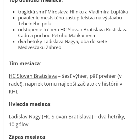
tragická smrť Miroslava Hlinku a Vladimíra Luptáka
povolenie mestského zastupiteľstva na výstavbu
Tehelného poľa
odstúpenie trénera HC Slovan Bratislava Rostislava
Čadu a príchod Petriho Matikainena
dva hetriky Ladislava Nagya, oba do siete
Medveščaku Záhreb
Tím mesiaca
:
HC Slovan Bratislava
– šesť výhier, päť prehier (v
rade!), napriek tomu najlepší začiatok v histórii v
KHL
Hviezda mesiaca
:
Ladislav Nagy
(HC Slovan Bratislava) – dva hetriky,
10 gólov
Zápas mesiaca
: