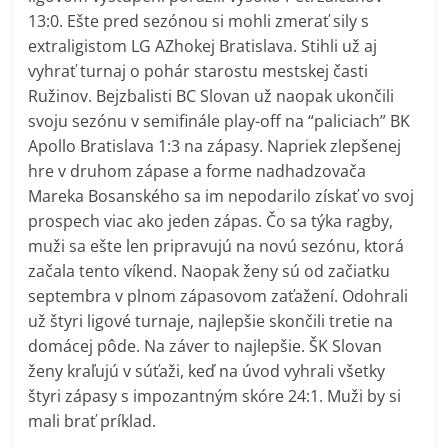
13:0. Ešte pred sezónou si mohli zmerať sily s
extraligistom LG AZhokej Bratislava. Stihli už aj
vyhrať turnaj o pohár starostu mestskej časti
Ružinov. Bejzbalisti BC Slovan už naopak ukončili
svoju sezónu v semifinále play-off na “paliciach” BK
Apollo Bratislava 1:3 na zápasy. Napriek zlepšenej
hre v druhom zápase a forme nadhadzovača
Mareka Bosanského sa im nepodarilo získať vo svoj
prospech viac ako jeden zápas. Čo sa týka ragby,
muži sa ešte len pripravujú na novú sezónu, ktorá
začala tento víkend. Naopak ženy sú od začiatku
septembra v plnom zápasovom zaťažení. Odohrali
už štyri ligové turnaje, najlepšie skončili tretie na
domácej pôde. Na záver to najlepšie. ŠK Slovan
ženy kraľujú v súťaži, keď na úvod vyhrali všetky
štyri zápasy s impozantným skóre 24:1. Muži by si
mali brať príklad.