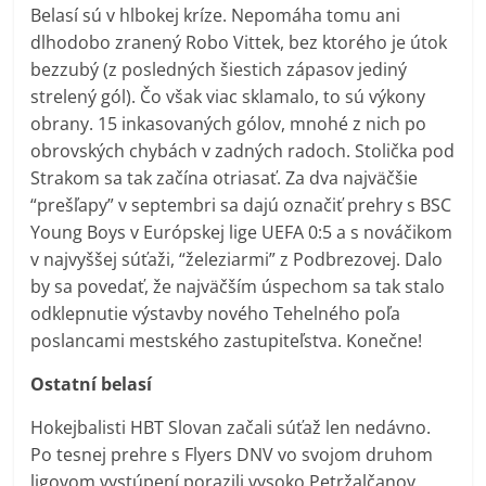
Belasí sú v hlbokej kríze. Nepomáha tomu ani
dlhodobo zranený Robo Vittek, bez ktorého je útok
bezzubý (z posledných šiestich zápasov jediný
strelený gól). Čo však viac sklamalo, to sú výkony
obrany. 15 inkasovaných gólov, mnohé z nich po
obrovských chybách v zadných radoch. Stolička pod
Strakom sa tak začína otriasať. Za dva najväčšie
“prešľapy” v septembri sa dajú označiť prehry s BSC
Young Boys v Európskej lige UEFA 0:5 a s nováčikom
v najvyššej súťaži, “železiarmi” z Podbrezovej. Dalo
by sa povedať, že najväčším úspechom sa tak stalo
odklepnutie výstavby nového Tehelného poľa
poslancami mestského zastupiteľstva. Konečne!
Ostatní belasí
Hokejbalisti HBT Slovan začali súťaž len nedávno.
Po tesnej prehre s Flyers DNV vo svojom druhom
ligovom vystúpení porazili vysoko Petržalčanov