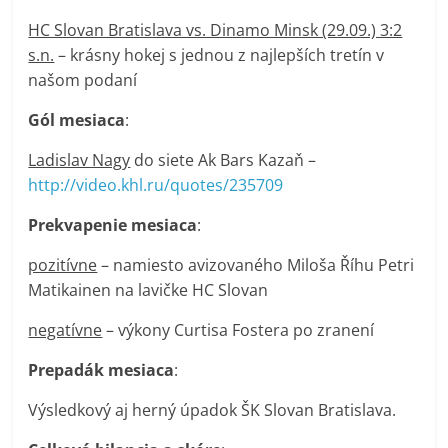
HC Slovan Bratislava vs. Dinamo Minsk (29.09.) 3:2
s.n.
– krásny hokej s jednou z najlepších tretín v
našom podaní
Gól mesiaca
:
Ladislav Nagy
do siete Ak Bars Kazaň –
http://video.khl.ru/quotes/235709
Prekvapenie mesiaca
:
pozitívne
– namiesto avizovaného Miloša Říhu Petri
Matikainen na lavičke HC Slovan
negatívne
– výkony Curtisa Fostera po zranení
Prepadák mesiaca
:
Výsledkový aj herný úpadok ŠK Slovan Bratislava.