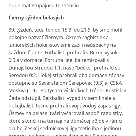
bude mať stúpajúcu tendenciu.
Čierny týžden belasých
39. týždeň, teda ten od 15.9. do 21.9. by sme mohli
pokojne nazvať čiernym. Okrem ragbistiek a
juniorských hokejistov sme zažili neúspechy na
každom fronte. Futbalisti prehrali v Berne vysoko
0:5 a v domácej Fortuna lige iba remizovali s
Dunajskou Stredou 1:1, naše “béčko” prehralo so
Sereďou 0:2. Hokejisti prehrali oba domáce zápasy
postupne so Severstalom Čerepovec (0:3) aj CSKA
Moskva (1:4). Po týchto výsledkoch tréner Rostislav
Čada odstúpil. Bejzbalisti vypadli v semifinále a
hokejbalisti tesne prehrali svoj úvodný zápas ligy.
Úsmev na belasej tvári vyčarovali aspoň ragbistky,
ktoré skončili na turnaji na domácej pôjde v rámci
druhej českej sedmičkovej ligy tretie iba s jedinou
prehrou na konte. Juniorskí hokejisti Slovana po