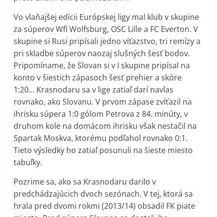
Vo vlaňajšej edícii Európskej ligy mal klub v skupine
za súperov Wfl Wolfsburg, OSC Lille a FC Everton. V
skupine si Rusi pripísali jedno víťazstvo, tri remízy a
pri skladbe súperov naozaj slušných šesť bodov.
Pripomíname, že Slovan si v I skupine pripísal na
konto v šiestich zápasoch šesť prehier a skóre
1:20… Krasnodaru sa v lige zatiaľ darí navlas
rovnako, ako Slovanu. V prvom zápase zvíťazil na
ihrisku súpera 1:0 gólom Petrova z 84. minúty, v
druhom kole na domácom ihrisku však nestačil na
Spartak Moskva, ktorému podľahol rovnako 0:1.
Tieto výsledky ho zatiaľ posunuli na šieste miesto
tabuľky.
Pozrime sa, ako sa Krasnodaru darilo v
predchádzajúcich dvoch sezónach. V tej, ktorá sa
hrala pred dvomi rokmi (2013/14) obsadil FK piate