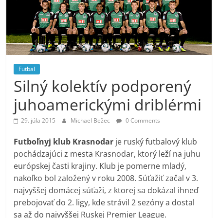
Futbal
Silný kolektív podporený
juhoamerickými driblérmi
29. júla 2015
Michael Bežec
0 Comments
Futboľnyj klub Krasnodar
je ruský futbalový klub
pochádzajúci z mesta Krasnodar, ktorý leží na juhu
európskej časti krajiny. Klub je pomerne mladý,
nakoľko bol založený v roku 2008. Súťažiť začal v 3.
najvyššej domácej súťaži, z ktorej sa dokázal ihneď
prebojovať do 2. ligy, kde strávil 2 sezóny a dostal
sa až do najvyššej Ruskej Premier League.