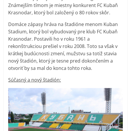
Známejším tímom je miestny konkurent FC Kubaň
Krasnodar, ktorý bol založený o 80 rokov skôr.
Domáce zápasy hráva na štadióne menom Kuban
Stadium, ktorý bol vybudovaný pre klub FC Kubaň
Krasnodar. Postavili ho v roku 1961 a
rekonštrukciou prešiel v roku 2008. Toto sa však v
krátkej budúcnosti zmení, mužstvu sa totiž stavia
nový štadión, ktorý je tesne pred dokončením a
otvoriť by sa mal do konca tohto roka.
Súčasný a nový štadión: