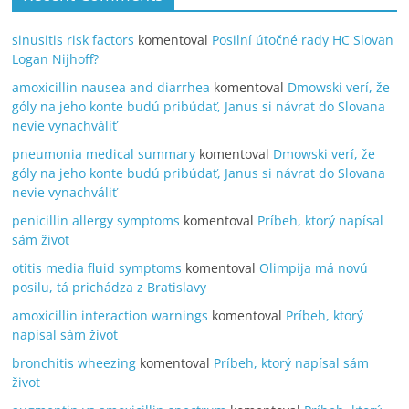
sinusitis risk factors
komentoval
Posilní útočné rady HC Slovan
Logan Nijhoff?
amoxicillin nausea and diarrhea
komentoval
Dmowski verí, že
góly na jeho konte budú pribúdať, Janus si návrat do Slovana
nevie vynachváliť
pneumonia medical summary
komentoval
Dmowski verí, že
góly na jeho konte budú pribúdať, Janus si návrat do Slovana
nevie vynachváliť
penicillin allergy symptoms
komentoval
Príbeh, ktorý napísal
sám život
otitis media fluid symptoms
komentoval
Olimpija má novú
posilu, tá prichádza z Bratislavy
amoxicillin interaction warnings
komentoval
Príbeh, ktorý
napísal sám život
bronchitis wheezing
komentoval
Príbeh, ktorý napísal sám
život