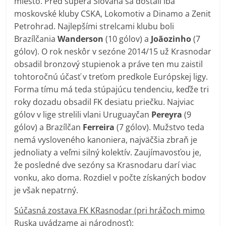
miesto. Pred súpera Slovana sa dostali iba
moskovské kluby CSKA, Lokomotiv a Dinamo a Zenit
Petrohrad. Najlepšími strelcami klubu boli
Brazílčania
Wanderson
(10 gólov) a
Joãozinho
(7
gólov). O rok neskôr v sezóne 2014/15 už Krasnodar
obsadil bronzový stupienok a práve ten mu zaistil
tohtoročnú účasť v treťom predkole Európskej ligy.
Forma tímu má teda stúpajúcu tendenciu, keďže tri
roky dozadu obsadil FK desiatu priečku. Najviac
gólov v lige strelili vlani Uruguayčan
Pereyra
(9
gólov) a Brazílčan
Ferreira
(7 gólov). Mužstvo teda
nemá vysloveného kanoniera, najväčšia zbraň je
jednoliaty a veľmi silný kolektív. Zaujímavosťou je,
že posledné dve sezóny sa Krasnodaru darí viac
vonku, ako doma. Rozdiel v počte získaných bodov
je však nepatrný.
Súčasná zostava FK KRasnodar (pri hráčoch mimo
Ruska uvádzame aj národnosť):