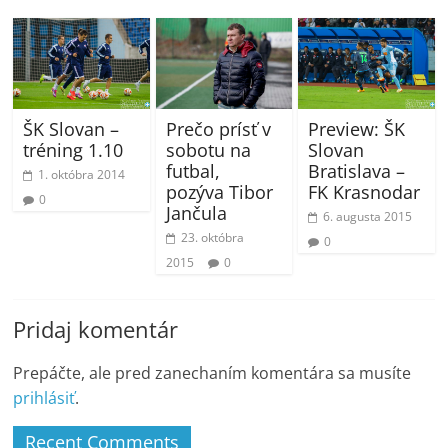
Prečo prísť v
Preview: ŠK
ŠK Slovan –
sobotu na
Slovan
tréning 1.10
futbal,
Bratislava –
1. októbra 2014
pozýva Tibor
FK Krasnodar
0
Jančula
6. augusta 2015
23. októbra
0
2015
0
Pridaj komentár
Prepáčte, ale pred zanechaním komentára sa musíte
prihlásiť
.
Recent Comments