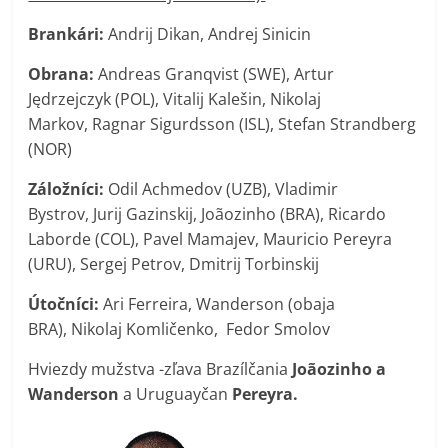
Brankári:
Andrij Dikan, Andrej Sinicin
Obrana:
Andreas Granqvist (SWE), Artur
Jędrzejczyk (POL), Vitalij Kalešin, Nikolaj
Markov, Ragnar Sigurdsson (ISL), Stefan Strandberg
(NOR)
Záložníci:
Odil Achmedov (UZB), Vladimir
Bystrov, Jurij Gazinskij, Joãozinho (BRA), Ricardo
Laborde (COL), Pavel Mamajev, Mauricio Pereyra
(URU), Sergej Petrov, Dmitrij Torbinskij
Útočníci:
Ari Ferreira, Wanderson (obaja
BRA), Nikolaj Komličenko, Fedor Smolov
Hviezdy mužstva -zľava Brazílčania
Joãozinho a
Wanderson
a Uruguayčan
Pereyra.