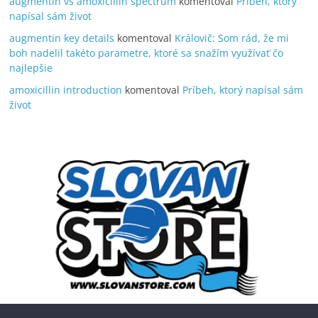
augmentin vs amoxicillin spectrum
komentoval
Príbeh, ktorý
napísal sám život
augmentin key details
komentoval
Královič: Som rád, že mi
boh nadelil takéto parametre, ktoré sa snažím využívať čo
najlepšie
amoxicillin introduction
komentoval
Príbeh, ktorý napísal sám
život