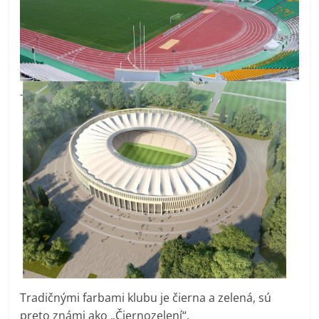
Tradičnými farbami klubu je čierna a zelená, sú
preto známi ako „Čiernozelení“.