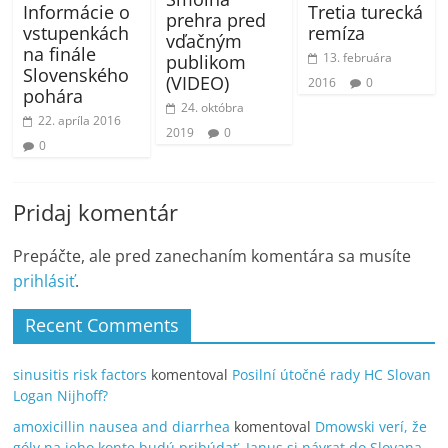
Informácie o
Tretia turecká
prehra pred
vstupenkách
remíza
vďačným
na finále
13. februára
publikom
Slovenského
(VIDEO)
2016
0
pohára
24. októbra
22. apríla 2016
2019
0
0
Pridaj komentár
Prepáčte, ale pred zanechaním komentára sa musíte
prihlásiť
.
Recent Comments
sinusitis risk factors
komentoval
Posilní útočné rady HC Slovan
Logan Nijhoff?
amoxicillin nausea and diarrhea
komentoval
Dmowski verí, že
góly na jeho konte budú pribúdať, Janus si návrat do Slovana