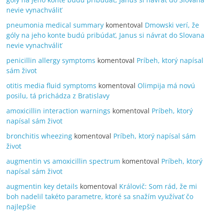
nevie vynachváliť
pneumonia medical summary
komentoval
Dmowski verí, že
góly na jeho konte budú pribúdať, Janus si návrat do Slovana
nevie vynachváliť
penicillin allergy symptoms
komentoval
Príbeh, ktorý napísal
sám život
otitis media fluid symptoms
komentoval
Olimpija má novú
posilu, tá prichádza z Bratislavy
amoxicillin interaction warnings
komentoval
Príbeh, ktorý
napísal sám život
bronchitis wheezing
komentoval
Príbeh, ktorý napísal sám
život
augmentin vs amoxicillin spectrum
komentoval
Príbeh, ktorý
napísal sám život
augmentin key details
komentoval
Královič: Som rád, že mi
boh nadelil takéto parametre, ktoré sa snažím využívať čo
najlepšie