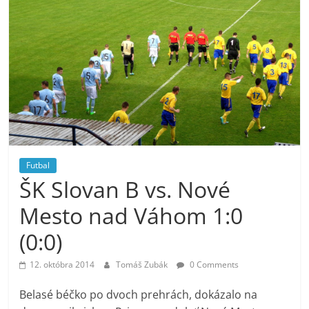
Futbal
ŠK Slovan B vs. Nové
Mesto nad Váhom 1:0
(0:0)
12. októbra 2014
Tomáš Zubák
0 Comments
Belasé béčko po dvoch prehrách, dokázalo na