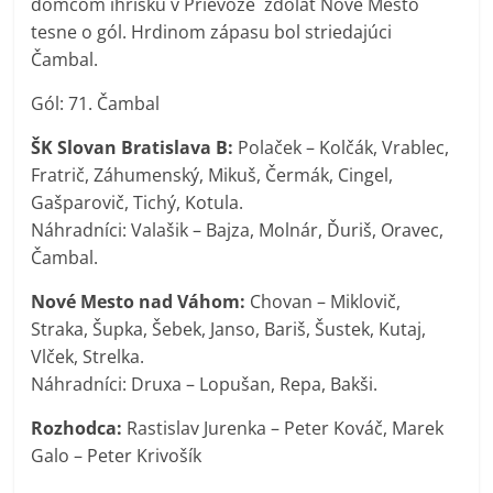
domcom ihrisku v Prievoze zdolať Nové Mesto
tesne o gól. Hrdinom zápasu bol striedajúci
Čambal
.
Gól: 71.
Čambal
ŠK Slovan Bratislava B:
Polaček – Kolčák, Vrablec,
Fratrič, Záhumenský, Mikuš, Čermák, Cingel,
Gašparovič, Tichý, Kotula.
Náhradníci: Valašik – Bajza, Molnár, Ďuriš, Oravec,
Čambal.
Nové Mesto nad Váhom:
Chovan – Miklovič,
Straka, Šupka, Šebek, Janso, Bariš, Šustek, Kutaj,
Vlček, Strelka.
Náhradníci: Druxa – Lopušan, Repa, Bakši.
Rozhodca:
Rastislav Jurenka – Peter Kováč, Marek
Galo – Peter Krivošík