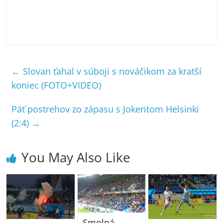
←
Slovan ťahal v súboji s nováčikom za kratší
koniec (FOTO+VIDEO)
Päť postrehov zo zápasu s Jokeritom Helsinki
(2:4)
→
You May Also Like
Smolná