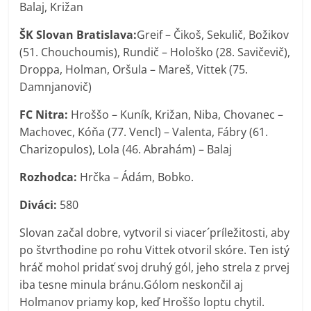
Balaj, Križan
ŠK Slovan Bratislava:
Greif – Čikoš, Sekulič, Božikov
(51. Chouchoumis), Rundič – Hološko (28. Savičevič),
Droppa, Holman, Oršula – Mareš, Vittek (75.
Damnjanovič)
FC Nitra:
Hroššo – Kuník, Križan, Niba, Chovanec –
Machovec, Kóňa (77. Vencl) – Valenta, Fábry (61.
Charizopulos), Lola (46. Abrahám) – Balaj
Rozhodca:
Hrčka – Ádám, Bobko.
Diváci:
580
Slovan začal dobre, vytvoril si viacer´príležitosti, aby
po štvrťhodine po rohu Vittek otvoril skóre. Ten istý
hráč mohol pridať svoj druhý gól, jeho strela z prvej
iba tesne minula bránu.Gólom neskončil aj
Holmanov priamy kop, keď Hroššo loptu chytil.