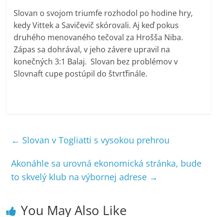
Slovan o svojom triumfe rozhodol po hodine hry,
kedy Vittek a Savičevič skórovali. Aj keď pokus
druhého menovaného tečoval za Hrošša Niba.
Zápas sa dohrával, v jeho závere upravil na
konečných 3:1 Balaj. Slovan bez problémov v
Slovnaft cupe postúpil do štvrťfinále.
←
Slovan v Togliatti s vysokou prehrou
Akonáhle sa urovná ekonomická stránka, bude
to skvelý klub na výbornej adrese
→
You May Also Like