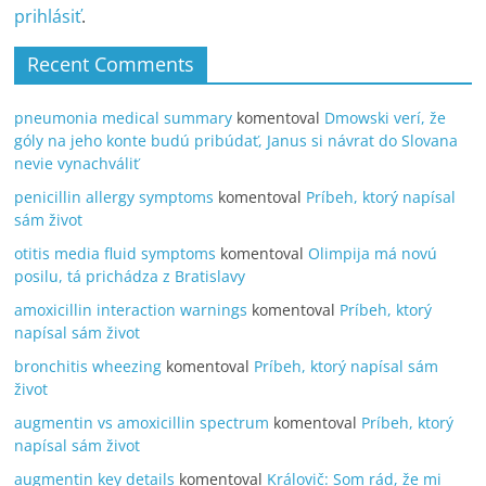
prihlásiť
.
Recent Comments
pneumonia medical summary
komentoval
Dmowski verí, že
góly na jeho konte budú pribúdať, Janus si návrat do Slovana
nevie vynachváliť
penicillin allergy symptoms
komentoval
Príbeh, ktorý napísal
sám život
otitis media fluid symptoms
komentoval
Olimpija má novú
posilu, tá prichádza z Bratislavy
amoxicillin interaction warnings
komentoval
Príbeh, ktorý
napísal sám život
bronchitis wheezing
komentoval
Príbeh, ktorý napísal sám
život
augmentin vs amoxicillin spectrum
komentoval
Príbeh, ktorý
napísal sám život
augmentin key details
komentoval
Královič: Som rád, že mi