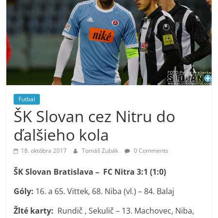
Futbal
ŠK Slovan cez Nitru do
ďalšieho kola
18. októbra 2017
Tomáš Zubák
0 Comments
ŠK Slovan Bratislava – FC Nitra 3:1 (1:0)
Góly:
16. a 65. Vittek, 68. Niba (vl.) – 84. Balaj
Žlté karty:
Rundič , Sekulič – 13. Machovec, Niba,