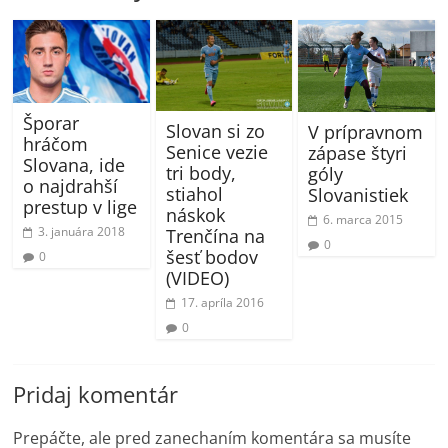
Šporar
Slovan si zo
V prípravnom
hráčom
Senice vezie
zápase štyri
Slovana, ide
tri body,
góly
o najdrahší
stiahol
Slovanistiek
prestup v lige
náskok
6. marca 2015
3. januára 2018
Trenčína na
0
šesť bodov
0
(VIDEO)
17. apríla 2016
0
Pridaj komentár
Prepáčte, ale pred zanechaním komentára sa musíte