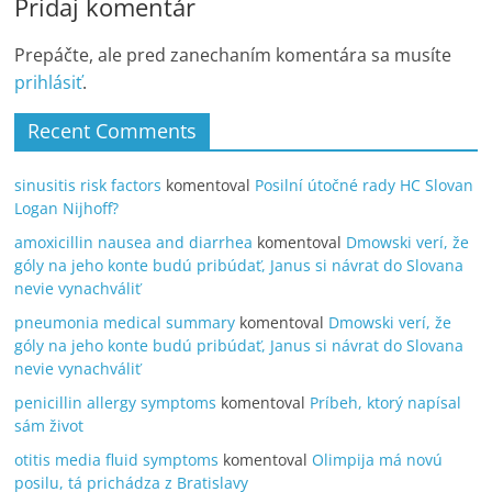
Pridaj komentár
Prepáčte, ale pred zanechaním komentára sa musíte
prihlásiť
.
Recent Comments
sinusitis risk factors
komentoval
Posilní útočné rady HC Slovan
Logan Nijhoff?
amoxicillin nausea and diarrhea
komentoval
Dmowski verí, že
góly na jeho konte budú pribúdať, Janus si návrat do Slovana
nevie vynachváliť
pneumonia medical summary
komentoval
Dmowski verí, že
góly na jeho konte budú pribúdať, Janus si návrat do Slovana
nevie vynachváliť
penicillin allergy symptoms
komentoval
Príbeh, ktorý napísal
sám život
otitis media fluid symptoms
komentoval
Olimpija má novú
posilu, tá prichádza z Bratislavy