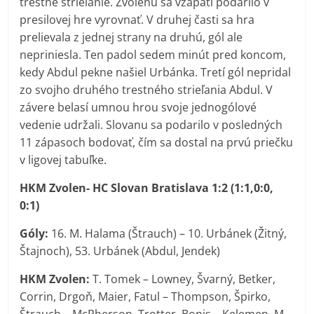
trestné strieľanie. Zvolenu sa vzápätí podarilo v
presilovej hre vyrovnať. V druhej časti sa hra
prelievala z jednej strany na druhú, gól ale
nepriniesla. Ten padol sedem minút pred koncom,
kedy Abdul pekne našiel Urbánka. Tretí gól nepridal
zo svojho druhého trestného strieľania Abdul. V
závere belasí umnou hrou svoje jednogólové
vedenie udržali. Slovanu sa podarilo v posledných
11 zápasoch bodovať, čím sa dostal na prvú priečku
v ligovej tabuľke.
HKM Zvolen-
HC Slovan Bratislava
1:2 (1:1,0:0,
0:1)
Góly:
16. M. Halama (Štrauch) – 10. Urbánek (Žitný,
Štajnoch), 53. Urbánek (Abdul, Jendek)
HKM Zvolen:
T. Tomek – Lowney, Švarný, Betker,
Corrin, Drgoň, Maier, Fatul – Thompson, Špirko,
Štrauch – McPherson, Trotter, Bonis – Kelemen, M.