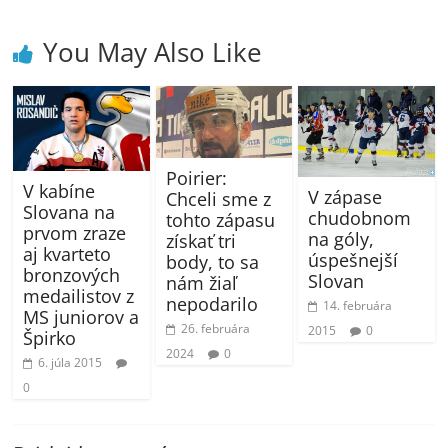
You May Also Like
Poirier:
V kabíne
V zápase
Chceli sme z
Slovana na
chudobnom
tohto zápasu
prvom zraze
na góly,
získať tri
aj kvarteto
úspešnejší
body, to sa
bronzových
Slovan
nám žiaľ
medailistov z
nepodarilo
14. februára
MS juniorov a
26. februára
2015
0
Špirko
2024
0
6. júla 2015
0