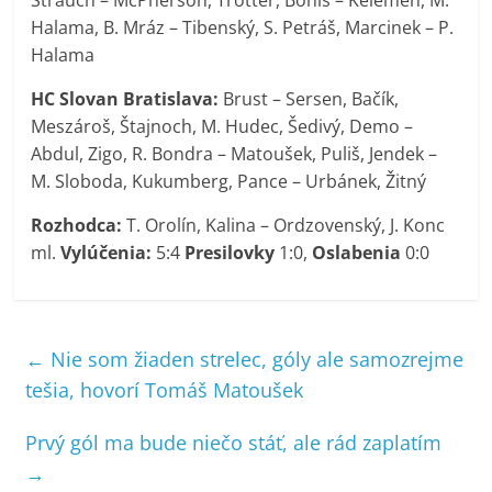
Halama, B. Mráz – Tibenský, S. Petráš, Marcinek – P.
Halama
HC Slovan Bratislava:
Brust – Sersen, Bačík,
Meszároš, Štajnoch, M. Hudec, Šedivý, Demo –
Abdul, Zigo, R. Bondra – Matoušek, Puliš, Jendek –
M. Sloboda, Kukumberg, Pance – Urbánek, Žitný
Rozhodca:
T. Orolín, Kalina – Ordzovenský, J. Konc
ml.
Vylúčenia:
5:4
Presilovky
1:0,
Oslabenia
0:0
←
Nie som žiaden strelec, góly ale samozrejme
tešia, hovorí Tomáš Matoušek
Prvý gól ma bude niečo stáť, ale rád zaplatím
→