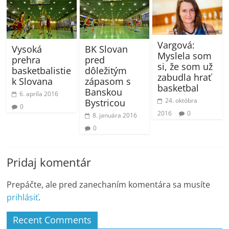
Vargová:
Vysoká
BK Slovan
Myslela som
prehra
pred
si, že som už
basketbalistie
dôležitým
zabudla hrať
k Slovana
zápasom s
basketbal
Banskou
6. apríla 2016
24. októbra
Bystricou
0
2016
0
8. januára 2016
0
Pridaj komentár
Prepáčte, ale pred zanechaním komentára sa musíte
prihlásiť
.
Recent Comments