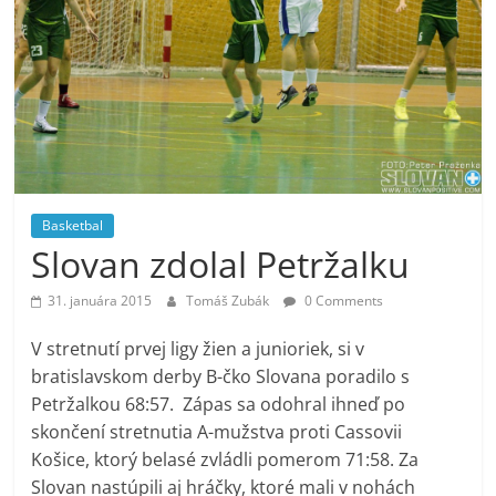
Basketbal
Slovan zdolal Petržalku
31. januára 2015
Tomáš Zubák
0 Comments
V stretnutí prvej ligy žien a junioriek, si v
bratislavskom derby B-čko Slovana poradilo s
Petržalkou 68:57. Zápas sa odohral ihneď po
skončení stretnutia A-mužstva proti Cassovii
Košice, ktorý belasé zvládli pomerom 71:58. Za
Slovan nastúpili aj hráčky, ktoré mali v nohách