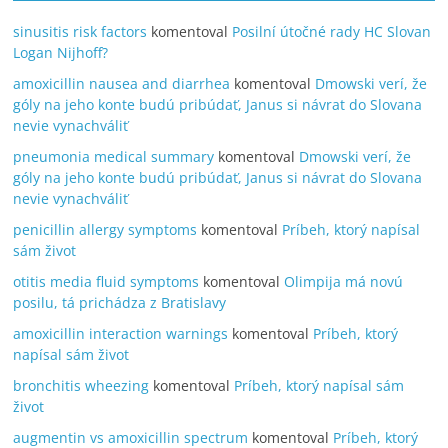
sinusitis risk factors
komentoval
Posilní útočné rady HC Slovan
Logan Nijhoff?
amoxicillin nausea and diarrhea
komentoval
Dmowski verí, že
góly na jeho konte budú pribúdať, Janus si návrat do Slovana
nevie vynachváliť
pneumonia medical summary
komentoval
Dmowski verí, že
góly na jeho konte budú pribúdať, Janus si návrat do Slovana
nevie vynachváliť
penicillin allergy symptoms
komentoval
Príbeh, ktorý napísal
sám život
otitis media fluid symptoms
komentoval
Olimpija má novú
posilu, tá prichádza z Bratislavy
amoxicillin interaction warnings
komentoval
Príbeh, ktorý
napísal sám život
bronchitis wheezing
komentoval
Príbeh, ktorý napísal sám
život
augmentin vs amoxicillin spectrum
komentoval
Príbeh, ktorý