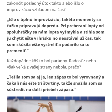
zakončiť posledný útok takto alebo išlo o
improvizáciu vzhľadom na čas?
„Išlo o úplnú improvizáciu, takéto momenty sa
ťažko pripravujú dopredu. Pri preberaní lopty od
spoluhráčky sa nám lopta vyšmykla a stihla som
ju chytiť ešte v ihrisku no neostával už čas, tak
som skúsila ešte vystreliť a podarilo sa to
premeniť.“
Každopádne kôš to bol parádny. Radosť z neho
však veľká z vašej strany nebola, prečo?
„Tešila som sa aj ja, len zápas to bol vyrovnaný a
čakali nás ešte tri štvrtiny, takže snažila som sa
sústrediť na ďalší priebeh zápasu.“