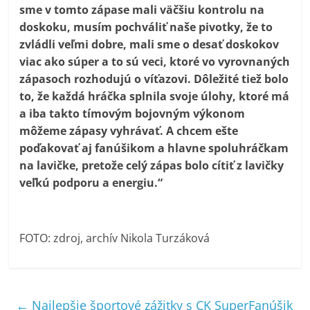
sme v tomto zápase mali väčšiu kontrolu na
doskoku, musím pochváliť naše pivotky, že to
zvládli veľmi dobre, mali sme o desať doskokov
viac ako súper a to sú veci, ktoré vo vyrovnaných
zápasoch rozhodujú o víťazovi. Dôležité tiež bolo
to, že každá hráčka splnila svoje úlohy, ktoré má
a iba takto tímovým bojovným výkonom
môžeme zápasy vyhrávať. A chcem ešte
poďakovať aj fanúšikom a hlavne spoluhráčkam
na lavičke, pretože celý zápas bolo cítiť z lavičky
veľkú podporu a energiu.“
FOTO: zdroj, archív Nikola Turzáková
←
Najlepšie športové zážitky s CK SuperFanúšik