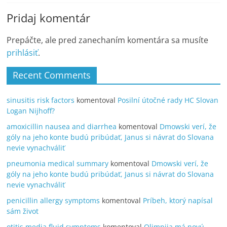
Pridaj komentár
Prepáčte, ale pred zanechaním komentára sa musíte
prihlásiť
.
Recent Comments
sinusitis risk factors
komentoval
Posilní útočné rady HC Slovan
Logan Nijhoff?
amoxicillin nausea and diarrhea
komentoval
Dmowski verí, že
góly na jeho konte budú pribúdať, Janus si návrat do Slovana
nevie vynachváliť
pneumonia medical summary
komentoval
Dmowski verí, že
góly na jeho konte budú pribúdať, Janus si návrat do Slovana
nevie vynachváliť
penicillin allergy symptoms
komentoval
Príbeh, ktorý napísal
sám život
otitis media fluid symptoms
komentoval
Olimpija má novú