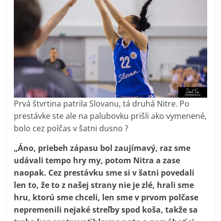
Prvá štvrtina patrila Slovanu, tá druhá Nitre. Po
prestávke ste ale na palubovku prišli ako vymenené,
bolo cez polčas v šatni dusno ?
„Áno, priebeh zápasu bol zaujímavý, raz sme
udávali tempo hry my, potom Nitra a zase
naopak. Cez prestávku sme si v šatni povedali
len to, že to z našej strany nie je zlé, hrali sme
hru, ktorú sme chceli, len sme v prvom polčase
nepremenili nejaké streľby spod koša, takže sa