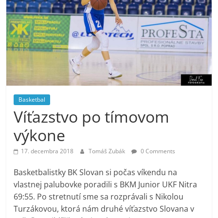
Basketbal
Víťazstvo po tímovom
výkone
17. decembra 2018
Tomáš Zubák
0 Comments
Basketbalistky BK Slovan si počas víkendu na
vlastnej palubovke poradili s BKM Junior UKF Nitra
69:55. Po stretnutí sme sa rozprávali s Nikolou
Turzákovou, ktorá nám druhé víťazstvo Slovana v