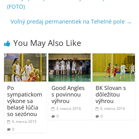
(FOTO)
Voľný predaj permanentiek na Tehelné pole
→
You May Also Like
Po
BK Slovan s
Good Angles
sympatickom
dôležitou
s povinnou
výkone sa
výhrou
výhrou
belasé lúčia
6. marca 2016
3. marca 2016
so sezónou
0
0
4. marca 2015
0