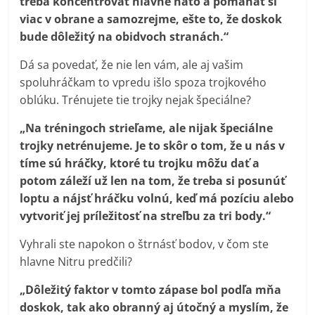
treba koncentrovať hlavne nato a pomáhať si
viac v obrane a samozrejme, ešte to, že doskok
bude dôležitý na obidvoch stranách.“
Dá sa povedať, že nie len vám, ale aj vašim
spoluhráčkam to vpredu išlo spoza trojkového
oblúku. Trénujete tie trojky nejak špeciálne?
„Na tréningoch strieľame, ale nijak špeciálne
trojky netrénujeme. Je to skôr o tom, že u nás v
tíme sú hráčky, ktoré tu trojku môžu dať a
potom záleží už len na tom, že treba si posunúť
loptu a nájsť hráčku volnú, keď má pozíciu alebo
vytvoriť jej príležitosť na streľbu za tri body.“
Vyhrali ste napokon o štrnásť bodov, v čom ste
hlavne Nitru predčili?
„Dôležitý faktor v tomto zápase bol podľa mňa
doskok, tak ako obranný aj útočný a myslím, že