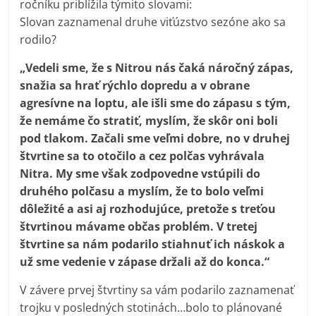
ročníku priblížila týmito slovami:
Slovan zaznamenal druhe viťúzstvo sezóne ako sa
rodilo?
„Vedeli sme, že s Nitrou nás čaká náročný zápas,
snažia sa hrať rýchlo dopredu a v obrane
agresívne na loptu, ale išli sme do zápasu s tým,
že nemáme čo stratiť, myslím, že skôr oni boli
pod tlakom. Začali sme veľmi dobre, no v druhej
štvrtine sa to otočilo a cez polčas vyhrávala
Nitra. My sme však zodpovedne vstúpili do
druhého polčasu a myslím, že to bolo veľmi
dôležité a asi aj rozhodujúce, pretože s treťou
štvrtinou mávame občas problém. V tretej
štvrtine sa nám podarilo stiahnuť ich náskok a
už sme vedenie v zápase držali až do konca.“
V závere prvej štvrtiny sa vám podarilo zaznamenať
trojku v posledných stotinách…bolo to plánované