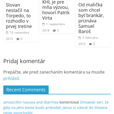
KHL je pre
Od malička
Slovan
mňa výzvou,
som chcel
nestačil na
hovorí Patrik
byť brankár,
Torpedo, to
Virta
priznáva
rozhodlo v
1. septembra
Samuel
prvej tretine
Baroš
2018
0
10. novembra
3. februára
2015
0
2015
0
Pridaj komentár
Prepáčte, ale pred zanechaním komentára sa musíte
prihlásiť
.
Recent Comments
amoxicillin nausea and diarrhea
komentoval
Dmowski verí, že
góly na jeho konte budú pribúdať, Janus si návrat do Slovana
nevie vynachváliť