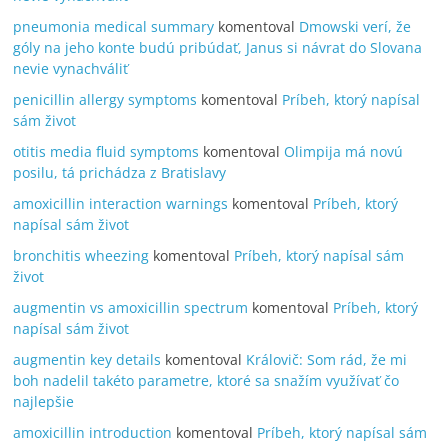
pneumonia medical summary
komentoval
Dmowski verí, že
góly na jeho konte budú pribúdať, Janus si návrat do Slovana
nevie vynachváliť
penicillin allergy symptoms
komentoval
Príbeh, ktorý napísal
sám život
otitis media fluid symptoms
komentoval
Olimpija má novú
posilu, tá prichádza z Bratislavy
amoxicillin interaction warnings
komentoval
Príbeh, ktorý
napísal sám život
bronchitis wheezing
komentoval
Príbeh, ktorý napísal sám
život
augmentin vs amoxicillin spectrum
komentoval
Príbeh, ktorý
napísal sám život
augmentin key details
komentoval
Královič: Som rád, že mi
boh nadelil takéto parametre, ktoré sa snažím využívať čo
najlepšie
amoxicillin introduction
komentoval
Príbeh, ktorý napísal sám