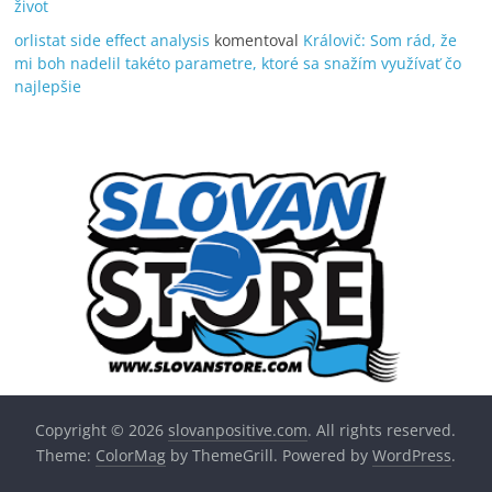
život
orlistat side effect analysis
komentoval
Královič: Som rád, že
mi boh nadelil takéto parametre, ktoré sa snažím využívať čo
najlepšie
Copyright © 2026
slovanpositive.com
. All rights reserved.
Theme:
ColorMag
by ThemeGrill. Powered by
WordPress
.