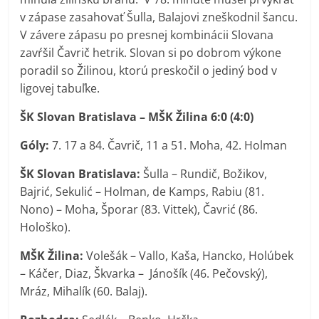
v zápase zasahovať Šulla, Balajovi zneškodnil šancu.
V závere zápasu po presnej kombinácii Slovana
zavŕšil Čavrič hetrik. Slovan si po dobrom výkone
poradil so Žilinou, ktorú preskočil o jediný bod v
ligovej tabuľke.
ŠK Slovan Bratislava – MŠK Žilina 6:0 (4:0)
Góly:
7. 17 a 84. Čavrič, 11 a 51. Moha, 42. Holman
ŠK Slovan Bratislava:
Šulla – Rundič, Božikov,
Bajrić, Sekulić – Holman, de Kamps, Rabiu (81.
Nono) – Moha, Šporar (83. Vittek), Čavrić (86.
Hološko).
MŠK Žilina:
Volešák – Vallo, Kaša, Hancko, Holúbek
– Káčer, Diaz, Škvarka – Jánošík (46. Pečovský),
Mráz, Mihalík (60. Balaj).