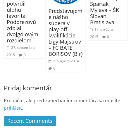
potvrdil
Spartak
úlohu
Myjava – ŠK
Predstavujem
favorita,
Slovan
e nášho
Podbrezovú
Bratislava
súpera v
zdolal
play-off
17. októbra
dvojgólovým
kvalifikácie
2015
0
rozdielom
Ligy Majstrov
– FC BATE
27. septembra
BORISOV (Blr)
2015
0
7. augusta 2014
0
Pridaj komentár
Prepáčte, ale pred zanechaním komentára sa musíte
prihlásiť
.
Recent Comments