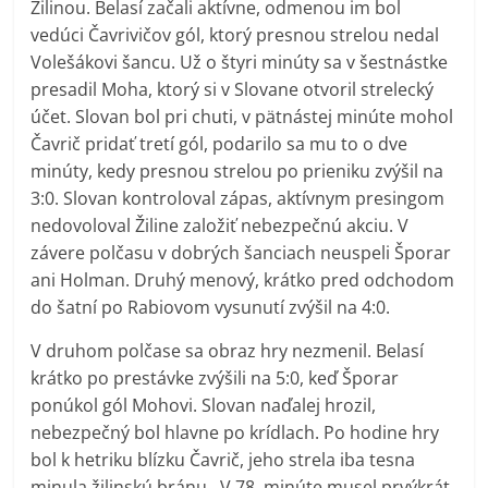
Žilinou. Belasí začali aktívne, odmenou im bol
vedúci Čavrivičov gól, ktorý presnou strelou nedal
Volešákovi šancu. Už o štyri minúty sa v šestnástke
presadil Moha, ktorý si v Slovane otvoril strelecký
účet. Slovan bol pri chuti, v pätnástej minúte mohol
Čavrič pridať tretí gól, podarilo sa mu to o dve
minúty, kedy presnou strelou po prieniku zvýšil na
3:0. Slovan kontroloval zápas, aktívnym presingom
nedovoloval Žiline založiť nebezpečnú akciu. V
závere polčasu v dobrých šanciach neuspeli Šporar
ani Holman. Druhý menový, krátko pred odchodom
do šatní po Rabiovom vysunutí zvýšil na 4:0.
V druhom polčase sa obraz hry nezmenil. Belasí
krátko po prestávke zvýšili na 5:0, keď Šporar
ponúkol gól Mohovi. Slovan naďalej hrozil,
nebezpečný bol hlavne po krídlach. Po hodine hry
bol k hetriku blízku Čavrič, jeho strela iba tesna
minula žilinskú bránu. V 78. minúte musel prvýkrát