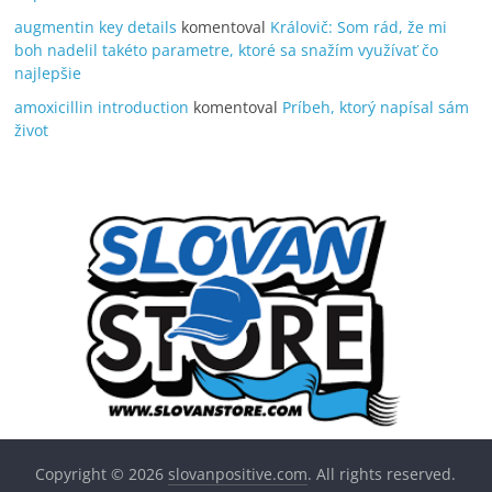
augmentin key details
komentoval
Královič: Som rád, že mi
boh nadelil takéto parametre, ktoré sa snažím využívať čo
najlepšie
amoxicillin introduction
komentoval
Príbeh, ktorý napísal sám
život
Copyright © 2026
slovanpositive.com
. All rights reserved.