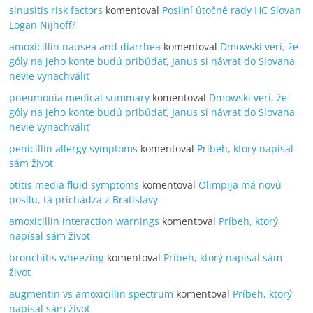
sinusitis risk factors
komentoval
Posilní útočné rady HC Slovan
Logan Nijhoff?
amoxicillin nausea and diarrhea
komentoval
Dmowski verí, že
góly na jeho konte budú pribúdať, Janus si návrat do Slovana
nevie vynachváliť
pneumonia medical summary
komentoval
Dmowski verí, že
góly na jeho konte budú pribúdať, Janus si návrat do Slovana
nevie vynachváliť
penicillin allergy symptoms
komentoval
Príbeh, ktorý napísal
sám život
otitis media fluid symptoms
komentoval
Olimpija má novú
posilu, tá prichádza z Bratislavy
amoxicillin interaction warnings
komentoval
Príbeh, ktorý
napísal sám život
bronchitis wheezing
komentoval
Príbeh, ktorý napísal sám
život
augmentin vs amoxicillin spectrum
komentoval
Príbeh, ktorý
napísal sám život