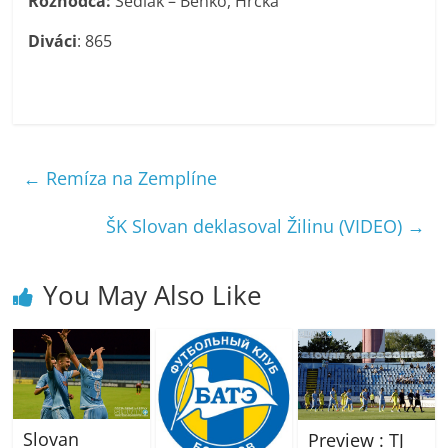
Rozhodca:
Sedlák – Benko, Hrčka
Diváci
: 865
←
Remíza na Zemplíne
ŠK Slovan deklasoval Žilinu (VIDEO)
→
You May Also Like
Slovan
Preview : TJ