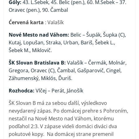
Góly:
43. L.Šebek, 45. Belic (pen.), 60. M.Šebek – 37.
Oravec (pen.), 90. Čambal
Ćervená karta
: Valašík
Nové Mesto nad Váhom:
Belic – Šupák, Šupka (C),
Kutaj, Lopušan, Straka, Urban, Bariš, Šebek L.,
Šebek M., Miklovič.
ŠK Slovan Bratislava B:
Valašík – Čermák, Molnár,
Gregora, Oravec (C), Čambal, Gašparovič, Cingel,
Záhumenský, Miklós, Ďuriš.
Rozhodca:
Vlčej – Perát, Jánošík
ŠK Slovan B má za sebou ďalší, výsledkovo
nevydarený zápas. Po domácej prehre s Pohroním,
nestačil na Nové Mesto nad Váhom, ktorému
podľahol 2:3. V zápase videli domáci diváci dva
pokutové kopy. Na domácej strane premenil