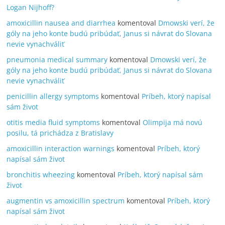
Logan Nijhoff?
amoxicillin nausea and diarrhea
komentoval
Dmowski verí, že
góly na jeho konte budú pribúdať, Janus si návrat do Slovana
nevie vynachváliť
pneumonia medical summary
komentoval
Dmowski verí, že
góly na jeho konte budú pribúdať, Janus si návrat do Slovana
nevie vynachváliť
penicillin allergy symptoms
komentoval
Príbeh, ktorý napísal
sám život
otitis media fluid symptoms
komentoval
Olimpija má novú
posilu, tá prichádza z Bratislavy
amoxicillin interaction warnings
komentoval
Príbeh, ktorý
napísal sám život
bronchitis wheezing
komentoval
Príbeh, ktorý napísal sám
život
augmentin vs amoxicillin spectrum
komentoval
Príbeh, ktorý
napísal sám život