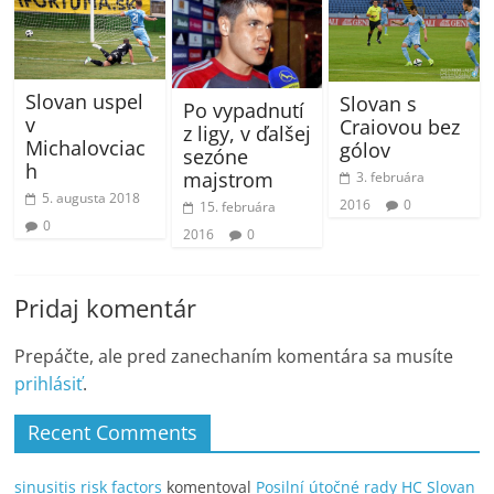
Slovan uspel
Slovan s
Po vypadnutí
v
Craiovou bez
z ligy, v ďalšej
Michalovciac
gólov
sezóne
h
majstrom
3. februára
5. augusta 2018
2016
0
15. februára
0
2016
0
Pridaj komentár
Prepáčte, ale pred zanechaním komentára sa musíte
prihlásiť
.
Recent Comments
sinusitis risk factors
komentoval
Posilní útočné rady HC Slovan