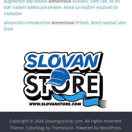
augmentin key details
komentoval
Královič: Som rád, že mi
boh nadelil takéto parametre, ktoré sa snažím využívať čo
najlepšie
amoxicillin introduction
komentoval
Príbeh, ktorý napísal sám
život
Copyright © 2026
slovanpositive.com
. All rights reserved.
Theme:
ColorMag
by ThemeGrill. Powered by
WordPress
.