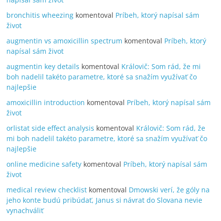
bronchitis wheezing
komentoval
Príbeh, ktorý napísal sám
život
augmentin vs amoxicillin spectrum
komentoval
Príbeh, ktorý
napísal sám život
augmentin key details
komentoval
Královič: Som rád, že mi
boh nadelil takéto parametre, ktoré sa snažím využívať čo
najlepšie
amoxicillin introduction
komentoval
Príbeh, ktorý napísal sám
život
orlistat side effect analysis
komentoval
Královič: Som rád, že
mi boh nadelil takéto parametre, ktoré sa snažím využívať čo
najlepšie
online medicine safety
komentoval
Príbeh, ktorý napísal sám
život
medical review checklist
komentoval
Dmowski verí, že góly na
jeho konte budú pribúdať, Janus si návrat do Slovana nevie
vynachváliť