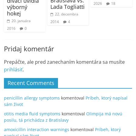
Bratislava vs.
diváci uvidia
2026
18
Lada Togliatti
výborný
hokej
22. decembra
20. januára
2014
4
2016
0
Pridaj komentár
Prepáčte, ale pred zanechaním komentára sa musíte
prihlásiť
.
Recent Comments
penicillin allergy symptoms
komentoval
Príbeh, ktorý napísal
sám život
otitis media fluid symptoms
komentoval
Olimpija má novú
posilu, tá prichádza z Bratislavy
amoxicillin interaction warnings
komentoval
Príbeh, ktorý
napísal sám život