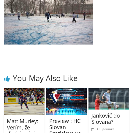
You May Also Like
Jankovič do
Preview : HC
Matt Murley:
Slovana?
Slovan
Verím, že
31. januára