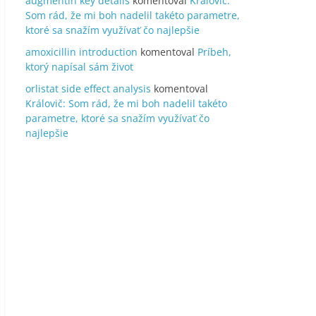
augmentin key details
komentoval
Královič:
Som rád, že mi boh nadelil takéto parametre,
ktoré sa snažím využívať čo najlepšie
amoxicillin introduction
komentoval
Príbeh,
ktorý napísal sám život
orlistat side effect analysis
komentoval
Královič: Som rád, že mi boh nadelil takéto
parametre, ktoré sa snažím využívať čo
najlepšie