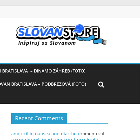
 BRATISLAVA – DINAMO ZÁHREB (FOTO)
OVAN BRATISLAVA – PODBREZOVÁ (FOTO)
Recent Comments
amoxicillin nausea and diarrhea
komentoval