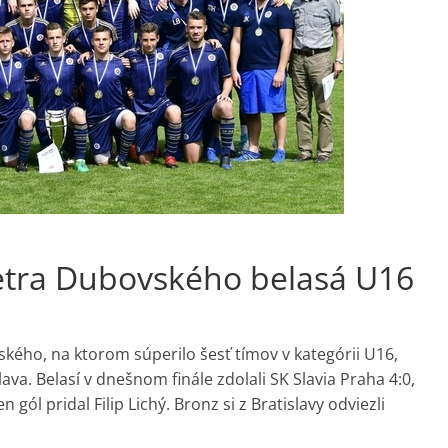
etra Dubovského belasá U16
ého, na ktorom súperilo šesť tímov v kategórii U16,
ava. Belasí v dnešnom finále zdolali SK Slavia Praha 4:0,
gól pridal Filip Lichý. Bronz si z Bratislavy odviezli