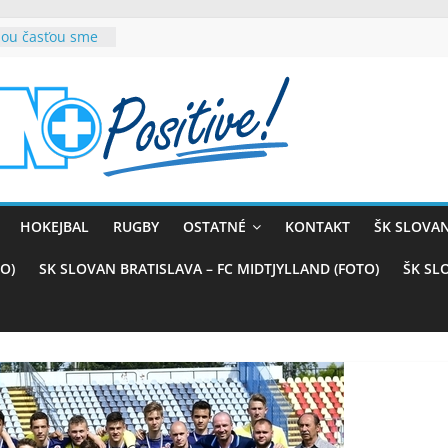
rnou časťou sme
ana teší, chce
sťou tímového
com
belasých
 (VIDEO)
kali prvenstvo
enom
naji
HOKEJBAL
RUGBY
OSTATNÉ
KONTAKT
ŠK SLOVAN
azstvo nad
O)
SK SLOVAN BRATISLAVA – FC MIDTJYLLAND (FOTO)
ŠK SL