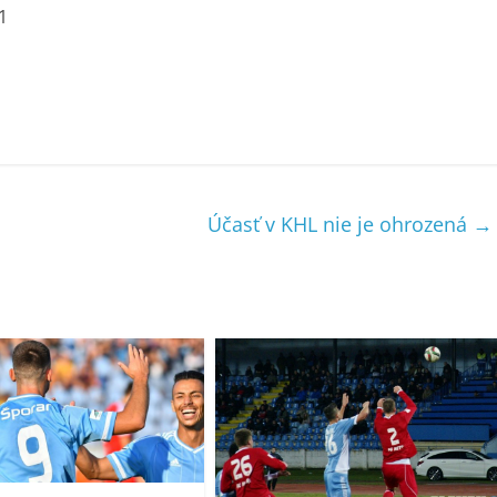
1
Účasť v KHL nie je ohrozená
→