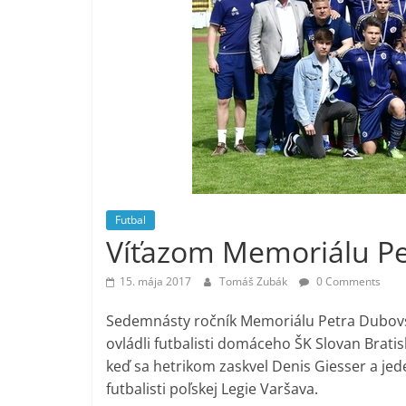
Futbal
Víťazom Memoriálu P
15. mája 2017
Tomáš Zubák
0 Comments
Sedemnásty ročník Memoriálu Petra Dubovsk
ovládli futbalisti domáceho ŠK Slovan Bratisl
keď sa hetrikom zaskvel Denis Giesser a jeden 
futbalisti poľskej Legie Varšava.