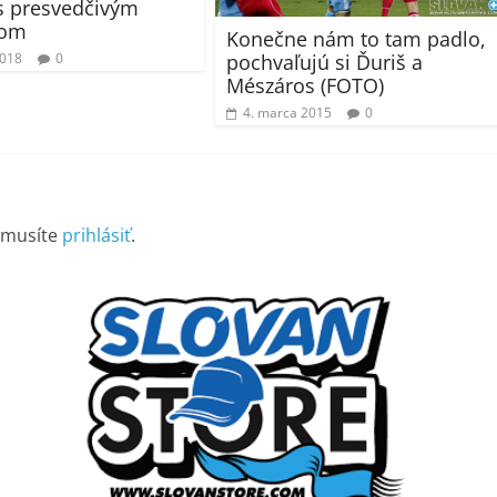
s presvedčivým
vom
Konečne nám to tam padlo,
pochvaľujú si Ďuriš a
2018
0
Mészáros (FOTO)
4. marca 2015
0
 musíte
prihlásiť
.