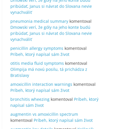
Dmowski verí, že góly na jeho konte budú
pribúdať, Janus si návrat do Slovana nevie
vynachváliť
pneumonia medical summary
komentoval
Dmowski verí, že góly na jeho konte budú
pribúdať, Janus si návrat do Slovana nevie
vynachváliť
penicillin allergy symptoms
komentoval
Príbeh, ktorý napísal sám život
otitis media fluid symptoms
komentoval
Olimpija má novú posilu, tá prichádza z
Bratislavy
amoxicillin interaction warnings
komentoval
Príbeh, ktorý napísal sám život
bronchitis wheezing
komentoval
Príbeh, ktorý
napísal sám život
augmentin vs amoxicillin spectrum
komentoval
Príbeh, ktorý napísal sám život