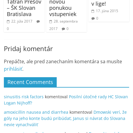
Tatran Prešov
novou
v lige!
– ŠK Slovan
ponukou
17. júna 2015
Bratislava
vstupeniek
0
22. júla 2017
28. septembra
0
2017
0
Pridaj komentár
Prepáčte, ale pred zanechaním komentára sa musíte
prihlásiť
.
Recent Comments
sinusitis risk factors
komentoval
Posilní útočné rady HC Slovan
Logan Nijhoff?
amoxicillin nausea and diarrhea
komentoval
Dmowski verí, že
góly na jeho konte budú pribúdať, Janus si návrat do Slovana
nevie vynachváliť