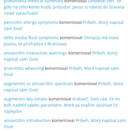
pneumonia medical summary
komentoval
Dmowski verí, že
góly na jeho konte budú pribúdať, Janus si návrat do Slovana
nevie vynachváliť
penicillin allergy symptoms
komentoval
Príbeh, ktorý napísal
sám život
otitis media fluid symptoms
komentoval
Olimpija má novú
posilu, tá prichádza z Bratislavy
amoxicillin interaction warnings
komentoval
Príbeh, ktorý
napísal sám život
bronchitis wheezing
komentoval
Príbeh, ktorý napísal sám
život
augmentin vs amoxicillin spectrum
komentoval
Príbeh, ktorý
napísal sám život
augmentin key details
komentoval
Královič: Som rád, že mi
boh nadelil takéto parametre, ktoré sa snažím využívať čo
najlepšie
amoxicillin introduction
komentoval
Príbeh, ktorý napísal sám
život