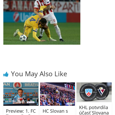
You May Also Like
KHL potvrdila
Preview: 1. FC
HC Slovan s
účasť Slovana