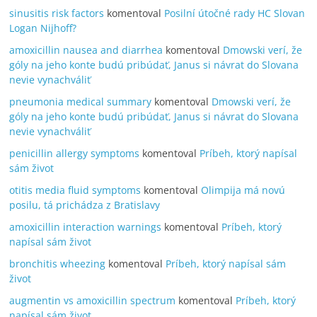
sinusitis risk factors
komentoval
Posilní útočné rady HC Slovan
Logan Nijhoff?
amoxicillin nausea and diarrhea
komentoval
Dmowski verí, že
góly na jeho konte budú pribúdať, Janus si návrat do Slovana
nevie vynachváliť
pneumonia medical summary
komentoval
Dmowski verí, že
góly na jeho konte budú pribúdať, Janus si návrat do Slovana
nevie vynachváliť
penicillin allergy symptoms
komentoval
Príbeh, ktorý napísal
sám život
otitis media fluid symptoms
komentoval
Olimpija má novú
posilu, tá prichádza z Bratislavy
amoxicillin interaction warnings
komentoval
Príbeh, ktorý
napísal sám život
bronchitis wheezing
komentoval
Príbeh, ktorý napísal sám
život
augmentin vs amoxicillin spectrum
komentoval
Príbeh, ktorý
napísal sám život