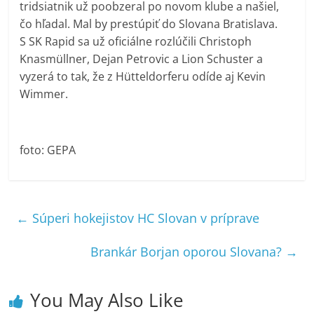
tridsiatnik už poobzeral po novom klube a našiel,
čo hľadal. Mal by prestúpiť do Slovana Bratislava.
S SK Rapid sa už oficiálne rozlúčili Christoph
Knasmüllner, Dejan Petrovic a Lion Schuster a
vyzerá to tak, že z Hütteldorferu odíde aj Kevin
Wimmer.
foto: GEPA
←
Súperi hokejistov HC Slovan v príprave
Brankár Borjan oporou Slovana?
→
You May Also Like