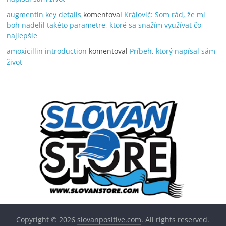
augmentin key details
komentoval
Královič: Som rád, že mi
boh nadelil takéto parametre, ktoré sa snažím využívať čo
najlepšie
amoxicillin introduction
komentoval
Príbeh, ktorý napísal sám
život
Copyright © 2026
slovanpositive.com
. All rights reserved.