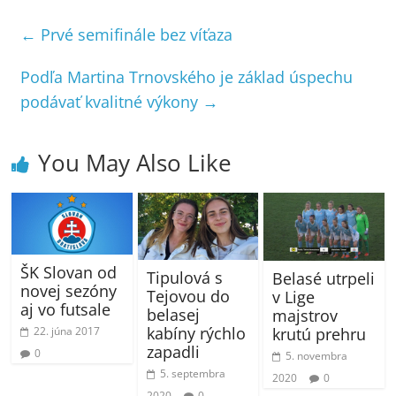
←
Prvé semifinále bez víťaza
Podľa Martina Trnovského je základ úspechu
podávať kvalitné výkony
→
You May Also Like
ŠK Slovan od
Tipulová s
Belasé utrpeli
novej sezóny
Tejovou do
v Lige
aj vo futsale
belasej
majstrov
kabíny rýchlo
krutú prehru
22. júna 2017
zapadli
0
5. novembra
5. septembra
2020
0
2020
0