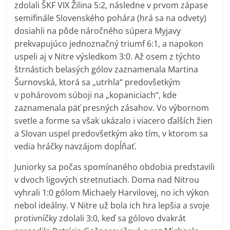
zdolali ŠKF VIX Žilina 5:2, následne v prvom zápase
semifinále Slovenského pohára (hrá sa na odvety)
dosiahli na pôde náročného súpera Myjavy
prekvapujúco jednoznačný triumf 6:1, a napokon
uspeli aj v Nitre výsledkom 3:0. Až osem z týchto
štrnástich belasých gólov zaznamenala Martina
Šurnovská, ktorá sa „utrhla“ predovšetkým
v pohárovom súboji na „kopaniciach“, kde
zaznamenala päť presných zásahov. Vo výbornom
svetle a forme sa však ukázalo i viacero ďalších žien
a Slovan uspel predovšetkým ako tím, v ktorom sa
vedia hráčky navzájom dopĺňať.
Juniorky sa počas spomínaného obdobia predstavili
v dvoch ligových stretnutiach. Doma nad Nitrou
vyhrali 1:0 gólom Michaely Harvilovej, no ich výkon
nebol ideálny. V Nitre už bola ich hra lepšia a svoje
protivníčky zdolali 3:0, keď sa gólovo dvakrát