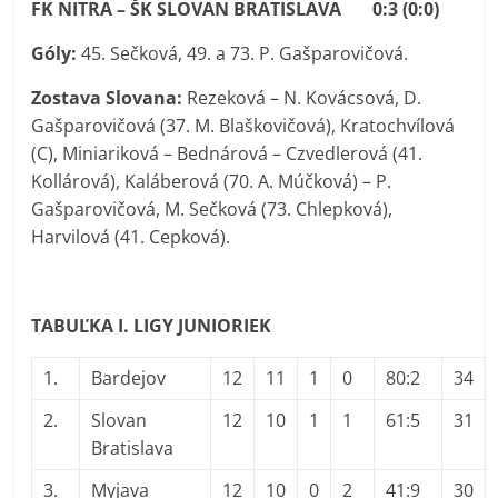
FK NITRA – ŠK SLOVAN BRATISLAVA 0:3 (0:0)
Góly:
45. Sečková, 49. a 73. P. Gašparovičová.
Zostava Slovana:
Rezeková – N. Kovácsová, D.
Gašparovičová (37. M. Blaškovičová), Kratochvílová
(C), Miniariková – Bednárová – Czvedlerová (41.
Kollárová), Kaláberová (70. A. Múčková) – P.
Gašparovičová, M. Sečková (73. Chlepková),
Harvilová (41. Cepková).
TABUĽKA I. LIGY JUNIORIEK
1.
Bardejov
12
11
1
0
80:2
34
2.
Slovan
12
10
1
1
61:5
31
Bratislava
3.
Myjava
12
10
0
2
41:9
30