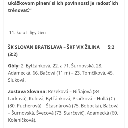
ukážkovom plnení si ich povinností je radosť ich
trénovať.“
kolo I. ligy žien
ŠK SLOVAN BRATISLAVA – ŠKF VIX ŽILINA 5:2
(3:2)
Góly:
2. Bytčánková, 22. a 71. Šurnovská, 28.
Adamecká, 66. Bačová (11 m) – 23. Tomčíková, 45.
Sluková.
Zostava Slovana:
Rezeková – Niňajová (84.
Lacková), Kulová, Bytčánková, Pračková – Hollá (C)
(80. Pucherová) – Ščasnárová (75. Bobocká), Bačová
– Šurnovská, Švecová (73. Starčevič), Adamecká (60.
Koleničková).