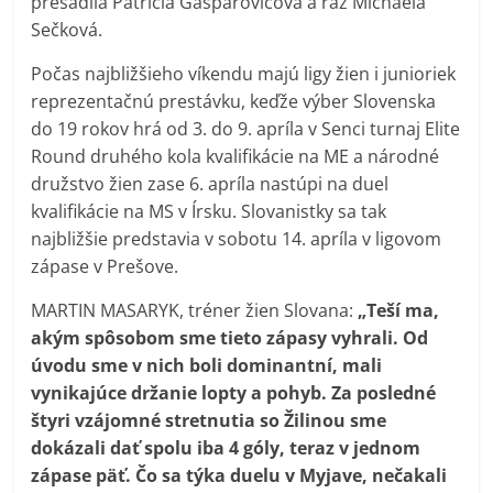
presadila Patrícia Gašparovičová a raz Michaela
Sečková.
Počas najbližšieho víkendu majú ligy žien i junioriek
reprezentačnú prestávku, keďže výber Slovenska
do 19 rokov hrá od 3. do 9. apríla v Senci turnaj Elite
Round druhého kola kvalifikácie na ME a národné
družstvo žien zase 6. apríla nastúpi na duel
kvalifikácie na MS v Írsku. Slovanistky sa tak
najbližšie predstavia v sobotu 14. apríla v ligovom
zápase v Prešove.
MARTIN MASARYK, tréner žien Slovana:
„Teší ma,
akým spôsobom sme tieto zápasy vyhrali. Od
úvodu sme v nich boli dominantní, mali
vynikajúce držanie lopty a pohyb. Za posledné
štyri vzájomné stretnutia so Žilinou sme
dokázali dať spolu iba 4 góly, teraz v jednom
zápase päť. Čo sa týka duelu v Myjave, nečakali