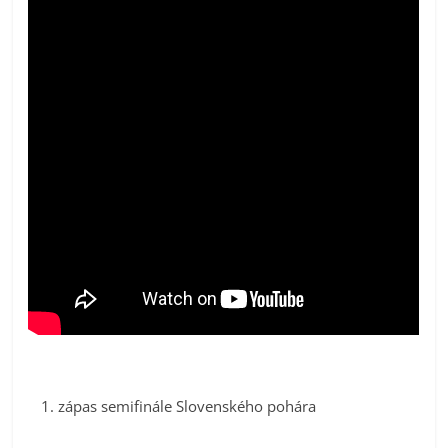
zápas semifinále Slovenského pohára