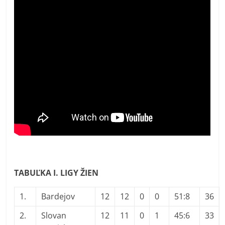
TABUĽKA I. LIGY ŽIEN
1.
Bardejov
12
12
0
0
51:8
36
2.
Slovan
12
11
0
1
45:6
33