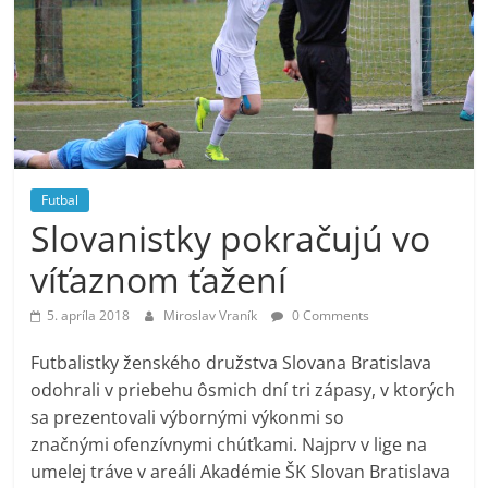
Futbal
Slovanistky pokračujú vo
víťaznom ťažení
5. apríla 2018
Miroslav Vraník
0 Comments
Futbalistky ženského družstva Slovana Bratislava
odohrali v priebehu ôsmich dní tri zápasy, v ktorých
sa prezentovali výbornými výkonmi so
značnými ofenzívnymi chúťkami. Najprv v lige na
umelej tráve v areáli Akadémie ŠK Slovan Bratislava