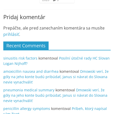
Pridaj komentár
Prepáčte, ale pred zanechaním komentára sa musíte
prihlásiť
.
Recent Comments
sinusitis risk factors
komentoval
Posilní útočné rady HC Slovan
Logan Nijhoff?
amoxicillin nausea and diarrhea
komentoval
Dmowski verí, že
góly na jeho konte budú pribúdať, Janus si návrat do Slovana
nevie vynachváliť
pneumonia medical summary
komentoval
Dmowski verí, že
góly na jeho konte budú pribúdať, Janus si návrat do Slovana
nevie vynachváliť
penicillin allergy symptoms
komentoval
Príbeh, ktorý napísal
sám život