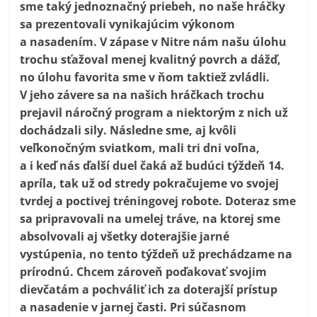
sme taký jednoznačný priebeh, no naše hráčky
sa prezentovali vynikajúcim výkonom
a nasadením. V zápase v Nitre nám našu úlohu
trochu sťažoval menej kvalitný povrch a dážď,
no úlohu favorita sme v ňom taktiež zvládli.
V jeho závere sa na našich hráčkach trochu
prejavil náročný program a niektorým z nich už
dochádzali sily. Následne sme, aj kvôli
veľkonočným sviatkom, mali tri dni voľna,
a i keď nás ďalší duel čaká až budúci týždeň 14.
apríla, tak už od stredy pokračujeme vo svojej
tvrdej a poctivej tréningovej robote. Doteraz sme
sa pripravovali na umelej tráve, na ktorej sme
absolvovali aj všetky doterajšie jarné
vystúpenia, no tento týždeň už prechádzame na
prírodnú. Chcem zároveň poďakovať svojim
dievčatám a pochváliť ich za doterajší prístup
a nasadenie v jarnej časti. Pri súčasnom