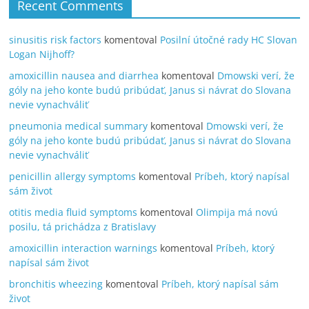
Recent Comments
sinusitis risk factors
komentoval
Posilní útočné rady HC Slovan
Logan Nijhoff?
amoxicillin nausea and diarrhea
komentoval
Dmowski verí, že
góly na jeho konte budú pribúdať, Janus si návrat do Slovana
nevie vynachváliť
pneumonia medical summary
komentoval
Dmowski verí, že
góly na jeho konte budú pribúdať, Janus si návrat do Slovana
nevie vynachváliť
penicillin allergy symptoms
komentoval
Príbeh, ktorý napísal
sám život
otitis media fluid symptoms
komentoval
Olimpija má novú
posilu, tá prichádza z Bratislavy
amoxicillin interaction warnings
komentoval
Príbeh, ktorý
napísal sám život
bronchitis wheezing
komentoval
Príbeh, ktorý napísal sám
život