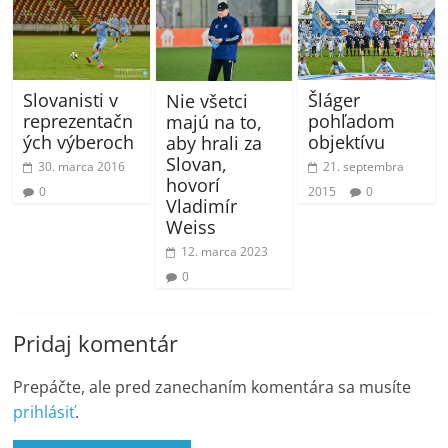
Šláger
Slovanisti v
Nie všetci
pohľadom
reprezentačn
majú na to,
objektívu
ých výberoch
aby hrali za
Slovan,
21. septembra
30. marca 2016
hovorí
2015
0
0
Vladimír
Weiss
12. marca 2023
0
Pridaj komentár
Prepáčte, ale pred zanechaním komentára sa musíte
prihlásiť
.