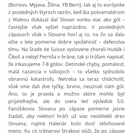
(Borisov, Myjava, Žilina, YB Bern), tak aj to európske
z posledných štyroch sezón, keď iba poloamatérom
z Walesu dokázal dať Slovan vonku viac ako gól –
častejšie však vyšiel naprázdno. V posledných
zápasoch však v Slovane horí aj to, na čo sa dalo
ešte v lete pomerne dobre spoľahnúť – defenzíva
tímu. Na Stade de Suisse vyslovene zhoreli Hudák i
Čikoš a nebyť Perniša v bráne, tak si trúfam napísať,
že inkasujeme 7-8 gólov. Detinské chyby, pomalosť,
malá razancia v súbojoch – to všetko spôsobilo
obrannú katastrofu. Netreba sa teraz chlácholiť,
však sme dali dve tyčky, brvno, neuznali nám gól.
Áno, to je pravda a možno skóre mohlo byť
prijateľnejšie, ale do sveta letí výsledok 5:0.
Fanúšikovia Slovana po zápase pomerne jasne
žiadali, aby niektorí hráči už viac neobliekli dres
Slovana, najmä Halenár bolo dosť skloňované
meno. Ku cti trénerovi Strakovi slúži, že po zápase