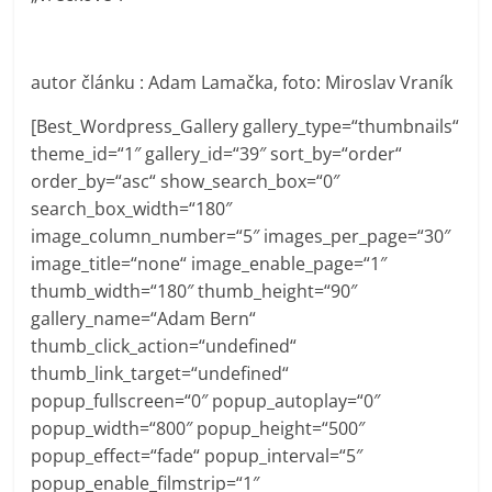
autor článku : Adam Lamačka, foto: Miroslav Vraník
[Best_Wordpress_Gallery gallery_type=“thumbnails“
theme_id=“1″ gallery_id=“39″ sort_by=“order“
order_by=“asc“ show_search_box=“0″
search_box_width=“180″
image_column_number=“5″ images_per_page=“30″
image_title=“none“ image_enable_page=“1″
thumb_width=“180″ thumb_height=“90″
gallery_name=“Adam Bern“
thumb_click_action=“undefined“
thumb_link_target=“undefined“
popup_fullscreen=“0″ popup_autoplay=“0″
popup_width=“800″ popup_height=“500″
popup_effect=“fade“ popup_interval=“5″
popup_enable_filmstrip=“1″