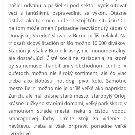
našiel odvahu a prišiel si pod sektor vydiskutovať
veci s fanúšikmi, ospravedlniť za výkon. Otázne
ostáva, ako to s ním bude… Ustojí túto situáciu? Čo
na tom môže zmeniť prípadne nezvládnutý zápas v
Dunajskej Strede? Slovan v Berne príliš nelákal. Na
tridsaťtisícový štadión prišlo možno 10 000 divákov.
Štadión je však v Berne krásny, nie monumentálny,
ale dostačujúci. Čisté sociálne zariadenia, za ktoré
by sa nemuseli hanbiť ani v obchodnom centre. V
bufetoch možno nie široký sortiment, ale čo viac
treba ako klobásu, hot-dog, pivo, kolu. Samotné
mesto Bern možno nie je príliš veľké ako napríklad
Zürich, ale má krásne staré mesto, starobylý Orloj,
krásne uličky so starými domami, veľký park skoro v
samotnom strede mesta, rieku s čistou vodou
smaragdovej farby. Určite stojí za videnie a
návštevu, treba si však pripraviť poriadne veľké
„vreckové“.