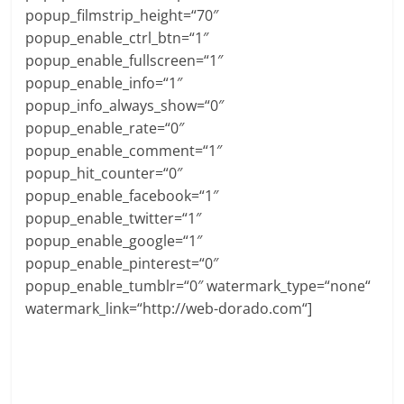
popup_filmstrip_height=“70″
popup_enable_ctrl_btn=“1″
popup_enable_fullscreen=“1″
popup_enable_info=“1″
popup_info_always_show=“0″
popup_enable_rate=“0″
popup_enable_comment=“1″
popup_hit_counter=“0″
popup_enable_facebook=“1″
popup_enable_twitter=“1″
popup_enable_google=“1″
popup_enable_pinterest=“0″
popup_enable_tumblr=“0″ watermark_type=“none“
watermark_link=“http://web-dorado.com“]