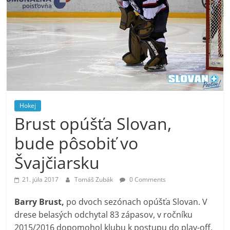
Hokej
Brust opúšťa Slovan,
bude pôsobiť vo
Švajčiarsku
21. júla 2017
Tomáš Zubák
0 Comments
Barry Brust,
po dvoch sezónach opúšťa Slovan. V
drese belasých odchytal 83 zápasov, v ročníku
2015/2016 dopomohol klubu k postupu do play-off.