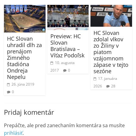
HC Slovan
Preview: HC
HC Slovan
zdolal vlkov
Slovan
uhradil dlh za
zo Žiliny v
Bratislava –
prenájom
piatom
Víťaz Podoľsk
Zimného
vzájomnom
10. augusta
štadióna
zápase v tejto
Ondreja
sezóne
2017
0
Nepelu
17. januára
26. júna 2019
2026
28
0
Pridaj komentár
Prepáčte, ale pred zanechaním komentára sa musíte
prihlásiť
.