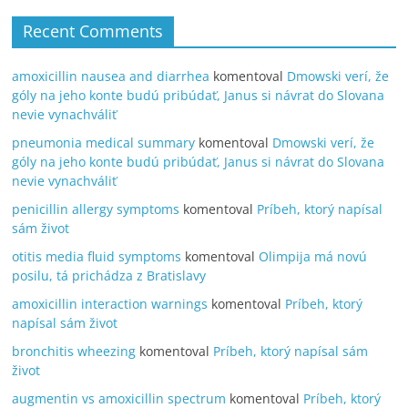
Recent Comments
amoxicillin nausea and diarrhea
komentoval
Dmowski verí, že
góly na jeho konte budú pribúdať, Janus si návrat do Slovana
nevie vynachváliť
pneumonia medical summary
komentoval
Dmowski verí, že
góly na jeho konte budú pribúdať, Janus si návrat do Slovana
nevie vynachváliť
penicillin allergy symptoms
komentoval
Príbeh, ktorý napísal
sám život
otitis media fluid symptoms
komentoval
Olimpija má novú
posilu, tá prichádza z Bratislavy
amoxicillin interaction warnings
komentoval
Príbeh, ktorý
napísal sám život
bronchitis wheezing
komentoval
Príbeh, ktorý napísal sám
život
augmentin vs amoxicillin spectrum
komentoval
Príbeh, ktorý