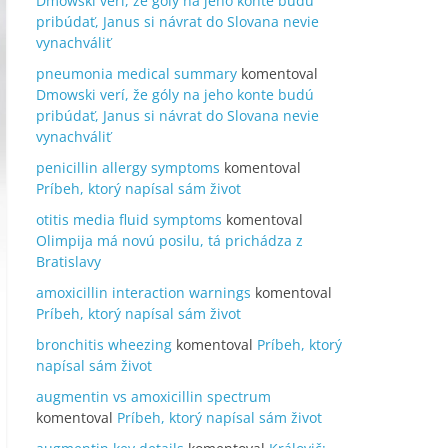
Dmowski verí, že góly na jeho konte budú
pribúdať, Janus si návrat do Slovana nevie
vynachváliť
pneumonia medical summary
komentoval
Dmowski verí, že góly na jeho konte budú
pribúdať, Janus si návrat do Slovana nevie
vynachváliť
penicillin allergy symptoms
komentoval
Príbeh, ktorý napísal sám život
otitis media fluid symptoms
komentoval
Olimpija má novú posilu, tá prichádza z
Bratislavy
amoxicillin interaction warnings
komentoval
Príbeh, ktorý napísal sám život
bronchitis wheezing
komentoval
Príbeh, ktorý
napísal sám život
augmentin vs amoxicillin spectrum
komentoval
Príbeh, ktorý napísal sám život