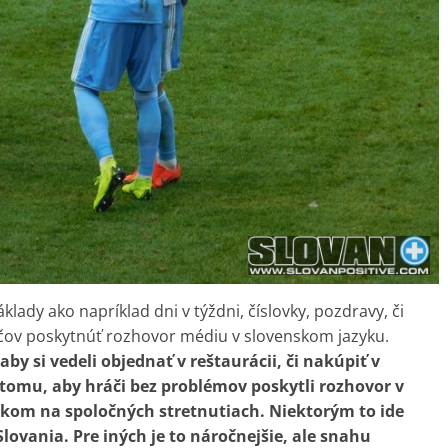
lady ako napríklad dni v týždni, číslovky, pozdravy, či
áčov poskytnúť rozhovor médiu v slovenskom jazyku.
aby si vedeli objednať v reštaurácii, či nakúpiť v
omu, aby hráči bez problémov poskytli rozhovor v
šikom na spoločných stretnutiach. Niektorým to ide
Slovania. Pre iných je to náročnejšie, ale snahu