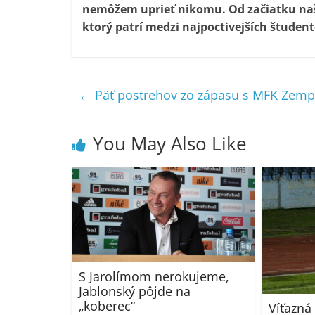
nemôžem uprieť nikomu. Od začiatku naši
ktorý patrí medzi najpoctivejších študent
←
Päť postrehov zo zápasu s MFK Zemp
You May Also Like
S Jarolímom nerokujeme,
Jablonský pôjde na
„koberec“
Víťazná