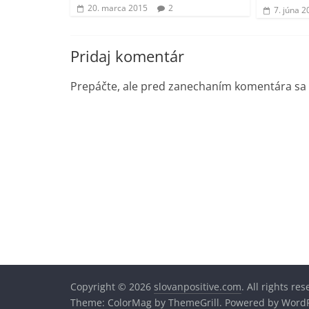
20. marca 2015
2
7. júna 2
Pridaj komentár
Prepáčte, ale pred zanechaním komentára sa
Copyright © 2026
slovanpositive.com
. All rights re
Theme:
ColorMag
by ThemeGrill. Powered by
WordP