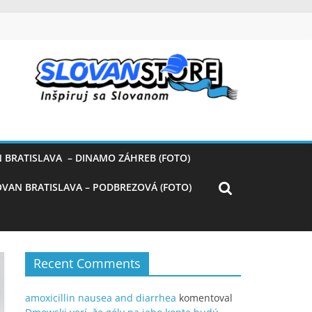
 BRATISLAVA – DINAMO ZÁHREB (FOTO)
OVAN BRATISLAVA – PODBREZOVÁ (FOTO)
Recent Comments
amoxicillin nausea and diarrhea
komentoval