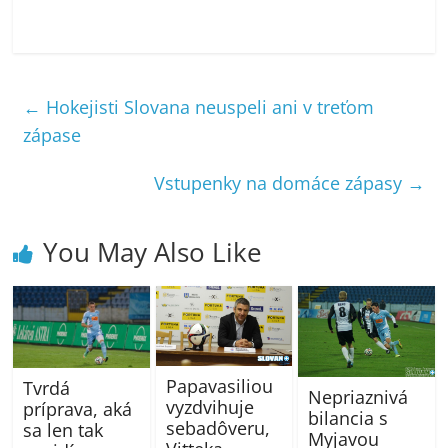
←
Hokejisti Slovana neuspeli ani v treťom
zápase
Vstupenky na domáce zápasy
→
You May Also Like
Papavasiliou
Tvrdá
Nepriaznivá
vyzdvihuje
príprava, aká
bilancia s
sebadôveru,
sa len tak
Myjavou