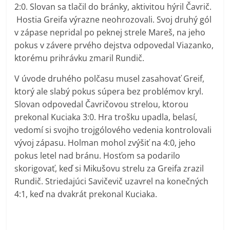
2:0. Slovan sa tlačil do bránky, aktivitou hýril Čavrič.
Hostia Greifa výrazne neohrozovali. Svoj druhý gól
v zápase nepridal po peknej strele Mareš, na jeho
pokus v závere prvého dejstva odpovedal Viazanko,
ktorému prihrávku zmaril Rundič.
V úvode druhého polčasu musel zasahovať Greif,
ktorý ale slabý pokus súpera bez problémov kryl.
Slovan odpovedal Čavričovou strelou, ktorou
prekonal Kuciaka 3:0. Hra trošku upadla, belasí,
vedomí si svojho trojgólového vedenia kontrolovali
vývoj zápasu. Holman mohol zvýšiť na 4:0, jeho
pokus letel nad bránu. Hosťom sa podarilo
skorigovať, keď si Mikušovu strelu za Greifa zrazil
Rundič. Striedajúci Savičevič uzavrel na konečných
4:1, keď na dvakrát prekonal Kuciaka.