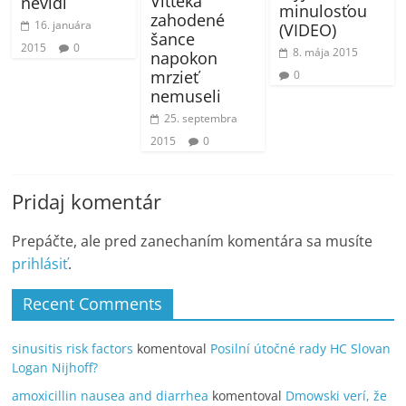
Vitteka
nevidí
minulosťou
zahodené
16. januára
(VIDEO)
šance
2015
0
8. mája 2015
napokon
mrzieť
0
nemuseli
25. septembra
2015
0
Pridaj komentár
Prepáčte, ale pred zanechaním komentára sa musíte
prihlásiť
.
Recent Comments
sinusitis risk factors
komentoval
Posilní útočné rady HC Slovan
Logan Nijhoff?
amoxicillin nausea and diarrhea
komentoval
Dmowski verí, že