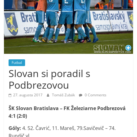
Futbal
Slovan si poradil s
Podbrezovou
27. augusta 2017
Tomáš Zubák
0 Comments
ŠK Slovan Bratislava – FK Železiarne Podbrezová
4:1 (2:0)
Góly:
4. 52. Čavrić, 11. Mareš, 79.Savičevič – 74.
Rundič vl.