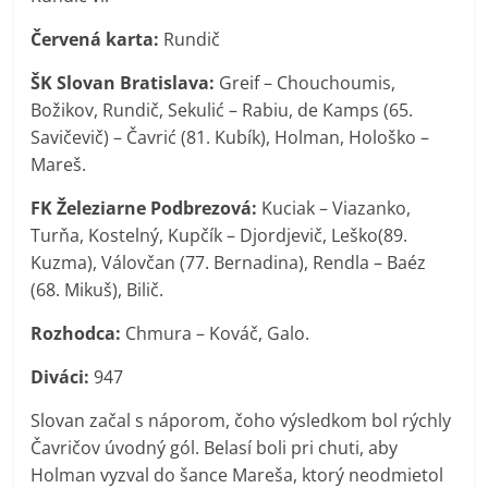
Červená karta:
Rundič
ŠK Slovan Bratislava:
Greif – Chouchoumis,
Božikov, Rundič, Sekulić – Rabiu, de Kamps (65.
Savičevič) – Čavrić (81. Kubík), Holman, Hološko –
Mareš.
FK Železiarne Podbrezová:
Kuciak – Viazanko,
Turňa, Kostelný, Kupčík – Djordjevič, Leško(89.
Kuzma), Válovčan (77. Bernadina), Rendla – Baéz
(68. Mikuš), Bilič.
Rozhodca:
Chmura – Kováč, Galo.
Diváci:
947
Slovan začal s náporom, čoho výsledkom bol rýchly
Čavričov úvodný gól. Belasí boli pri chuti, aby
Holman vyzval do šance Mareša, ktorý neodmietol