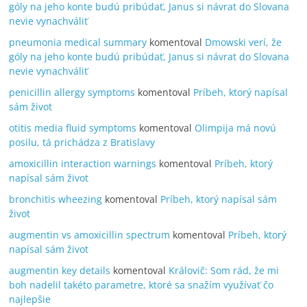
góly na jeho konte budú pribúdať, Janus si návrat do Slovana
nevie vynachváliť
pneumonia medical summary
komentoval
Dmowski verí, že
góly na jeho konte budú pribúdať, Janus si návrat do Slovana
nevie vynachváliť
penicillin allergy symptoms
komentoval
Príbeh, ktorý napísal
sám život
otitis media fluid symptoms
komentoval
Olimpija má novú
posilu, tá prichádza z Bratislavy
amoxicillin interaction warnings
komentoval
Príbeh, ktorý
napísal sám život
bronchitis wheezing
komentoval
Príbeh, ktorý napísal sám
život
augmentin vs amoxicillin spectrum
komentoval
Príbeh, ktorý
napísal sám život
augmentin key details
komentoval
Královič: Som rád, že mi
boh nadelil takéto parametre, ktoré sa snažím využívať čo
najlepšie