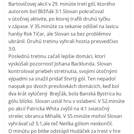
Bartovičovej akcií v 29. minúte tretí gól, ktorého
autorom bol Bližňák 3:1.Slovan pokračoval
v útočnej aktivite, po ktorej trafili druhú tyčku
v zápase. V 35.minúte za sekanie odišiel na lavicu
hanby Rok Tičar, ale Slovan sa bez problémov
ubránil. Druhú tretinu vyhrali hostia presvedčivo
3:0.
Poslednú tretinu začali lepšie domáci, ktorí
vyskúšali pozornosť Johana Backlunda. Slovan
kontroloval priebeh stretnutia, svojimi útočnými
výpadmi sa snažil pridať štvrtý gól. Ten nepadol
naopak po dvoch presilovkách domácich, keď bol
dva krát vylúčený
Brejčák, bola Banská Bystrica ku
gólu blízko. Slovan ustál hru v oslabení. V 52.minúte
po akcií Patricka Whita zvýšil na 4:1 sviatočný
strelec obranca Mihalik. V 55.minúte mohol Slovan
vyhrávať už 5:1,ale teč Netíka gólom neskončil.
O minútu po bitke odstúpil Hudáček za trest v hre