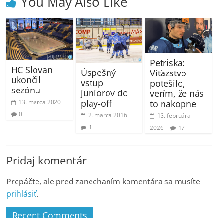
You May Also Like
Petriska:
HC Slovan
Úspešný
Víťazstvo
ukončil
vstup
potešilo,
sezónu
juniorov do
verím, že nás
play-off
13. marca 2020
to nakopne
0
2. marca 2016
13. februára
1
2026
17
Pridaj komentár
Prepáčte, ale pred zanechaním komentára sa musíte
prihlásiť
.
Recent Comments