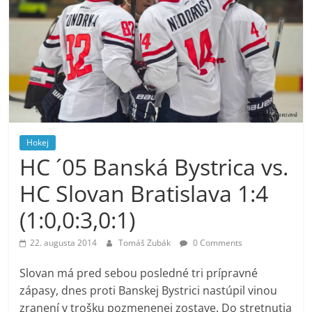
Hokej
HC ´05 Banská Bystrica vs.
HC Slovan Bratislava 1:4
(1:0,0:3,0:1)
22. augusta 2014
Tomáš Zubák
0 Comments
Slovan má pred sebou posledné tri prípravné
zápasy, dnes proti Banskej Bystrici nastúpil vinou
zranení v trošku pozmenenej zostave. Do stretnutia