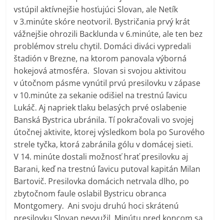
vstúpil aktívnejšie hosťujúci Slovan, ale Netík
v 3.minúte skóre neotvoril. Bystričania prvý krát
vážnejšie ohrozili Backlunda v 6.minúte, ale ten bez
problémov strelu chytil. Domáci diváci vypredali
štadión v Brezne, na ktorom panovala výborná
hokejová atmosféra.
Slovan si svojou aktivitou
v útočnom pásme vynútil prvú presilovku v zápase
v 10.minúte za sekanie odišiel na trestnú ľavicu
Lukáč. Aj napriek tlaku belasých prvé oslabenie
Banská Bystrica ubránila. Tí pokračovali vo svojej
útočnej aktivite, ktorej výsledkom bola po Surového
strele tyčka, ktorá zabránila gólu v domácej sieti.
V 14. minúte dostali možnosť hrať presilovku aj
Barani, keď na trestnú ľavicu putoval kapitán Milan
Bartovič. Presilovka domácich netrvala dlho, po
zbytočnom faule oslabil Bystricu obranca
Montgomery.
Ani svoju druhú hoci skrátenú
presilovku Slovan nevyužil. Minútu pred koncom sa