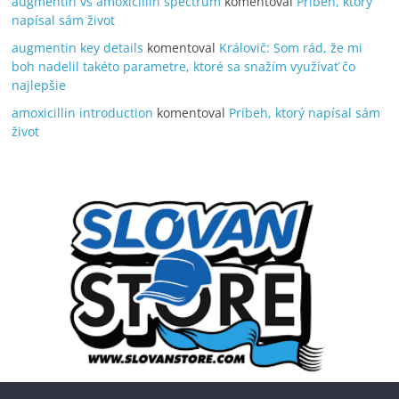
augmentin vs amoxicillin spectrum
komentoval
Príbeh, ktorý
napísal sám život
augmentin key details
komentoval
Královič: Som rád, že mi
boh nadelil takéto parametre, ktoré sa snažím využívať čo
najlepšie
amoxicillin introduction
komentoval
Príbeh, ktorý napísal sám
život