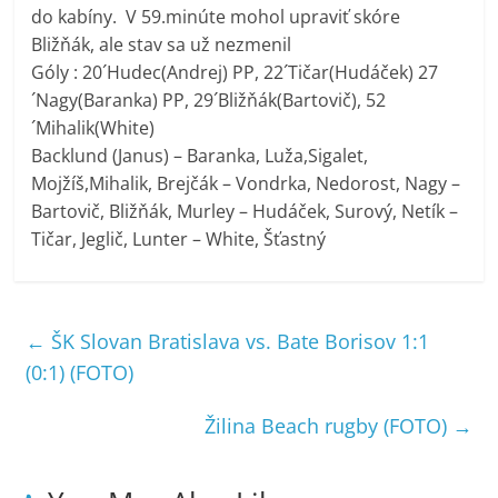
do kabíny.
V 59.minúte mohol upraviť skóre
Bližňák, ale stav sa už nezmenil
Góly : 20´Hudec(Andrej) PP, 22´Tičar(Hudáček) 27
´Nagy(Baranka) PP, 29´Bližňák(Bartovič), 52
´Mihalik(White)
Backlund (Janus) – Baranka, Luža,Sigalet,
Mojžíš,Mihalik, Brejčák – Vondrka, Nedorost, Nagy –
Bartovič, Bližňák, Murley – Hudáček, Surový, Netík –
Tičar, Jeglič, Lunter – White, Šťastný
←
ŠK Slovan Bratislava vs. Bate Borisov 1:1
(0:1) (FOTO)
Žilina Beach rugby (FOTO)
→