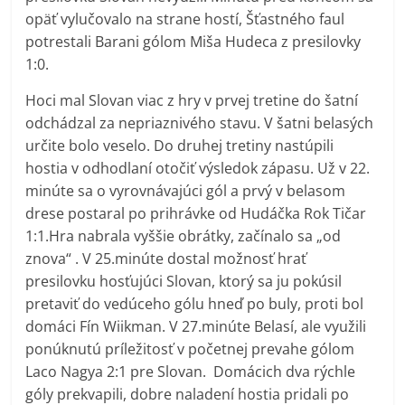
opäť vylučovalo na strane hostí, Šťastného faul
potrestali Barani gólom Miša Hudeca z presilovky
1:0.
Hoci mal Slovan viac z hry v prvej tretine do šatní
odchádzal za nepriaznivého stavu. V šatni belasých
určite bolo veselo. Do druhej tretiny nastúpili
hostia v odhodlaní otočiť výsledok zápasu. Už v 22.
minúte sa o vyrovnávajúci gól a prvý v belasom
drese postaral po prihrávke od Hudáčka Rok Tičar
1:1.Hra nabrala vyššie obrátky, začínalo sa „od
znova“ . V 25.minúte dostal možnosť hrať
presilovku hosťujúci Slovan, ktorý sa ju pokúsil
pretaviť do vedúceho gólu hneď po buly, proti bol
domáci Fín Wiikman. V 27.minúte Belasí, ale využili
ponúknutú príležitosť v početnej prevahe gólom
Laco Nagya 2:1 pre Slovan.
Domácich dva rýchle
góly prekvapili, dobre naladení hostia pridali po