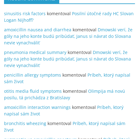
sinusitis risk factors
komentoval
Posilní útočné rady HC Slovan
Logan Nijhoff?
amoxicillin nausea and diarrhea
komentoval
Dmowski verí, že
góly na jeho konte budú pribúdať, Janus si návrat do Slovana
nevie vynachváliť
pneumonia medical summary
komentoval
Dmowski verí, že
góly na jeho konte budú pribúdať, Janus si návrat do Slovana
nevie vynachváliť
penicillin allergy symptoms
komentoval
Príbeh, ktorý napísal
sám život
otitis media fluid symptoms
komentoval
Olimpija má novú
posilu, tá prichádza z Bratislavy
amoxicillin interaction warnings
komentoval
Príbeh, ktorý
napísal sám život
bronchitis wheezing
komentoval
Príbeh, ktorý napísal sám
život