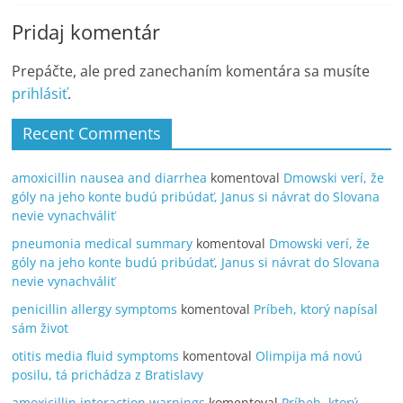
Pridaj komentár
Prepáčte, ale pred zanechaním komentára sa musíte
prihlásiť
.
Recent Comments
amoxicillin nausea and diarrhea
komentoval
Dmowski verí, že
góly na jeho konte budú pribúdať, Janus si návrat do Slovana
nevie vynachváliť
pneumonia medical summary
komentoval
Dmowski verí, že
góly na jeho konte budú pribúdať, Janus si návrat do Slovana
nevie vynachváliť
penicillin allergy symptoms
komentoval
Príbeh, ktorý napísal
sám život
otitis media fluid symptoms
komentoval
Olimpija má novú
posilu, tá prichádza z Bratislavy
amoxicillin interaction warnings
komentoval
Príbeh, ktorý