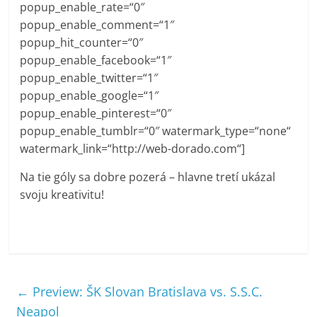
popup_enable_rate=“0″
popup_enable_comment=“1″
popup_hit_counter=“0″
popup_enable_facebook=“1″
popup_enable_twitter=“1″
popup_enable_google=“1″
popup_enable_pinterest=“0″
popup_enable_tumblr=“0″ watermark_type=“none“
watermark_link=“http://web-dorado.com“]
Na tie góly sa dobre pozerá – hlavne tretí ukázal
svoju kreativitu!
←
Preview: ŠK Slovan Bratislava vs. S.S.C.
Neapol