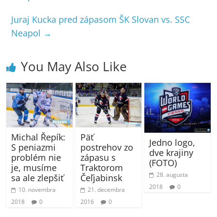
Juraj Kucka pred zápasom ŠK Slovan vs. SSC
Neapol
→
You May Also Like
Michal Řepík:
Päť
Jedno logo,
S peniazmi
postrehov zo
dve krajiny
problém nie
zápasu s
(FOTO)
je, musíme
Traktorom
28. augusta
sa ale zlepšiť
Čeľjabinsk
2018
0
10. novembra
21. decembra
2018
0
2016
0