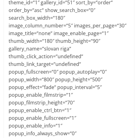
theme_id=“1″ gallery_id=“51″ sort_by=“order“
order_by=“asc“ show_search_box=“0″
search_box_width=“180″
image_column_number=“5″ images_per_page=“30″
image_title=“none“ image_enable_page=“1″
thumb_width=“180″ thumb_height=“90″
gallery_name=“slovan riga“
thumb_click_action=“undefined“
thumb_link_target=“undefined“
popup_fullscreen=“0″ popup_autoplay=“0″
popup_width=“800″ popup_height=“500″
popup_effect=“fade“ popup_interval=“5″
popup_enable_filmstrip=“1″
popup_filmstrip_height=“70″
popup_enable_ctrl_btn=“1″
popup_enable_fullscreen=“1″
popup_enable_info=“1″
popup_info_always_show=“0″