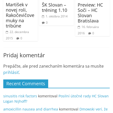
Martišek v
Preview: HC
ŠK Slovan –
novej roli,
Soči – HC
tréning 1.10
Rakočevičove
Slovan
1. októbra 2014
muky na
Bratislava
0
tribúne
16. februára
22. decembra
2016
0
2015
0
Pridaj komentár
Prepáčte, ale pred zanechaním komentára sa musíte
prihlásiť
.
Recent Comments
sinusitis risk factors
komentoval
Posilní útočné rady HC Slovan
Logan Nijhoff?
amoxicillin nausea and diarrhea
komentoval
Dmowski verí, že