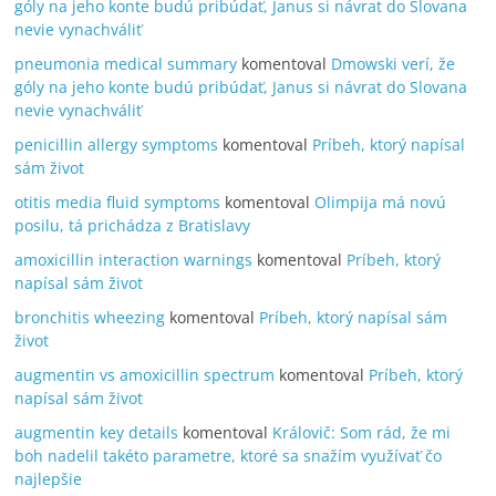
góly na jeho konte budú pribúdať, Janus si návrat do Slovana
nevie vynachváliť
pneumonia medical summary
komentoval
Dmowski verí, že
góly na jeho konte budú pribúdať, Janus si návrat do Slovana
nevie vynachváliť
penicillin allergy symptoms
komentoval
Príbeh, ktorý napísal
sám život
otitis media fluid symptoms
komentoval
Olimpija má novú
posilu, tá prichádza z Bratislavy
amoxicillin interaction warnings
komentoval
Príbeh, ktorý
napísal sám život
bronchitis wheezing
komentoval
Príbeh, ktorý napísal sám
život
augmentin vs amoxicillin spectrum
komentoval
Príbeh, ktorý
napísal sám život
augmentin key details
komentoval
Královič: Som rád, že mi
boh nadelil takéto parametre, ktoré sa snažím využívať čo
najlepšie