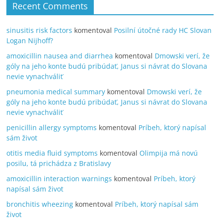
Recent Comments
sinusitis risk factors
komentoval
Posilní útočné rady HC Slovan
Logan Nijhoff?
amoxicillin nausea and diarrhea
komentoval
Dmowski verí, že
góly na jeho konte budú pribúdať, Janus si návrat do Slovana
nevie vynachváliť
pneumonia medical summary
komentoval
Dmowski verí, že
góly na jeho konte budú pribúdať, Janus si návrat do Slovana
nevie vynachváliť
penicillin allergy symptoms
komentoval
Príbeh, ktorý napísal
sám život
otitis media fluid symptoms
komentoval
Olimpija má novú
posilu, tá prichádza z Bratislavy
amoxicillin interaction warnings
komentoval
Príbeh, ktorý
napísal sám život
bronchitis wheezing
komentoval
Príbeh, ktorý napísal sám
život