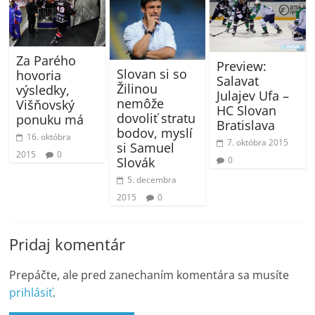
Za Parého
Preview:
Slovan si so
hovoria
Salavat
Žilinou
výsledky,
Julajev Ufa –
nemôže
Višňovský
HC Slovan
dovoliť stratu
ponuku má
Bratislava
bodov, myslí
16. októbra
7. októbra 2015
si Samuel
2015
0
0
Slovák
5. decembra
2015
0
Pridaj komentár
Prepáčte, ale pred zanechaním komentára sa musíte
prihlásiť
.