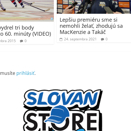
Lepšiu premiéru sme si
nemohli želať, zhodujú sa
vydrel tri body
MacKenzie a Takáč
o 60. minúty (VIDEO)
24. septembra 2021
0
mbra 2015
0
 musíte
prihlásiť
.