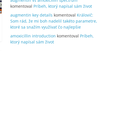
augmentin vs amoxicillin spectrum
komentoval
Príbeh, ktorý napísal sám život
augmentin key details
komentoval
Královič:
Som rád, že mi boh nadelil takéto parametre,
ktoré sa snažím využívať čo najlepšie
amoxicillin introduction
komentoval
Príbeh,
ktorý napísal sám život