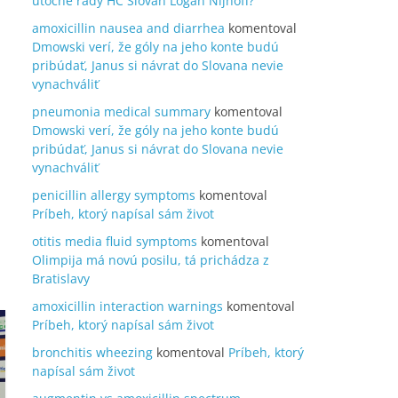
útočné rady HC Slovan Logan Nijhoff?
amoxicillin nausea and diarrhea
komentoval
Dmowski verí, že góly na jeho konte budú
pribúdať, Janus si návrat do Slovana nevie
vynachváliť
pneumonia medical summary
komentoval
Dmowski verí, že góly na jeho konte budú
pribúdať, Janus si návrat do Slovana nevie
vynachváliť
penicillin allergy symptoms
komentoval
Príbeh, ktorý napísal sám život
otitis media fluid symptoms
komentoval
Olimpija má novú posilu, tá prichádza z
Bratislavy
amoxicillin interaction warnings
komentoval
Príbeh, ktorý napísal sám život
bronchitis wheezing
komentoval
Príbeh, ktorý
napísal sám život