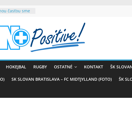
rnou časťou sme
vana teší, chce
sťou tímového
com
belasých
ý (VIDEO)
skali prvenstvo
enom
rnaji
HOKEJBAL
RUGBY
OSTATNÉ
KONTAKT
ŠK SLOVAN
ťazstvo nad
)
O)
SK SLOVAN BRATISLAVA – FC MIDTJYLLAND (FOTO)
ŠK SL